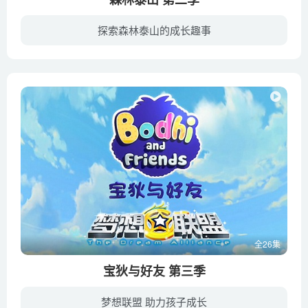
探索森林泰山的成长趣事
讲述住在非洲的丛林中一个穿着缠腰带的友好而愚蠢的喜欢在树藤之间摇摆男子乔治（泰山）。他拥有令人难以置信的力量，是所有丛林居民的保护者与森林的游侠，爬树身手矫健，攀着树藤可以来去自如...
全26集
宝狄与好友 第三季
梦想联盟 助力孩子成长