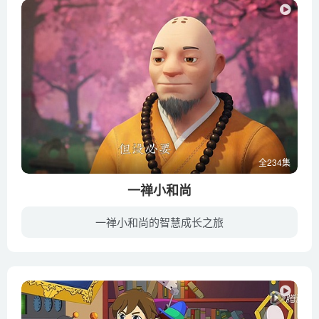
全234集
一禅小和尚
一禅小和尚的智慧成长之旅
《一禅小和尚》是一部网络动画，主人公是一个叫“一禅”的7岁小和尚。他被阿斗老和尚捡起并收养，因此自小在庙里当小和尚。一禅喜欢问师傅问题，每次师傅都会讲出一些道理，帮助一禅成长。一禅...