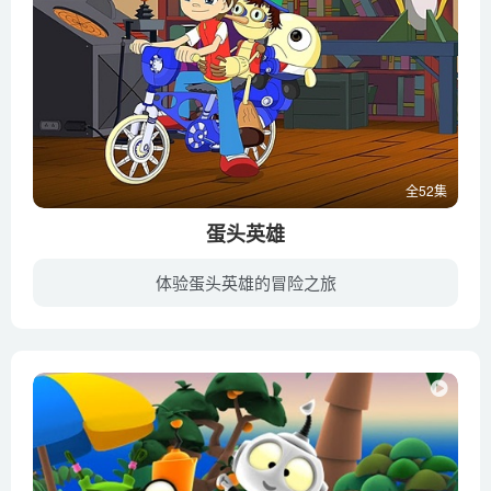
全52集
蛋头英雄
体验蛋头英雄的冒险之旅
一只又矮又胖的蛋头先生，他拥有极大的质量，可以悬浮在半空中，而且还充满了原子超能力。在超级科学家的帮助下，蛋头英雄不仅战胜了邪恶力量而且从流氓犯罪团伙中拯救了老国王。故事情节惊险刺...