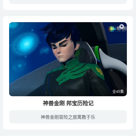
宝狄与好友们完成了星际之旅、拯救了光环系之后，三个星球终于都恢复了和平。 森波罗星球的国师为了将原能传承下去， 开办了星际原能大学，从各大星球招收学生。曾被宝狄打入纯净空间并已丧失了...
全45集
神兽金刚 邦宝历险记
神兽金刚冒险之旅寓教于乐
平衡的九重天被打破，九大天锥降临世界各地，无数人类被吸入其中。九重天的守护神被邪恶力量侵蚀控制，肆虐地球。为解救地球危机，神兽战队艰难与之抗争。在得到希望元神的认可后，神兽战队获得...