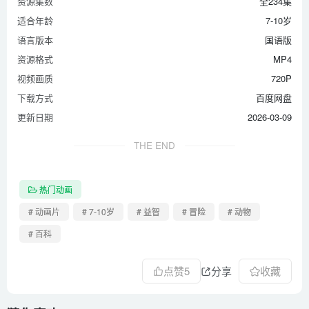
资源集数
全234集
适合年龄
7-10岁
语言版本
国语版
资源格式
MP4
视频画质
720P
下载方式
百度网盘
更新日期
2026-03-09
THE END
热门动画
# 动画片
# 7-10岁
# 益智
# 冒险
# 动物
# 百科
点赞
5
分享
收藏