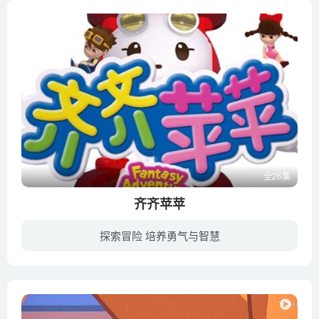
全26集
齐齐苹苹
探索冒险 培养勇气与智慧
这是一个发生在为纪念《80天环游世界》作者法国探险小说家儒勒·凡尔纳逝世100周年而举办的奇幻世界探险大会上的冒险故事。《齐齐苹苹》是一部奇幻冒险题材的早教动画，受众对象是4-8岁的小朋友...