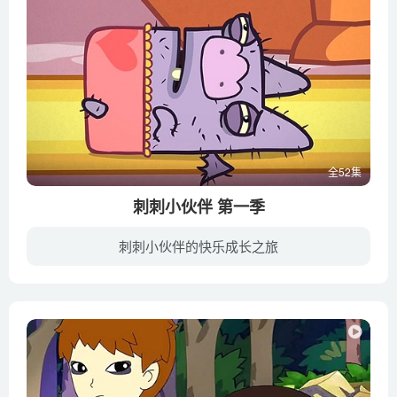
全52集
刺刺小伙伴 第一季
刺刺小伙伴的快乐成长之旅
该剧基于诺亚·Z·琼斯（Noah Z.Jones，《鱼钩》和《腌黄瓜和花生》的创作者）的搞怪设计，创作了清一色只穿内衣的动物。场景设在名叫香蕉小屋（Banana Cabana）的酒店。这里是革命无罪，破坏有...