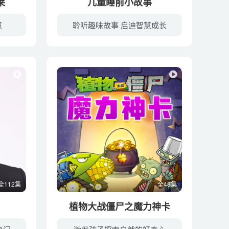
莱
儿童睡前小故事
慧
聆听趣味故事 启迪智慧成长
全112集
全48集
植物大战僵尸之魔力神卡