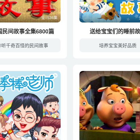
全1536集
国民间故事全集6800篇
送给宝宝们的睡前
聆听千奇百怪的民间故事
培养宝宝美好品质