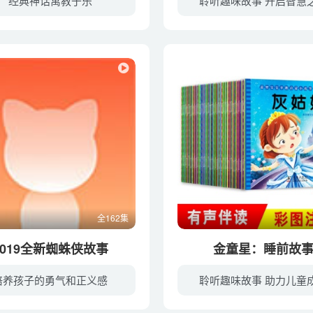
经典神话寓教于乐
聆听趣味故事 开启智慧
全162集
2019全新蜘蛛侠故事
金童星：睡前故
培养孩子的勇气和正义感
聆听趣味故事 助力儿童