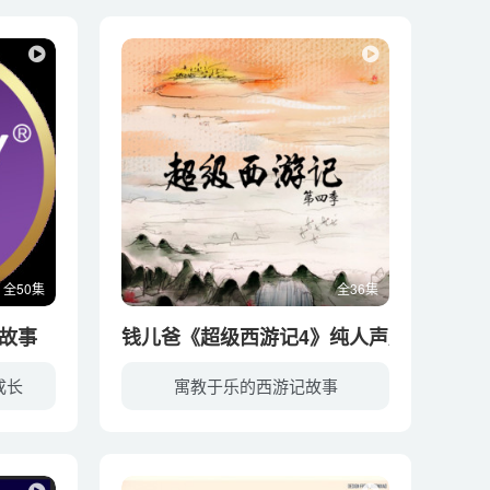
全50集
全36集
安故事
钱儿爸《超级西游记4》纯人声版
成长
寓教于乐的西游记故事