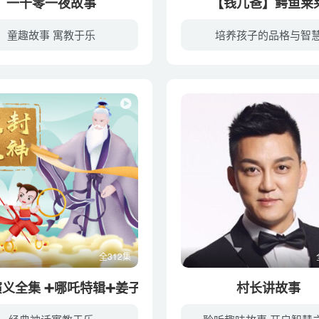
一千零一夜故事
【钱儿爸】鳄鱼莱
童趣故事 寓教于乐
培养孩子的品格与智
全312集
义全集 ➕哪吒特辑➕姜子牙特辑
村长讲故事