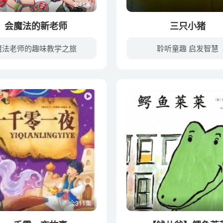
全41集
会魔法的新老师
三只小猪
魔法老师的趣味教学之旅
聆听童趣 启发智慧
全311集