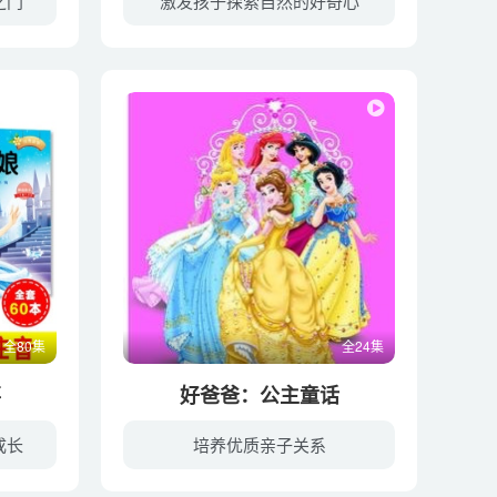
之门
激发孩子探索自然的好奇心
全80集
全24集
事
好爸爸：公主童话
成长
培养优质亲子关系