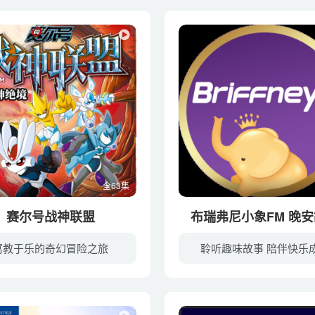
全63集
赛尔号战神联盟
布瑞弗尼小象FM 晚
寓教于乐的奇幻冒险之旅
聆听趣味故事 陪伴快乐