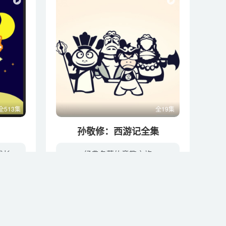
全513集
全19集
孙敬修：西游记全集
成长
经典名著的童趣之旅