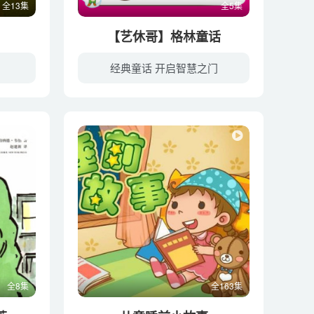
全13集
全5集
【艺休哥】格林童话
经典童话 开启智慧之门
全8集
全163集