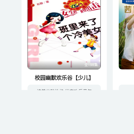
全198集
校园幽默欢乐谷【少儿】
培养幽默性格 纵享欢乐童年