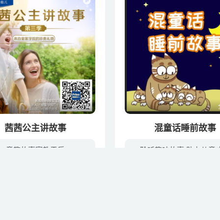
全23集
茜茜公主讲故事
混童话睡前故事
童趣故事寓教于乐
聆听趣味故事 助力儿童