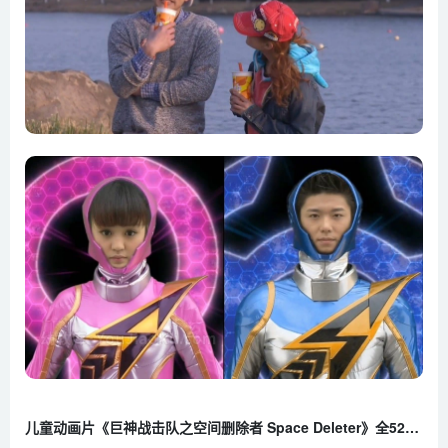
儿童动画片《巨神战击队之空间删除者 Space Deleter》全52集 国语版 720P/MP4/14.1G 百度云网盘下载