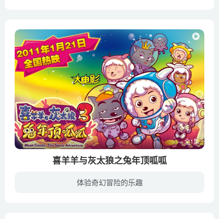
这是一部由美国航空航天局作为专业指导的儿童动画片。年轻的太空先锋队的队员们们进入太空学院学习宇宙飞行。学习过程中，小航天队员们会经历各种太空冒险，他们时而面对突如其来的太空危险，时...
全1集
喜羊羊与灰太狼之兔年顶呱呱
体验奇幻冒险的乐趣
《喜羊羊与灰太狼之兔年顶呱呱》是《喜羊羊与灰太狼》系列动画电影的第三部贺岁电影。又是一年春节临近，灰太狼的心中却感受不到半点喜悦。反倒是无比悲凉，老婆红太狼身怀六甲，小灰灰日渐长大...