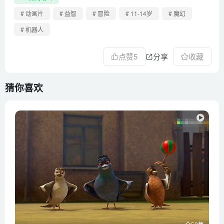
# 动画片
# 益智
# 冒险
# 11-14岁
# 魔幻
# 机器人
点赞
5
分享
收藏
猜你喜欢