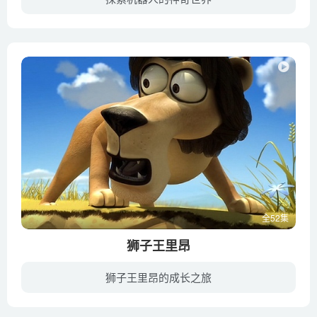
在和平的世界里，人类与机器人在一个家庭共同生活，和睦共处。由于没有战争，突击队里最强的机器人阿波罗的任务不是战斗而是照顾小孩子。D-Lovely家庭的调皮鬼乔伊、丹尼尔和他们的邻居艾玛，每...
全52集
狮子王里昂
狮子王里昂的成长之旅
狮子王里昂生活在广袤的大草原，那里还有各种各样的野生动物与他为邻，羚羊、斑马等等都是他的小伙伴。在这部剧集里面，狮子王依旧霸气十足，但同时他还增添了很多幽默细胞，总是在跟动物们的追...