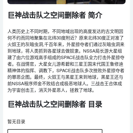
巨神战击队之空间删除者 简介
人类历史上不同时期，不同地域出现的高度发达的古文明因
何不约而同地聚集在北纬30度附近？原来北纬30度正对准了
火奴王的灰暗虫洞,千百年来，外星掠夺者们通过灰暗虫洞来
到地球，将人类抓到各星球去做奴隶。NSSA局长游大星组
建了由六位游戏高手组成的SPACE战击队全力打击外星掠夺
者。在战情官，大星女儿游希碧和三星王国末代国王鲁修迪
精神体的指挥、调教下，SPACE战击队多次挫败外星掠夺者
的罪恶企图。最终，火奴王与黑星王来到地球，黑星王还与
前NSSA程序师金不败结合成极恶地球人。三战击王合体成
为宇宙创击王，消灭外星恶人，拯救了地球。
巨神战击队之空间删除者 目录
暂无目录