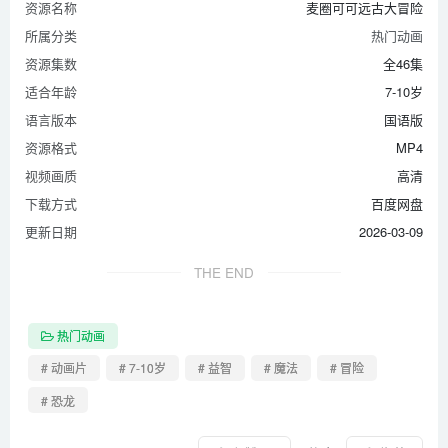
资源名称
麦圈可可远古大冒险
第46集 回归
所属分类
热门动画
资源集数
全46集
适合年龄
7-10岁
语言版本
国语版
资源格式
MP4
视频画质
高清
下载方式
百度网盘
更新日期
2026-03-09
THE END
热门动画
# 动画片
# 7-10岁
# 益智
# 魔法
# 冒险
# 恐龙