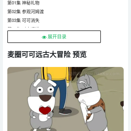
第01集 神秘礼物
第02集 参观河姆渡
第03集 可可消失
第04集 时空通道
展开目录
第05集 来到河姆渡
第06集 危机四伏
麦圈可可远古大冒险 预览
第07集 倒霉的可可
第08集 凤玲的故事
第09集 不明的灾祸
第10集 真相
第11集 治疗
第12集 修复圣物
第13集 生存危机
第14集 绝地逢生
第15集 争执