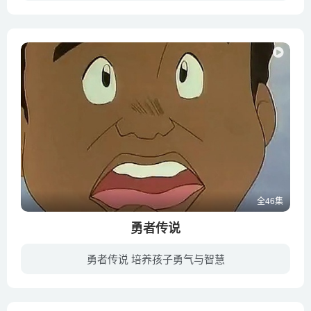
《猎车兽魂》是一部儿童机甲科幻动画片。动画讲述星宇，主人公，就读星河小学五年级，自称最顽强的十岁少年。十岁生日的那天从乡下来到星河市，在命运的安排下激活了兽车人龙威，并因此开展了一...
全46集
勇者传说
勇者传说 培养孩子勇气与智慧
某天，地球突然受到宇宙人的侵入，它们的目标是具有生命力的“行星能源”，于是宇宙侵略者“奥巴斯”对地球开始了攻击。它们不断收集行星能量集中到“解放点”然后将其进行攻击让地球发生大爆炸...