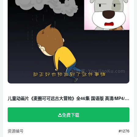
第31集 商议
第32集 共度难关
第33集 新的春天
第34集 危机到来
第35集 探敌
第36集 商榷战术
第37集 兵临城下
第38集 瓮中捉鳖
第39集 失手被擒
第40集 友情的力量
第41集 反扑
儿童动画片《麦圈可可远古大冒险》全46集 国语版 高清/MP4/1.93G 百度云网盘下载
第42集 背水一战
第43集 大一统
免费下载
第44集 新的家园
资源编号
#1276
第45集 乐队风波