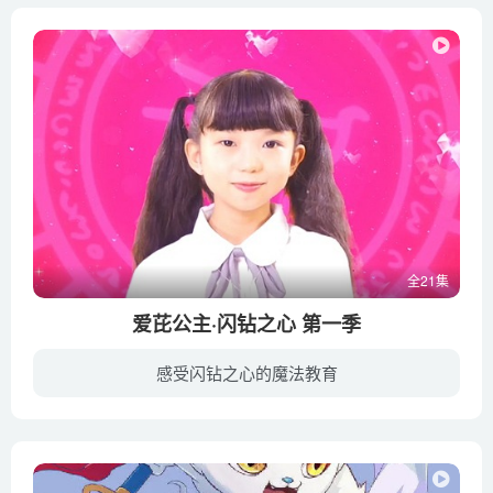
全21集
爱芘公主·闪钻之心 第一季
感受闪钻之心的魔法教育
《爱芘公主·闪钻之心》是一部国产校园魔幻儿童剧，剧集讲述了 '世间存在着三大种族——人族、光影族和暗影族，人族念力是暗影族族和光影族的能量来源，三族间相互依存，维持着世间的平衡。人族...