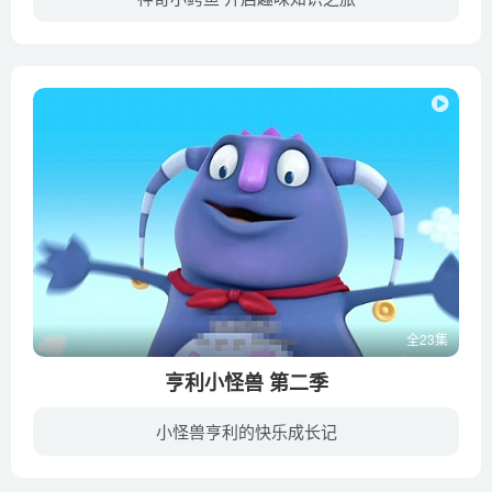
(Rita)眼中的世界以及她对克罗克达尔(Crocodile)的信任。克罗克达尔(Crocodile)在时，丽塔(Rita)可以去到任何她想去的场景——森林、度假、山中或垂钓。丽塔(Rita)和克罗克达尔(Crocodile)常常...
全23集
亨利小怪兽 第二季
小怪兽亨利的快乐成长记
5岁的亨利是个小怪兽，虽然他是个怪兽，但是他一点也不可怕，还非常可爱。他和爸爸妈妈兄弟姐妹生活在一起，每天都有有趣的事情发生。他和家人帮助特别的胡格花获得光照；他还和姐姐Summer一起...