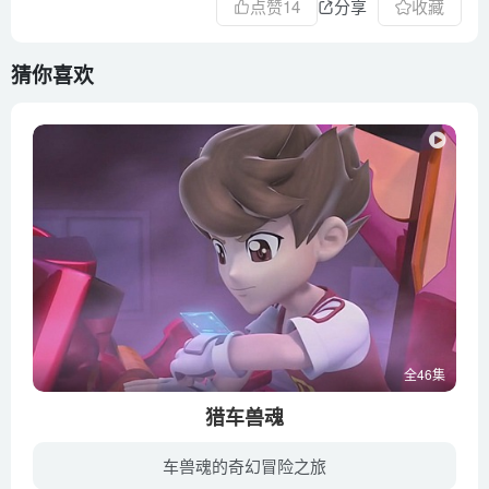
点赞
14
分享
收藏
猜你喜欢
全46集
猎车兽魂
车兽魂的奇幻冒险之旅