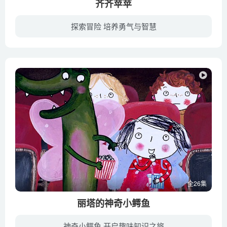
齐齐苹苹
探索冒险 培养勇气与智慧
这是一个发生在为纪念《80天环游世界》作者法国探险小说家儒勒·凡尔纳逝世100周年而举办的奇幻世界探险大会上的冒险故事。《齐齐苹苹》是一部奇幻冒险题材的早教动画，受众对象是4-8岁的小朋友...
全26集
丽塔的神奇小鳄鱼
神奇小鳄鱼 开启趣味知识之旅