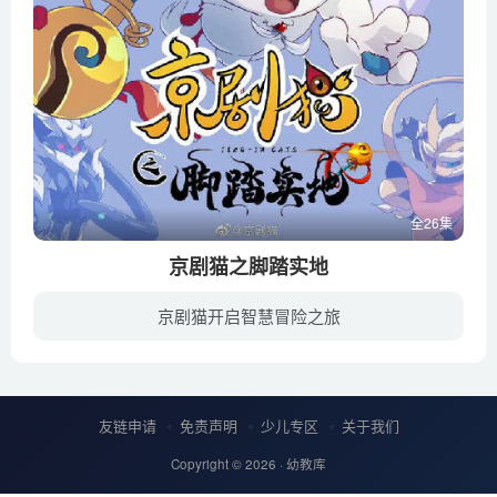
全26集
京剧猫之脚踏实地
京剧猫开启智慧冒险之旅
告别身宗后，星罗班渡海抵达京剧猫十二宗之一“步宗”。大家都对步宗所知甚少，白糖等猫只得抱着种种疑问，踏入了步宗的地界，步宗地势荒芜，环境恶劣。
友链申请
免责声明
少儿专区
关于我们
Copyright © 2026 ·
幼教库