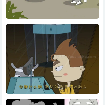
第16集 洞穴探险
第17集 炎的烦恼
第18集 暴动的森林
第19集 真相大白
第20集 狩猎
第21集 危机 麦圈被擒
第22集 再遇可可
第23集 惊天秘密
第24集 行动失败
第25集 营救行动
第26集 危急时刻
第27集 多事之夜
第28集 两族对抗
第29集 大战在即
第30集 对阵