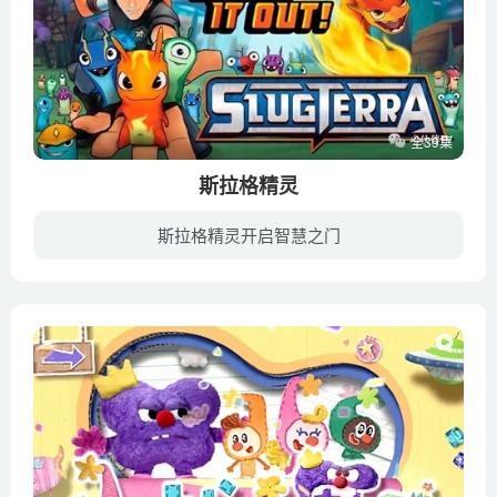
全39集
斯拉格精灵
斯拉格精灵开启智慧之门
我们星球深处的斯拉格大地。这里有魔力强大的斯拉格精灵，也有诡秘恶毒的黑化恶灵；有出生入死的西恩队友，也有处处肆虐的邪恶势力，最终的万恶之源指向了疯狂的布拉克博士，纯净的精灵能量被他...