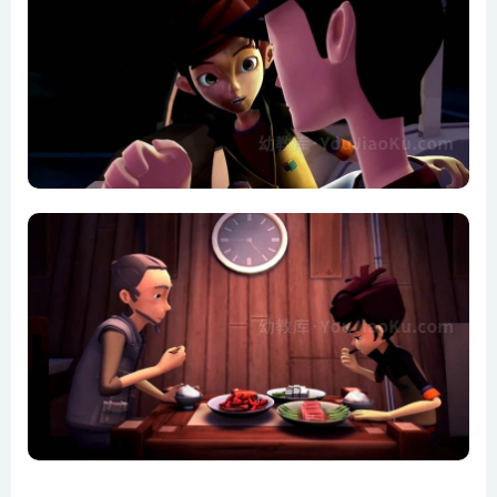
第19集 战队的决意
第20集 小龙队长
第21集 正面交锋
第22集 地狱魔神
第23集 最强的敌人
第24集 恶魔进化
第25集 魔神复活
第26集 终极对决