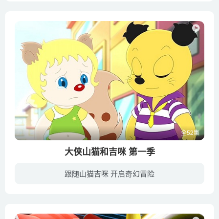
全52集
大侠山猫和吉咪 第一季
跟随山猫吉咪 开启奇幻冒险
《大侠山猫和吉咪》是湖南山猫卡通有限公司制作的104集大型原创动画故事片，于2016年在中央电视台少儿频道播出。原创功夫题材，纯手绘方式创作，吸收国际先进元素、理念，又巧妙的结合中国文化...