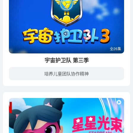
全26集
宇宙护卫队 第三季
培养儿童团队协作精神
故事延续前两季继续传递快乐、智慧和友爱的正能量。新一季中，他们与新队员-小猪流星配合得更默契，并且又继续解释了更多的新朋友。更紧张的救援，更有趣的情节，更丰富的知识，《宇宙护卫队 第...