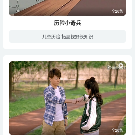
全26集
历险小奇兵
儿童历险 拓展视野长知识
故事发生在中国40年代某个小县城，“虎虎”和“旦旦”小哥俩，因母亲在外地看病而暂时被这县城里“鸿运饭店”的老板“胡玉园”收养。由于长久没有父母在身边，旦旦总是用调皮表现自己的不满，哥...
全26集