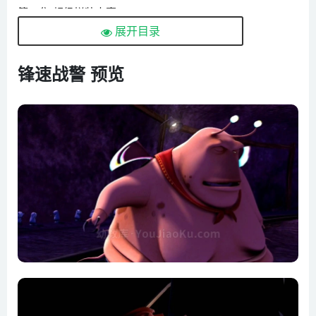
第04集 超级拼装大赛
展开目录
第05集 极速火拼
第06集 钻地鼠的突袭
锋速战警 预览
第07集 意外的奖品
第08集 秘密战队
第09集 卷土重来
第10集 战队特训
第11集 钢铁怪物
第12集 大失误
第13集 宇宙战队
第14集 功夫爷爷
第15集 小龙的潜能
第16集 黑夜流星侠
第17集 拼装帝国
第18集 大暴走