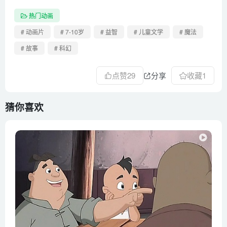
热门动画
# 动画片
# 7-10岁
# 益智
# 儿童文学
# 魔法
# 故事
# 科幻
点赞
29
分享
收藏
1
猜你喜欢