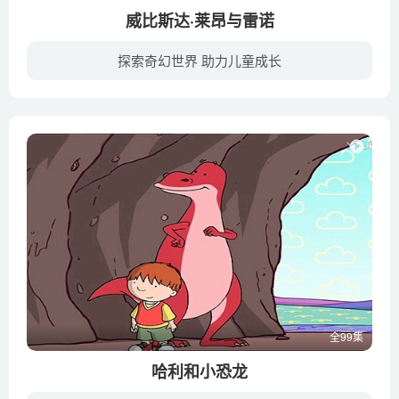
威比斯达·莱昂与雷诺
探索奇幻世界 助力儿童成长
来自威星的四个外星人与地球人小迪相识，并在相处中互相帮助，共同努力成长，解救地球危机。以幽默风趣的形式，生动地诠释了地球人类谦逊礼让、团结友爱、互帮互助等优秀品质，塑造了地球青年正...
全99集
哈利和小恐龙