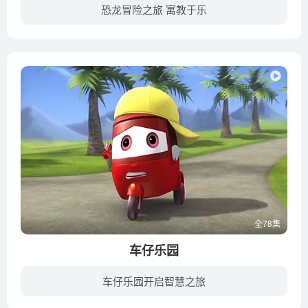
恐龙冒险之旅 寓教于乐
哈利偶然在阁楼上发现了装有六只魔法空灵玩具的古董盒子。从此，他的生活彻底发生了改变！快来加入哈利和他的史前小伙伴吧！在这部动画片中，他们会钻进水桶，前往奇妙的迪诺欢乐城！
全78集
车仔乐园
车仔乐园开启智慧之旅
这是一个健康、环保，充满了色彩和乐趣的小镇，在这个小镇上生活着很多可爱的小汽车。他们分为出租车、校车、卡车、摩托车、自行车等等，他们热情开朗，乐观向上，是孩子们在动画世界里不可多得...