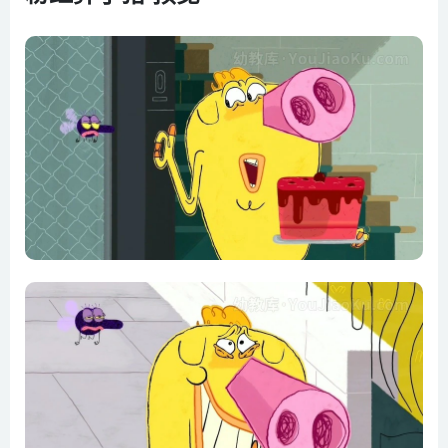
第08集 友好的吸血鬼
第09集 是意大利香肠还是头脑
第10集 秘密特工休伯特
第11集 沙发土豆
第12集 清扫怪人
第13集 开心点
第14集 宇航猪和宇航苍蝇
第15集 黑色苍蝇
第16集 寻宝
第17集 你惹到我了
第18集 你生活的脚踏板
第19集 捉迷藏的吉他
第20集 最好不要那样做
第21集 踢足球
第22集 算命师