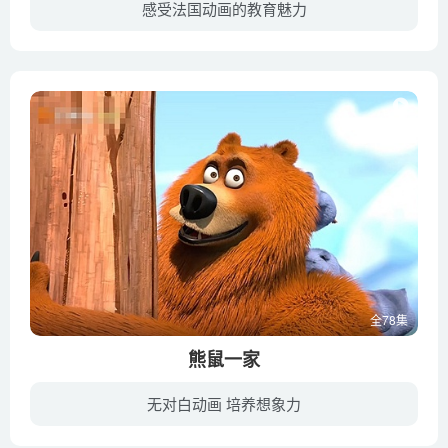
第67集 机器人的爱
感受法国动画的教育魅力
第68集 扮成小丑
上天赋予青蛙一条诡异的舌头，有了这样一条舌头，它就可以举止优雅地，毫不费力地成功拦截经过身边的苍蝇、蜻蜓等各种飞虫，它就是池塘这个天堂里的王子，但王子也有自己诸多的烦恼。
第69集 少年休伯特
第70集 回到现在的休伯特
第71集 谁在乎新鲜的空气
第72集 照看宝宝
第73集 新星诞生
第74集 透明猪
第75集 可疑的邻居
第76集 外太空黄瓜
第77集 给塔可可投票
全78集
第78集 上电视
熊鼠一家
无对白动画 培养想象力
在一个自然保护区的废弃护林员小屋中，住着一只大灰熊，和人一样享受着各种现代设施。然后来了一个大家族——一大群旅鼠们，也搬进了小屋，从此和大灰熊产生了各种爆笑故事。