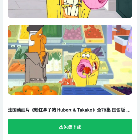
第23集 我的汤里有个蚊子
第24集 惊喜
第25集 一直都是我
第26集 一分耕耘一分收获
第27集 救助塔可可
第28集 新鲜的水猪
第29集 回到野外
第30集 闹鬼的肖像
第31集 一个俊俏的女朋友
第32集 来自外太空的猫
第33集 嘎嘎球
法国动画片《粉红鼻子猪 Hubert & Takako》全78集 国语版 1080P/MP4/6.81G 百度云网盘下载
第34集 大鼻子
第35集 大收藏家
免费下载
第36集 再更努力一点
第37集 倒霉的精灵