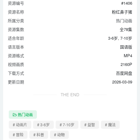
资源编号
#1406
第38集 摇滚老奶奶
资源名称
粉红鼻子猪
第39集 房子里的海盗
所属分类
热门动画
第40集 五楼风波
资源集数
全78集
第41集 风暴潮
适合年龄
3-6岁, 7-10岁
第42集 小猪的故事
语言版本
国语版
第43集 国王休伯特的传说
资源格式
MP4
视频画质
2160P
第44集 巫术
下载方式
百度网盘
第45集 精神病患者
更新日期
2026-03-09
第46集 丙烯酸
第47集 这不是一块蛋糕
THE END
第48集 讨厌的猪
第49集 勇敢的小猪
热门动画
第50集 五分钟的名气
# 动画片
# 3-6岁
# 7-10岁
# 益智
# 魔法
第51集 抽奖困境
# 冒险
# 科普
# 动物