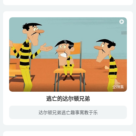
帕德罗是一只开心的小狐狸，和他的父母、兄弟姐妹一起生活在树洞里。三只小狐狸都对外面的世界有很强的好奇心，并且开始了不断探索的旅程。
全78集
逃亡的达尔顿兄弟
达尔顿兄弟逃亡趣事寓教于乐
他们是四个智商感人的好朋友，也是四个永远逃跑失败的囚犯，他们每天与看守警卫一同展开欢乐有趣的笑闹斗争，他们就是达尔顿兄弟，集滑稽与疯狂于一身的可爱囚犯。本片改编自比利时漫画大师莫里...