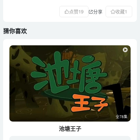
第52集 农场绅士(上)
第53集 农场绅士(下)
点赞
19
分享
收藏
1
第54集 医生在吗
第55集 到月球去
猜你喜欢
第56集 盒子的把戏
第57集 冲向胜利
第58集 明星塔可可
第59集 小心守护天使
第60集 长得一样真麻烦
第61集 消失的橡皮
第62集 让人崩溃的五楼
第63集 父母的分歧
第64集 被黑暗笼罩
全78集
第65集 一种新生活
池塘王子
第66集 认真系列