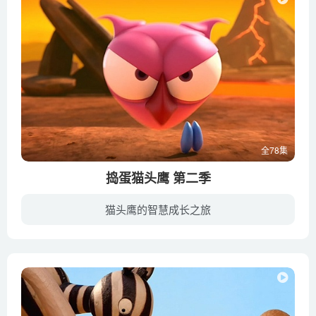
全78集
捣蛋猫头鹰 第二季
猫头鹰的智慧成长之旅
这个搞笑的、总是悬浮着的粉色猫头鹰，一定是世界上最不幸的家伙。因为如果你有猫头鹰的暴躁脾气、易怒天性、不能忍受噪声以及一切事物时，没有什么比不得不忍受邻居更糟糕的了。何况他的邻居都...