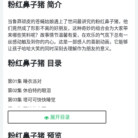
粉红鼻子猪 简介
当鲁莽顽皮的苍蝇姑娘遇上了世间最讲究的粉红鼻子猪，他
们竟然成了形影不离的好朋友，这种奇妙的组合会为大家带
来哪些笑料呢？故事情节温馨有爱，在欢乐的气氛下总有一
丝感动触及到你的内心。这是一部感人的喜剧动画，它能够
让孩子哈哈大笑的同时深刻去理解作为朋友的意义。
粉红鼻子猪 目录
第01集 睡衣派对
第02集 休伯特的眼泪
第03集 塔可可快快睡觉
第04集 可怕的东西
展开目录
第05集 放开我的馄饨
第06集 三个人的日子(上)
粉红鼻子猪 预览
第07集 三个人的日子(下)