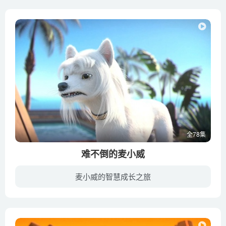
全78集
难不倒的麦小威
麦小威的智慧成长之旅
麦小威是一只有点儿懒惰，却责任心满满的宠物狗，每当主人离开家后，它就担当起保卫家园的责任来。麦小威总想在家享受生活，喝喝下午茶，吃点儿美食，睡个午觉，可是一系列突如其来的风波总把他...