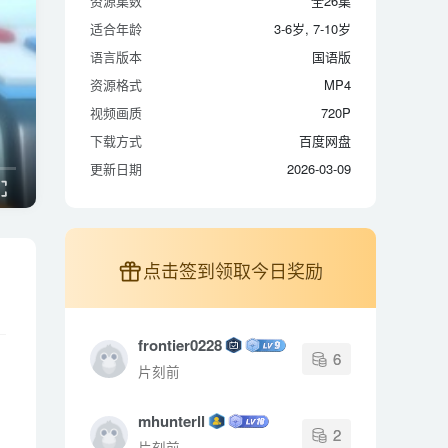
资源集数
全26集
适合年龄
3-6岁, 7-10岁
适合年龄
3-6岁, 7-10岁
语言版本
国语版
语言版本
国语版
资源格式
MP4
资源格式
MP4
视频画质
720P
视频画质
720P
下载方式
百度网盘
下载方式
百度网盘
更新日期
2026-03-09
更新日期
2026-03-09
点击签到领取今日奖励
frontier0228
6
片刻前
mhunterll
2
片刻前