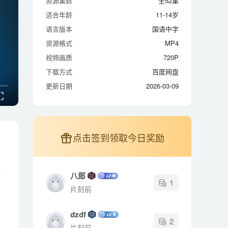
资源集数
全52集
适合年龄
11-14岁
适合年龄
11-14岁
语言版本
国语中字
语言版本
国语中字
资源格式
MP4
资源格式
MP4
视频画质
720P
视频画质
720P
下载方式
百度网盘
下载方式
百度网盘
更新日期
2026-03-09
更新日期
2026-03-09
点击签到领取今日奖励
八郎
1
片刻前
dzdf
2
片刻前