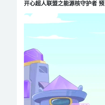
开心超人联盟之能源核守护者 预
第7集 希望的方向
第8集 开心超人落难记
第9集 谁是王子
第10集 神秘歌手
第11集 最强父子兵
第12集 引蛇出洞
第13集 门卫开心超人
第14集 艰难的选择
第15集 重要的证据
第16集 离开超人的日子
第17集 我是大大怪
第18集 磁力侠
第19集 碎片星危机
第20集 国王的考验