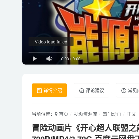
Video load failed
0:00
/
0:00
详情介绍
评论建议
常见
当前位置：
首页
视频资源库
热门动画
正文
冒险动画片《开心超人联盟之能
720P/MP4/3.78G 百度云网