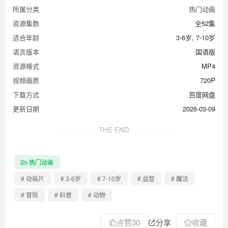
所属分类
热门动画
资源集数
全52集
适合年龄
3-6岁, 7-10岁
语言版本
国语版
资源格式
MP4
视频画质
720P
下载方式
百度网盘
更新日期
2026-03-09
THE END
热门动画
# 动画片
# 3-6岁
# 7-10岁
# 益智
# 魔法
# 冒险
# 科普
# 动物
点赞
30
分享
收藏