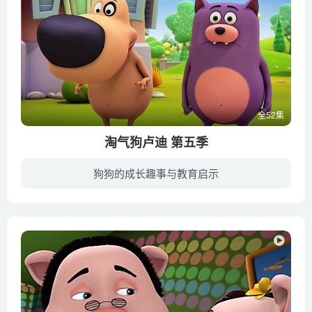
全52集
淘气狗卢迪 第五季
狗狗的成长趣事与教育启示
女孩佩妮和她的宠物狗卢迪，以及其他朋友们一起来到小岛度假。这里景色宜人，充满冒险，度假生活轻松又有趣。但是淘气的小狗卢迪却总是给佩妮惹出各种各样的麻烦来，让大家哭笑不得。他很爱他的...