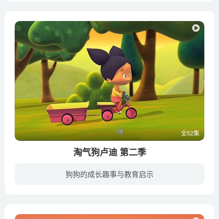
全52集
淘气狗卢迪 第二季
狗狗的成长趣事与教育启示
女孩佩妮和她的宠物狗卢迪，以及其他朋友们一起来到小岛度假。这里景色宜人，充满冒险，度假生活轻松又有趣。但是淘气的小狗卢迪却总是给佩妮惹出各种各样的麻烦来，让大家哭笑不得。他很爱他的...