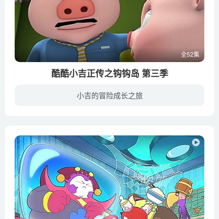
全52集
酷酷小吉正传之钩钩岛 第三季
小吉的冒险成长之旅
在一个绿野仙踪到处充满奇迹的神秘的钩钩岛上，每100年，就会评选出一位“钩钩岛最聪明的人”，拥有这一称号的人将会拥有强大的能量，并能带领钩钩岛走向繁荣。爱思考、爱探索的四年级小学生酷...