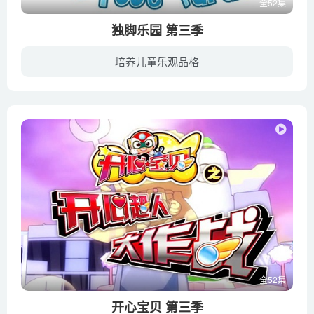
全52集
独脚乐园 第三季
培养儿童乐观品格
一个是通缉犯，东藏西躲；一个是皇亲贵胄，只手遮天。一个终日奔忙，朝不保夕；一个养尊处忧，荣华尽享。一个满怀珍爱，栽花种草，精心培育：一个昏头昏脑，物欲膨胀，只会制造垃圾。“独脚乐园...
全52集
开心宝贝 第三季