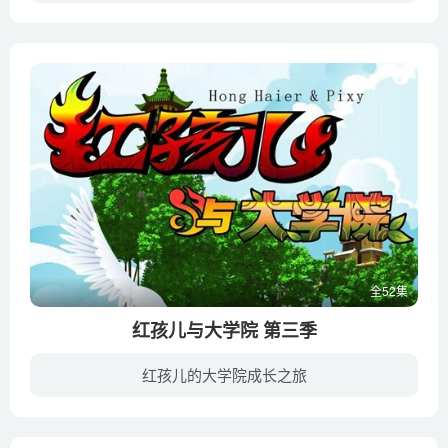
来自东方的馒头四海，和他的伙伴包子包强、面条巧巧等，肩负这一项伟大的使命，撰写囊括世界美食的《食谱》，为此他们驾船环游世界，结交各地美食朋友。在挫败绿曼巴蛇意图毁灭世界的战斗中，他...
全52集
红孩儿与大学院 第三季
红孩儿的大学院成长之旅
天地开辟之初，五行之神相互争斗，天地一片混乱。为保护苍生，盘古种出一棵参天巨树，名作“九重 天”，将五行神镇于其中，从此大地恢复和平。九千九百八十一亿年后，世界上出现了一座“大学院...