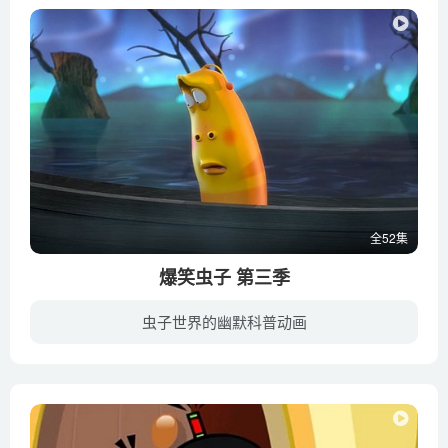
全52集
爆笑虫子 第三季
虫子世界的幽默科普动画
这次的故事在街头上演！高楼环绕的小屋被拆毁的瞬间，Red和Yellow被驱赶到了纽约城市的中央。在冰冷高大看不到一切的城市里，有各种各样的事物在等着Red和Yellow。从冰冷可怕的雨滴炸弹，到犀利...