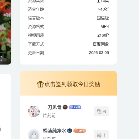
资源集数
全13集
适合年龄
7-10岁
适合年龄
7-10岁
语言版本
国语版
语言版本
国语版
资源格式
MP4
资源格式
MP4
视频画质
2160P
视频画质
2160P
下载方式
百度网盘
下载方式
百度网盘
更新日期
2026-03-09
更新日期
2026-03-09
点击签到领取今日奖励
一刀见骨
6
片刻前
G
桶装纯净水
1
片刻前