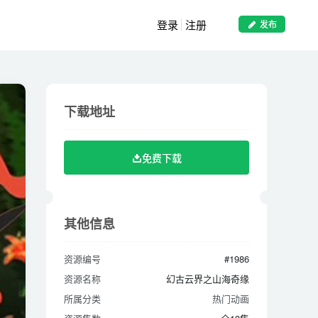
登录
注册
发布
下载地址
下载地址
免费下载
免费下载
其他信息
其他信息
资源编号
#1986
资源编号
#1986
资源名称
幻古云界之山海奇缘
资源名称
幻古云界之山海奇缘
所属分类
热门动画
所属分类
热门动画
资源集数
全13集