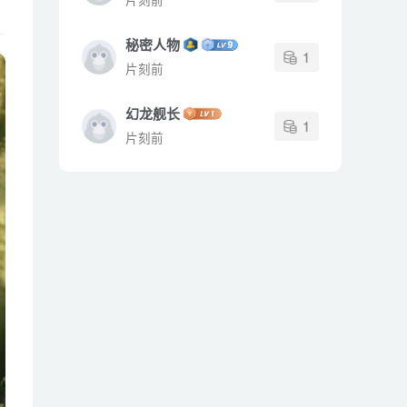
秘密人物
1
片刻前
幻龙舰长
1
片刻前