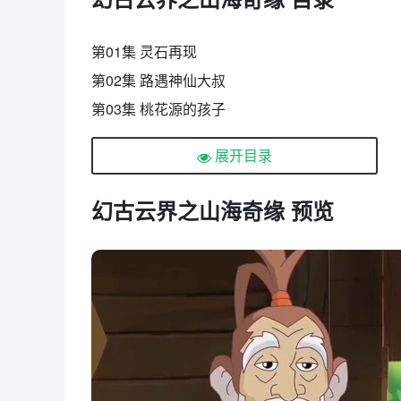
第01集 灵石再现
第02集 路遇神仙大叔
第03集 桃花源的孩子
第04集 大个子的鸡蛋
展开目录
第05集 三只驳兽
第06集 失踪的毛民人
幻古云界之山海奇缘 预览
第07集 相聚毛民国
第08集 丢失的果酒
第09集 大战恶山神
第10集 重回君子国
第11集 剑圣大师
第12集 决战穷奇王
第13集 心忧天下