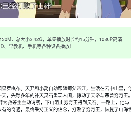
0M，总大小2.42G，单集播放时长约15分钟，1080P高清
PAD、早教机、手机等各种设备播放！
国星罗棋布。天羿和小禹自幼跟随师父帝江，生活在云中山里，
一天，失踪多年的补天灵石重现人间，惊动了天帝与恶兽穷奇王
天羿为救苍生主动请缨，下山阻止穷奇王得到灵石。一路上，他与
未有的奇遇，最终秉持正义的信念，打败了穷奇王，恢复了山海