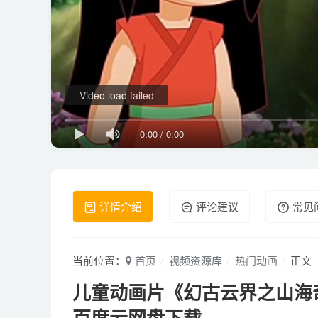
Video load failed
0:00
/
0:00
详情介绍
评论建议
常见
当前位置：
首页
视频资源库
热门动画
正文
儿童动画片《幻古云界之山海奇缘》全
百度云网盘下载