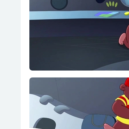
第015集 猪丽叶与罗密熊
第016集 讨厌猪丽叶
第017集 爱心午餐
第018集 零食岛
第019集 变成傻瓜的博士
第020集 好老鼠 坏老鼠
第021集 月亮公主
第022集 任性的公主
第023集 外星来的孩子
第024集 外星孩子走了
第025集 游乐园冒险
第026集 幽灵屋
第027集 愤怒的犀牛
第028集 可爱的泡泡龙