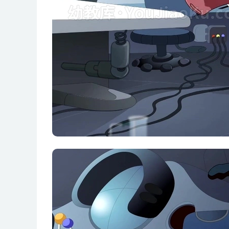
第029集 骗人的魔术师
第030集 魔力萝卜
第031集 垃圾怎么办
第032集 垃圾机器人
第033集 山猫吉咪吃闸蟹
第034集 复仇的蟹王
第035集 吃不完的冰激凌
第036集 夏天好热呀
第037集 奇怪的草鞋
第038集 去火星的吉咪
第039集 吉咪的火星旅行
第040集 蛋糕草
第041集 南瓜头盔
第042集 南瓜少年