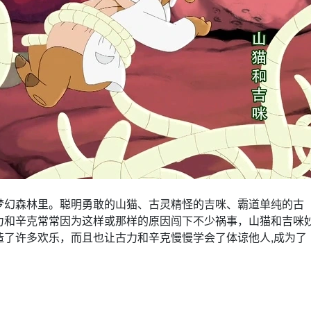
梦幻森林里。聪明勇敢的山猫、古灵精怪的吉咪、霸道单纯的古
力和辛克常常因为这样或那样的原因闯下不少祸事，山猫和吉咪
造了许多欢乐，而且也让古力和辛克慢慢学会了体谅他人,成为了