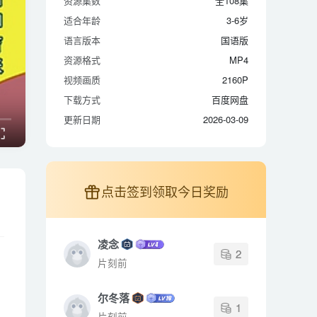
资源集数
全108集
适合年龄
3-6岁
适合年龄
3-6岁
语言版本
国语版
语言版本
国语版
资源格式
MP4
资源格式
MP4
视频画质
2160P
视频画质
2160P
下载方式
百度网盘
下载方式
百度网盘
更新日期
2026-03-09
更新日期
2026-03-09
点击签到领取今日奖励
凌念
2
片刻前
尔冬落
1
片刻前