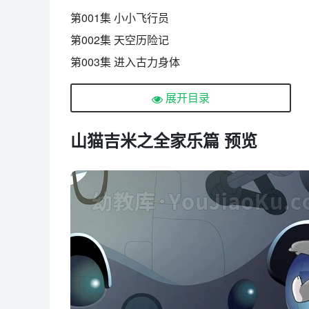
第001集 小小飞行员
第002集 天空历险记
第003集 进入古力身体
第004集 胃里的战争
展开目录
第005集 细菌大战
第006集 无眼怪
山猫吉米之全家乐篇 预览
第007集 善良的怪物
第008集 怪物的故乡
第009集 被污染的大海
第010集 海的声音
第011集 果园的新主人
第012集 吝啬的平叔叔
第013集 海螺里的海星
第014集 跳舞的吉咪