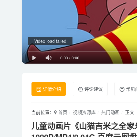
Video load failed
0:00
/
0:00
详情介绍
评论建议
常见
当前位置：
首页
视频资源库
热门动画
正文
儿童动画片《山猫吉米之全家乐
1080P/MP4/8.94G 百度云