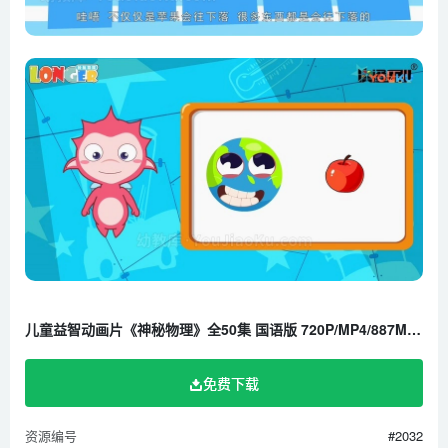
第23集 薄薄的刀刃
第24集 声音的产生
第25集 摩擦的产生
第26集 木碗喝汤快
第27集 X光的秘密
第28集 什么是真空
第29集 什么是速度
第30集 质量密度体积
第31集 惯性作用
第32集 靠拢的乒乓
第33集 梨形电灯泡
儿童益智动画片《神秘物理》全50集 国语版 720P/MP4/887M 百度云网盘下载
第35集 小鸟击落飞机
第36集 怎么样煮饺子
免费下载
第37集 过桥米线
第38集 解冻猪肉
资源编号
#2032