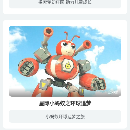
探索梦幻庄园 助力儿童成长
暑假里，爸爸妈妈让奇奇、乐乐去看望远方的爷爷。奇奇、乐乐从来没有见过爷爷，所以相处起来比较生疏。一天，爷爷外出遛鸟，好奇的他们遛上阁楼玩。临走时，一块神奇的石头飞近了奇奇的口袋。
全50集
星际小蚂蚁之环球追梦
小蚂蚁环球追梦之旅
动画讲述的是小蚂蚁发挥蚂蚁精神，传承中华文化，最终实现大梦想的故事：五只小蚂蚁，心怀蚂蚁星球的梦想，将中华文化传扬到全宇宙，于是带着仁义礼智信五颗灵珠，第一站重返地球。结果遭遇黑暗...