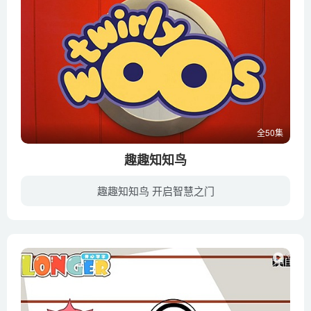
全50集
趣趣知知鸟
趣趣知知鸟 开启智慧之门
趣趣知知鸟国语版的内容其实是英文版第一季全20集+英文第二季全30集的合集；其内容以英文单词和词组的深入形象学习为主，比如第6集名为“Noisy”，内容就以什么算是Noisy（噪音），已及噪音带来...