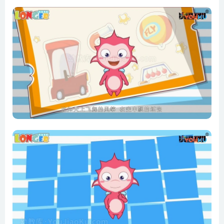
第8集 液体的凝聚力
第9集 力的相互作用
第10集 磁铁的吸引力
第11集 纸包不住火
第12集 飞上天的飞机
第13集 开瓶盖秘诀
第14集 会跳的瓶塞
第15集 巧剥鸡蛋壳
第16集 影子的产生
第17集 筷子断了
第18集 白色的雪
第19集 镜子里的你
第20集 彩色万花筒
第21集 木柄炊具
第22集 导电物体