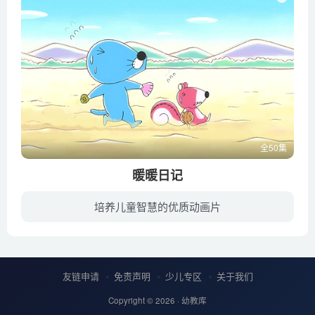
全50集
暖暖日记
培养儿童智慧的优质动画片
暖暖日记以动物为主角，强调温馨、可爱、幽默的四格漫画，每个动物角色都有各自的个性与习惯，让读者阅读起来有种重温儿时纯真的感受。
友链申请
免责声明
少儿专区
关于我们
Copyright © 2026 ·
幼教库