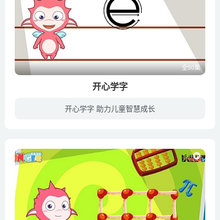
全50集
开心学字
开心学字 助力儿童智慧成长
乐儿开心学字系列动画片分为欢乐拼音、有趣象形字、加法识字法、巧辨形近字、活学多音字五个部分，通过有趣的动画游戏，结合象形字演变的讲解、认字学字辨字的巧妙方法等，让少儿轻松快乐的学习...