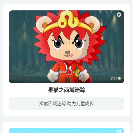
全50集
星猫之西域迷踪
探索西域迷踪 助力儿童成长
黑暗四大天王来到了古丝绸之路，想通过控制匈奴部落的首领，四处抢夺丝绸之路上百姓和商队的财富，来获取更多的精神之光。星猫和小伙伴们为了保护古丝绸之路，同心协力，最终打败了敌人。