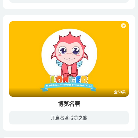
为了可以让讨厌数学的皮皮爱上学习，棒棒决定带着皮皮和茜茜去一个叫智慧庄园的地方，那里的人们都热爱学习、喜欢思考，充满着智慧，希望在智慧庄园的熏陶下，皮皮会热爱学习的。可当他们来到
全50集
博览名著
开启名著博览之旅
乐儿博览名著系列动画片每集为你介绍一本世界经典名著的简要内容、创作背景等相关文学知识，让你用5分钟时间快速了解一本名著的大致内容及精髓之处。本片讲解通俗易懂，配合生动形象的画面，轻...