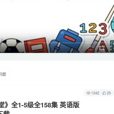
问题
1342
25
全1-5级全158集 英语版
盘下载