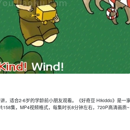
播讲，适合2-6岁的学龄前小朋友观看。《好奇豆 Hikiddo》是一
共158集，MP4视频格式，每集时长8分钟左右，720P高清画质~