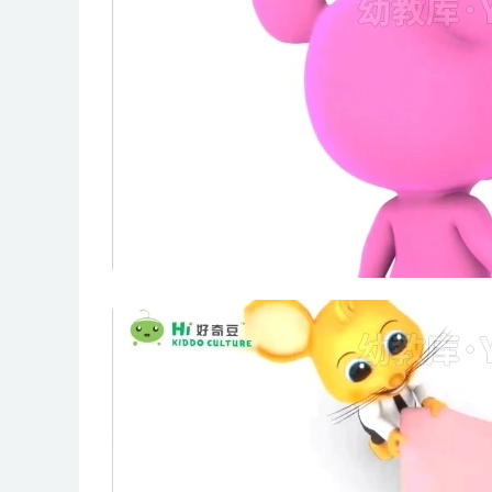
Nn
Oo
Pp
Qq
Rr
Ss
Tt
Uu
Vv
Ww
Xx
Yy
Zz
自然拼读小课堂【2级别】共28集：