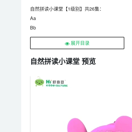
自然拼读小课堂【1级别】共26集：
Aa
Bb
Cc
展开目录
Dd
Ee
自然拼读小课堂 预览
Ff
Gg
Hh
Ii
Jj
Kk
Ll
Mm