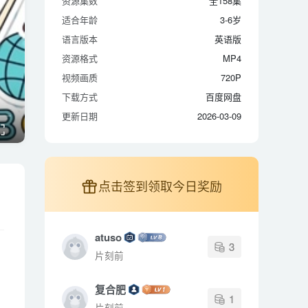
资源集数
全158集
适合年龄
3-6岁
适合年龄
3-6岁
语言版本
英语版
语言版本
英语版
资源格式
MP4
资源格式
MP4
视频画质
720P
视频画质
720P
下载方式
百度网盘
下载方式
百度网盘
更新日期
2026-03-09
更新日期
2026-03-09
点击签到领取今日奖励
atuso
3
片刻前
复合肥
1
片刻前