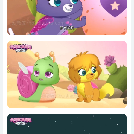
第12集 欢迎来到光明岛 第38集 畅游雪花郡
第13集 大家一起跳舞 第39集 蓝宝石秘密之1
第14集 彻夜星空 第40集 蓝宝石秘密之2
第15集 欢乐舞蹈 第41集 凯特的胜利翅膀
第16集 许愿 第42集 哈驰生日快乐
第17集 小吃店游戏 第43集 重返陆地之1
第18集 冲浪也要亮晶晶 第44集 重返陆地之2
第19集 全新乐队 第45集 花花魔力
第20集 大家可以凯蒂瑞也行 第46集 向威洛许愿
第21集 星星闪耀时 第47集 晶莹剔透
第22集 孵化光明 第48集 皮佩峰
第23集 瀑布许愿 第49集 跳舞日的意外
第24集 美人鱼在水面 第50集 调皮的皮佩之1
第25集 美人鱼由来 第51集 淘气的皮佩之2
第26集 珊瑚城堡1 第52集 沉睡的哈驰精灵之1