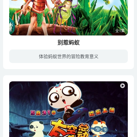
全1集
别惹蚂蚁
体验蚂蚁世界的冒险教育意义
电影根据童话作家约翰·尼科尔(John Nickle)创作的同名儿童小说改编，于2006年上映。讲述了刚搬家的卢卡斯,在学校没朋友，又被邻居恶霸欺负，只好把怒气出在蚂蚁上,破坏他们的巢穴，不料蚂蚁起...