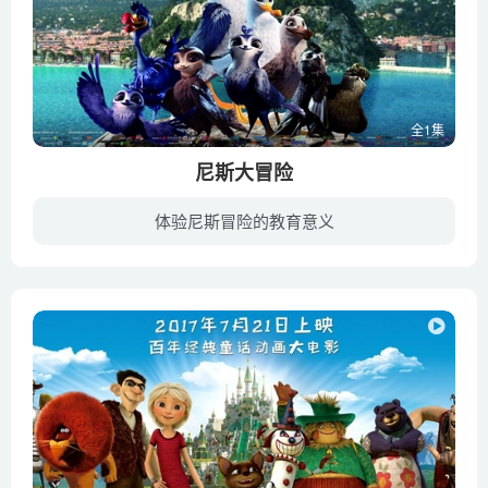
全1集
尼斯大冒险
体验尼斯冒险的教育意义
《尼斯大冒险》故事讲述了一直都把自己当做海鸥的小雨燕马努，在严父的要求下努力学习各种海鸥的飞翔技能，却因为总是不得要领而饱受挫折。马努心灰意冷，离家出走，却在旅途中遇到了自己的同类...