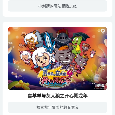
小刺猬的魔法冒险之旅
菈菈是一只喜爱幻想又精力旺盛的小刺猬。有一天，森林里的动物们发现提供水源的水之魔法石竟然不见了，没有了水之魔法石，动物们将面临干旱甚至灭绝。勇敢的菈菈自告奋勇地踏上取回魔法石的旅程...
全1集
喜羊羊与灰太狼之开心闯龙年
探索龙年冒险的教育意义