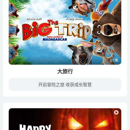
全1集
大旅行
开启冒险之旅 收获成长智慧
一只傻乎乎的鹳把一只熊猫宝宝送错了门。一只熊，一只麋鹿，一只老虎和一只兔子开始了一场艰苦但充满乐趣的冒险穿越荒野，把熊猫送回它应有的家。