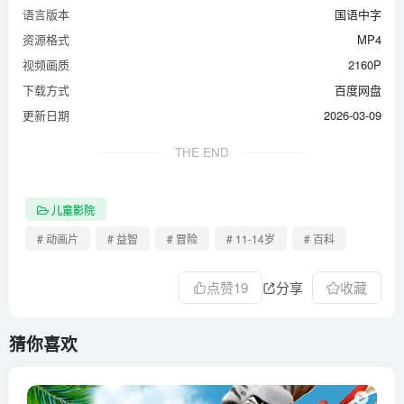
语言版本
国语中字
资源格式
MP4
视频画质
2160P
下载方式
百度网盘
更新日期
2026-03-09
THE END
儿童影院
# 动画片
# 益智
# 冒险
# 11-14岁
# 百科
点赞
19
分享
收藏
猜你喜欢