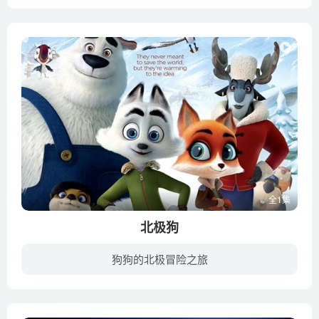
《喜羊羊与灰太狼之开心闯龙年》是《喜羊羊与灰太狼》系列动画电影的第四部。传言，幽幽山谷中，藏有千年绝世珍宝——“龙笛”。只有真正的龙的传人才能开启宝藏的密室之门，云朵坠地，飓风骤降...
全1集
北极狗
狗狗的北极冒险之旅
北极狐Swifty在北极“爆裂”运输公司的收发室工作，却梦想着加入由哈士奇组成的Top Dog——该公司的明星邮递员队伍。某天他为了证明自己的能力，挪用了雪橇把一个神秘的邮件送到一处秘密堡垒，...