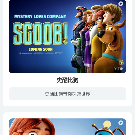
全1集
史酷比狗
史酷比狗带你探索世界
《史酷比狗》是史酷比狗的第一部大银幕动画冒险长片，讲述了史酷比不为人知的起源故事，以及神秘公司史上最精彩的惊世秘案。《史酷比狗》演绎了史酷比与其一生挚友夏奇的初次相遇，以及他们如何...