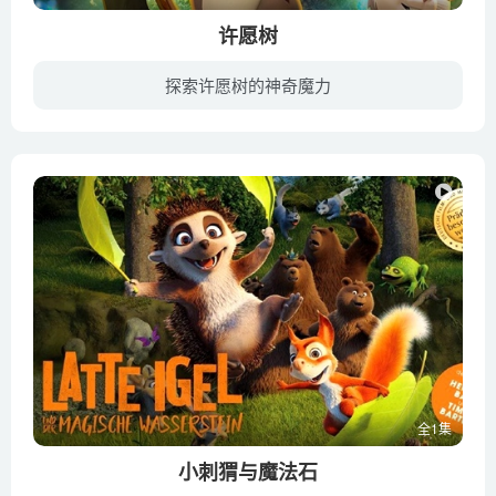
许愿树
探索许愿树的神奇魔力
A young possum's misguided wish for a white Wishmas freezes her entire hometown of Sanctuary City and threatens all who live there。
全1集
小刺猬与魔法石