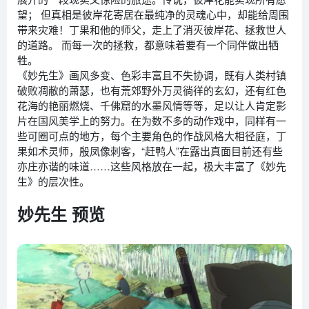
望； 但真相是彼岸花寄居在最纯净的灵魂心中，却能给周围
带来灾难！丁果和他的师父，走上了消灭彼岸花、拯救世人
的道路。 而每一次的拯救，都意味着要有一个同伴做出牺
牲。
《妙先生》画风多变、色彩丰富且不失协调，既有人类村镇
破败凋敝的萧瑟，也有荒郊野外万灵徜徉的玄幻，还有红色
花海的艳丽燃烧、千佛窟的水墨风情等等，足以让人肯定影
片在国风美学上的努力。在为数不多的动作戏中，同样有一
些可圈可点的地方，每个主要角色的作战风格大相径庭，丁
果如术灵师，殷凤像刺客，“赶鸭人”在露出真面目前还有些
亦庄亦谐的味道……这些风格放在一起，极大丰富了《妙先
生》的层次性。
妙先生 预览