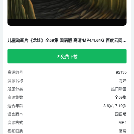
第31集 核桃林
第32集 龙娃归来
第33集 山核桃王
第34集 太阳岛
第35集 亚布力
儿童动画片《龙娃》全59集 国语版 高清/MP4/4.61G 百度云网盘下载
第36集 季节错乱
第37集 镜泊湖
免费下载
第38集 地下油龙
资源编号
#2135
第39集 红螺姑娘
资源名称
龙娃
第40集 大鳇鱼
所属分类
热门动画
第41集 鱼蟾之争
资源集数
全59集
第42集 雪花仙子
适合年龄
3-6岁, 7-10岁
第43集 北琴海
语言版本
国语版
第44集 莲花湖
资源格式
MP4
第45集 参丫遇险
视频画质
高清