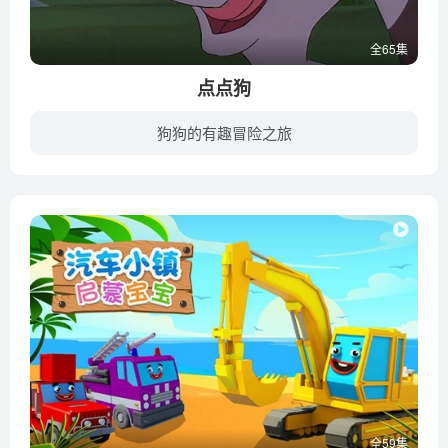
全65集
点点狗
狗狗的有趣冒险之旅
顽皮可爱的狗狗有着不平凡经历，对一切新事物感到好奇。它在农场里结识了各种动物朋友，有性格开朗的小跳蚤等等，狗母子多多和丁丁等。包旺财和他的小狗邋遢鬼诡计多端，为了赚钱不择手段。点点...
全59集