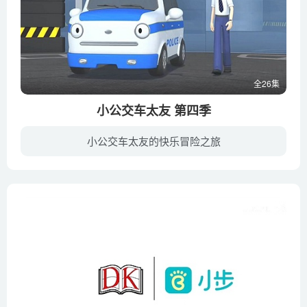
全26集
小公交车太友 第四季
小公交车太友的快乐冒险之旅
《小公交车太友 Tayo the Little Bus》是一部韩国学龄前动画片，主角是一辆很懵懂的小公交车“太友”，讲述发生在它身上的有趣故事，它像小宝宝一样充满着对世界的好奇！好奇心强的太友来到城市...