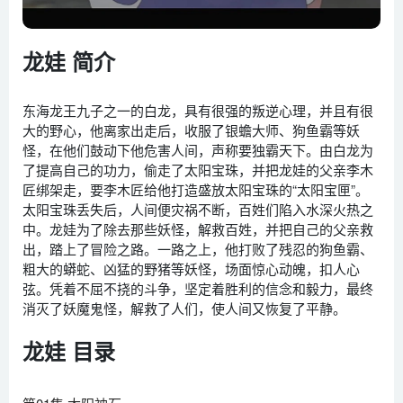
龙娃 简介
东海龙王九子之一的白龙，具有很强的叛逆心理，并且有很
大的野心，他离家出走后，收服了银蟾大师、狗鱼霸等妖
怪，在他们鼓动下他危害人间，声称要独霸天下。由白龙为
了提高自己的功力，偷走了太阳宝珠，并把龙娃的父亲李木
匠绑架走，要李木匠给他打造盛放太阳宝珠的“太阳宝匣”。
太阳宝珠丢失后，人间便灾祸不断，百姓们陷入水深火热之
中。龙娃为了除去那些妖怪，解救百姓，并把自己的父亲救
出，踏上了冒险之路。一路之上，他打败了残忍的狗鱼霸、
粗大的蟒蛇、凶猛的野猪等妖怪，场面惊心动魄，扣人心
弦。凭着不屈不挠的斗争，坚定着胜利的信念和毅力，最终
消灭了妖魔鬼怪，解救了人们，使人间又恢复了平静。
龙娃 目录