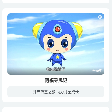
列小帅所念的小学里传着“拥有神奇生命的迷你车”的神秘传闻。随着神秘女转学生伊莎出现，列小帅决定跟朋友们一起去寻找神奇的迷你车。当天晚上，在去跟朋友们碰面的路上，列小帅发现伊莎走进一...
全60集
阿福寻规记
开启智慧之旅 助力儿童成长
2130年，人类逐渐忘记了曾经拥有的美德。人们不再互相关爱，而是越来越自私与冷漠，任由欲望支配着自己，不断向他人和自然予取予求。人类文明的发展举步维艰，社会失去秩序，变得岌岌可危。有一...