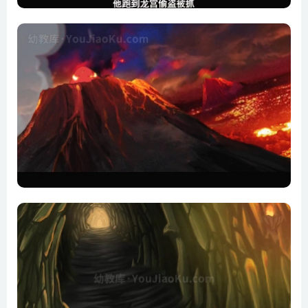
第16集 鄂伦春族
第17集 参丫相助
第18集 蟒蛇大战
第19集 初显龙威
第20集 龟蟾斗智
第21集 赫哲圣地
第22集 赫哲渔村
第23集 三江鱼牌
第24集 蟒蛇入伙
第25集 仙鹤古笛
第26集 鹤仙升天
第27集 龙翔鹤乡
第28集 龙娃探母
第29集 北极光
第30集 再回嘎仙洞