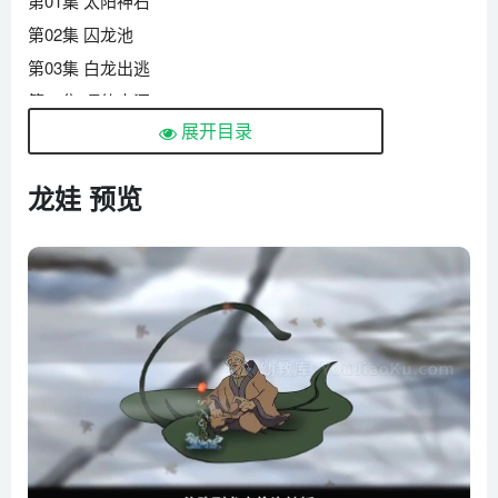
第01集 太阳神石
第02集 囚龙池
第03集 白龙出逃
第04集 嘎仙古洞
展开目录
第05集 落草山寨
第06集 白色祸端
龙娃 预览
第07集 萨满引路
第08集 割袍断义
第09集 大兴安岭七星山
第10集 古井龙王
第11集 地下森林
第12集 黑龙转世
第13集 北极村
第14集 踏上征途
第15集 龟仙离海