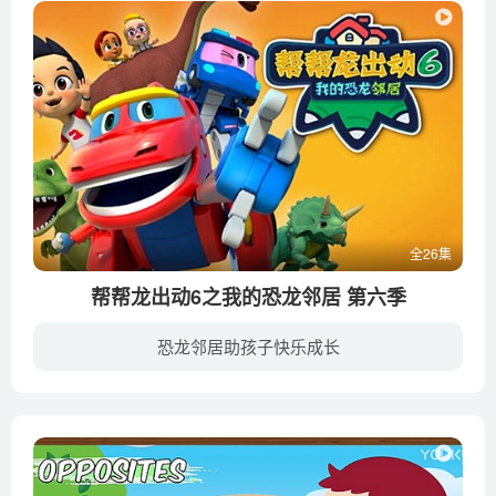
全26集
帮帮龙出动6之我的恐龙邻居 第六季
恐龙邻居助孩子快乐成长
浩瀚无边的宇宙中，存活着各种各样的神奇生命。恐龙，是其中最奇特的一种生命。亿万年前，恐龙也曾经在地球上生活过，孩子们对恐龙这种神奇的生物充满好奇，大家都希望近距离接触恐龙，探索史前...