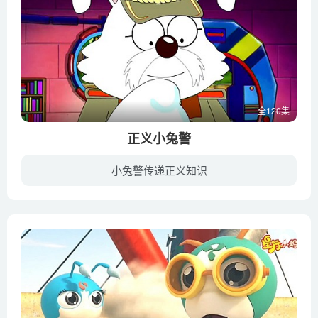
全120集
正义小兔警
小兔警传递正义知识
公元3300年，兔兔家族已经发展成为了一个很强大的兔兔国。他们在过着自由自在的生活。但海对面的野猪岛国却对兔兔国落垂涎三尺。野猪国的鲨德斯将军是一只一心想用武力称霸全球，忒有理想的野猪...