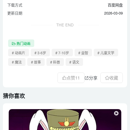
第46集 龙娃化龙
下载方式
百度网盘
第47集 蛇姐出走
更新日期
2026-03-09
第48集 兄弟重逢
THE END
第49集 太阳神
第50集 父子相见
热门动画
第51集 太阳神塔
# 动画片
# 3-6岁
# 7-10岁
# 益智
# 儿童文学
第52集 红松故乡
# 魔法
# 故事
# 科普
# 语文
第53集 红松松宝
第54集 三江口
点赞
11
分享
收藏
第55集 五大连池
第56集 白龙醒悟
猜你喜欢
第57集 银蟾得手
第58集 唤醒太阳鸟
第59集 龙在人间