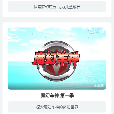
探索梦幻庄园 助力儿童成长
暑假里，爸爸妈妈让奇奇、乐乐去看望远方的爷爷。奇奇、乐乐从来没有见过爷爷，所以相处起来比较生疏。一天，爷爷外出遛鸟，好奇的他们遛上阁楼玩。临走时，一块神奇的石头飞近了奇奇的口袋。
全26集
魔幻车神 第一季
探索魔幻车神的奇幻世界