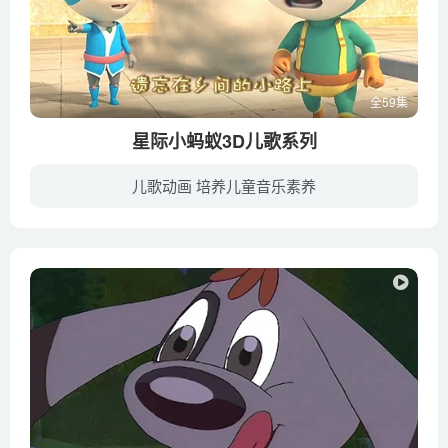
全59集
星际小蚂蚁3D儿歌系列
儿歌动画 培养儿童音乐素养
《星际小蚂蚁3D儿歌系列》是以3D动画《星际小蚂蚁》为蓝本衍生出来的3D儿歌。《星际小蚂蚁3D儿歌系列》优美的旋律、和谐的节奏、真挚的情感可以给儿童以美的享受和情感熏陶，儿童在听唱中既可以...