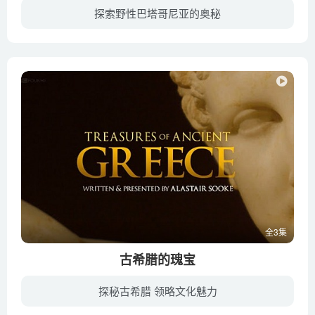
探索野性巴塔哥尼亚的奥秘
巴塔哥尼亚是南美洲最南端的一处神秘而难以捉摸的地方，范围从智利延伸到阿根廷，由奇异的地貌、巨大的山岭和风吹的平原所构成。影片把这片不为人所知的地区和其令人惊叹的野生动物展现在了荧屏...
全3集
古希腊的瑰宝
探秘古希腊 领略文化魅力
文从希腊，武随罗马。古希腊是西方文化之源，欧美对自然、对自身、对宗教的审视深刻地受到古希腊影响。艺术评论家Alastair Sooke评点希腊艺术作品，走遍欧洲探寻希腊艺术理念对后世的影响。