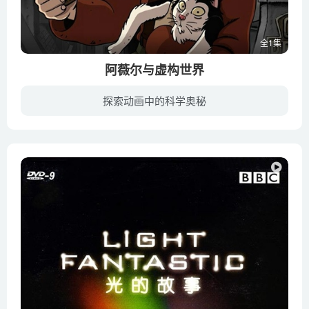
全1集
阿薇尔与虚构世界
探索动画中的科学奥秘
20世纪中拿破仑五世统治的另一个法国，科学家70年来不断失踪，飞行、电力甚至电影等伟大发明都成泡影，只有艾菲尔建起了第二座铁塔。煤与蒸气把天空弄得乌烟瘴气，出街要戴防毒面具，大皇宫变大...