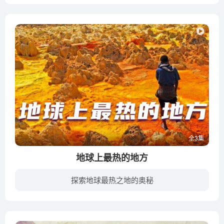
全3集
地球上最热的地方
探索地球最热之地的奥秘
在非洲 东非大裂谷的北端，有一块地球上独一无二的地方：那就是埃塞俄比(Ethiopia)的达纳基尔(Danakil)沙漠。或许那里是已知的最不适宜人类居住的地方了，火山和地震的轮番袭击，喷出火山岩浆和...