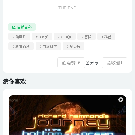
THE END
自然百科
# 动画片
# 3-6岁
# 7-10岁
# 冒险
# 科普
# 科普百科
# 自然科学
# 纪录片
点赞
16
分享
收藏
1
猜你喜欢