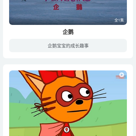
全1集
企鹅
企鹅宝宝的成长趣事
迪士尼自然（Disneynature）出品的全新纪录片《企鹅小萌萌》（Penguins），该片由埃雷斯泰·法瑟吉尔（《蓝色星球》）执导。故事围绕一只名为史蒂夫的小企鹅展开，于2019年4月19号上映！