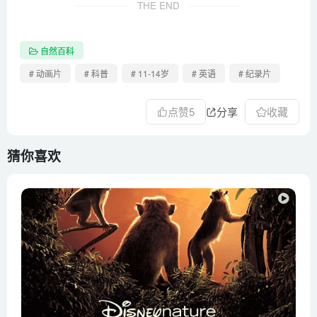
THE END
自然百科
# 动画片
# 科普
# 11-14岁
# 英语
# 纪录片
点赞
5
分享
收藏
猜你喜欢