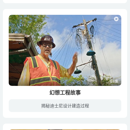
《海洋 Oceans》是迪斯尼自然出品发行的一部纪录片，聚焦于覆盖着地球表面的四分之三的“蓝色领土”。法国导演雅克·贝汉与雅克·克鲁佐德将深入探索这个幽深而富饶的神秘世界、完整地呈现海洋...
全6集
幻想工程故事
揭秘迪士尼设计建造过程
Disney+新纪录剧《幻想工程故事》讲述迪士尼乐园设计建设、景点及迪士尼文化的故事。奥斯卡提名影人莱丝莉·艾沃克斯获得前所未有的访问授权，带领观众走进华特迪士尼幻想工程（Walt Disney Ima...