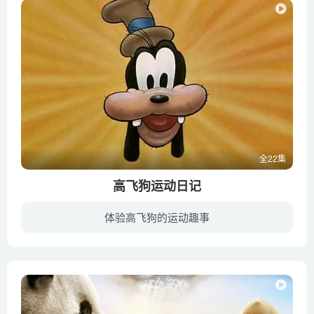
全22集
高飞狗运动日记
体验高飞狗的运动趣事
呆笨的高飞狗为了当健美先生而参加健美俱乐部，但天不从人愿，所有的器材都跟他作对，弄得一蹋糊涂，只好改学棒球，却也惨不忍睹。再学高尔夫球，甚至网球，可是高飞狗怎么学也不会，真是朽木不...