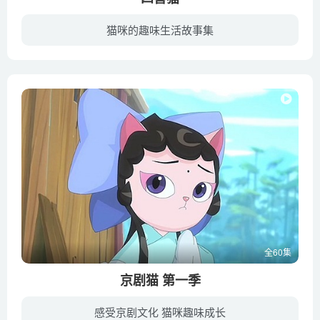
猫咪的趣味生活故事集
这部动画片讲述了闪电、茉莉、皮皮和球球这四只小猫的故事，他们非常可爱。这四只猫住在美娜奶奶的房子里，并且组建了一支名为“四喜猫”的乐队。美娜奶奶是一位活泼可爱的老太太，她照顾着四喜...
全60集
京剧猫 第一季
感受京剧文化 猫咪趣味成长