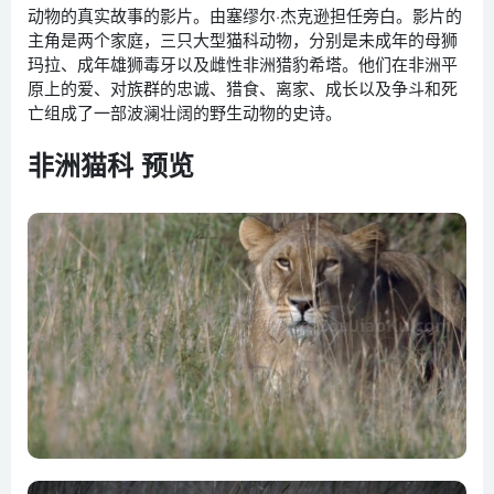
动物的真实故事的影片。由塞缪尔·杰克逊担任旁白。影片的
主角是两个家庭，三只大型猫科动物，分别是未成年的母狮
玛拉、成年雄狮毒牙以及雌性非洲猎豹希塔。他们在非洲平
原上的爱、对族群的忠诚、猎食、离家、成长以及争斗和死
亡组成了一部波澜壮阔的野生动物的史诗。
非洲猫科 预览