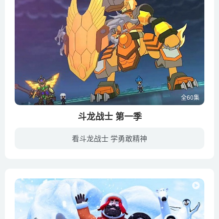
全60集
斗龙战士 第一季
看斗龙战士 学勇敢精神
在恐龙世纪，一颗陨石碰撞地球，造成一场大爆炸，这场大爆炸形成了一个裂缝空间，此空间就是斗龙世界。斗龙世界由四大神王龙守护着，但是邪恶的力量不断出现，黑暗之王黑亡龙诞生了，带给斗龙世...