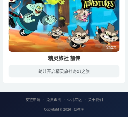
全52集
精灵旅社 前传
萌娃开启精灵旅社奇幻之旅
德古拉为梅维斯庆祝118岁生日的故事开始讲起的，而这部动画片则讲述了在此4年之前的故事。这时，我们的梅维斯还只是一个114又3/4岁的吸血鬼青少年！当她的爸爸，德古拉伯爵因为吸血鬼议会的公务...
友链申请
免责声明
少儿专区
关于我们
Copyright © 2026 ·
幼教库