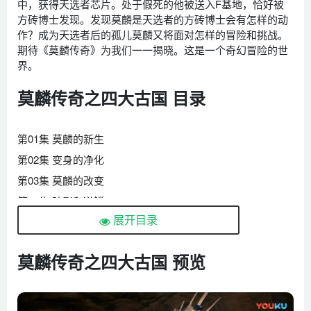
中，获得天选者芯片。处于假死的他被送入F基地，恰好被
方砖博士发现。发现莫麟是天选者的方砖博士会有怎样的动
作？成为天选者后的孤儿莫麟又将面对怎样的冒险和挑战。
期待《莫麟传奇》为我们一一揭晓。这是一个奇幻冒险的世
界。
莫麟传奇之四大古国 目录
第01集 莫麟的新生
第02集 变身的净化
第03集 莫麟的改变
第04集 蹄影和逆鳞
展开目录
第05集 徽章的秘密
第06集 第一个盒子
莫麟传奇之四大古国 预览
第07集 新来的转校生
第08集 第二个盒子
第09集 第三个盒子