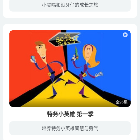
小嗝嗝和没牙仔的成长之旅
故事发生在TV版驯龙记第二季的三年之后，驯龙高手2之前，即驯龙高手2的前传。本季将会有全新的角色，有正派，也有反派，呆哥（Dager）卷土重来：3年后，他出狱了，同时海瑟（Heather）也带着她...
全26集
特务小英雄 第一季
培养特务小英雄智慧与勇气
故事中有两位特工，Anita Knight和Victor Volt，他们试图将世界文明从新的威胁中拯救出来。他们工作的秘密组织名为U.Z.Z。特工们将怎样化险为夷，大家拭目以待吧！