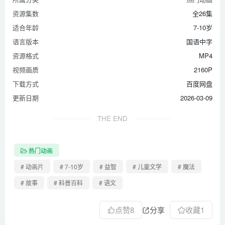
资源集数
全26集
适合年龄
7-10岁
语言版本
国语中字
资源格式
MP4
视频画质
2160P
下载方式
百度网盘
更新日期
2026-03-09
THE END
热门动画
# 动画片
# 7-10岁
# 益智
# 儿童文学
# 魔法
# 故事
# 科普百科
# 语文
点赞
8
分享
收藏
1