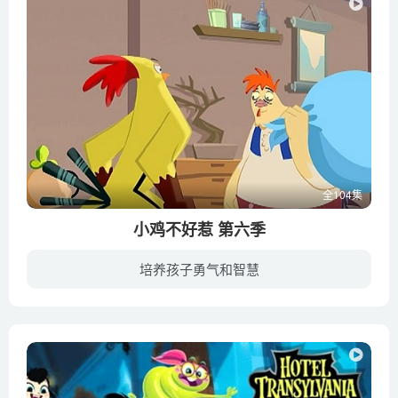
全104集
小鸡不好惹 第六季
培养孩子勇气和智慧
继续演绎小鸡和黄鼠狼的搞笑故事。鸡丁、鸡小龙和胸大鸡是生活在“快乐农庄”里的三只小鸡，在农庄附近的垃圾场里还生活着两只凶狠狡猾、志在抓鸡的黄鼠狼瘦高高和胖乎乎，他们想尽办法要吃到三...