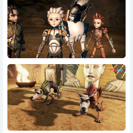
第10集 第四个盒子
第11集 通关地下实验室
第12集 四把钥匙
第13集 金字塔
第14集 嘿嘿 木乃伊
第15集 法老王的诅咒
第16集 空中花园
第17集 中央核心
第18集 泰姬的考验
第19集 选择
第20集 皇城
第21集 皇城的守护者
第22集 缺失的部分
第23集 日记中的秘密
第24集 原来是你