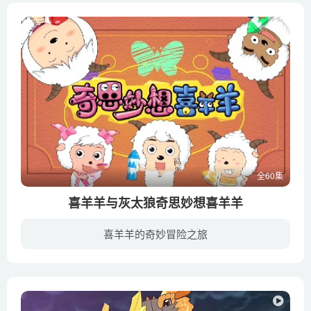
全60集
喜羊羊与灰太狼奇思妙想喜羊羊
喜羊羊的奇妙冒险之旅
新的一年，青青大草原羊羊和灰太狼（张琳 配音）的故事也继续上演。而这一次的故事更加精彩，这群可爱的小家伙们上天入地，进行着各种各样的大冒险，也惹出不少乱子。比如村长（高全胜 配音）和...