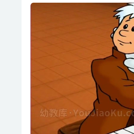
第8集 打赌
第9集 药用饮料
第10集 搭错船
第11集 跳舞的码头
第12集 街头的乐师们
第13集 千万不要吻女王陛下
第14集 逃跑的熊
第15集 破损的琴键
第16集 光滑的湿地
第17集 天花
第18集 伊斯的秘密
第19集 神奇的绿色新药
第20集 流星
第21集 沉默的修女合唱团