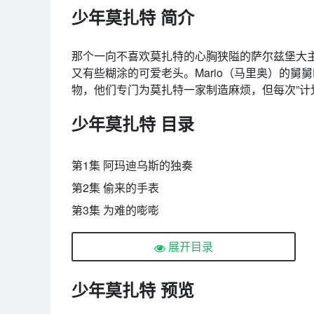
少年莫扎特 简介
那个一向不喜欢莫扎特的心胸狭隘的萨尔兹堡大主
又有些糊涂的可爱老头。Mario（马里奥）的舅舅D
物，他们专门为莫扎特一家制造麻烦，但每次”计
少年莫扎特 目录
第1集 阿玛迪乌斯的独奏
第2集 偷来的手表
第3集 为难的嘭嘭
第4集 诱拐犯
展开目录
第5集 卖鸟人
第6集掉包小提琴
少年莫扎特 预览
第7集 谣言