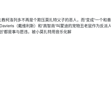
教柯洛列多不再是个欺压莫扎特父子的恶人，而”变成”一个和善
avieris（戴维利斯）和”高智商”叫蒙迪的宠物丑老鼠作为反派
划”都是事与愿违，被小莫扎特用音乐化解