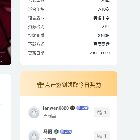
资源集数
全26集
适合年龄
7-10岁
适合年龄
7-10岁
语言版本
英语中字
语言版本
英语中字
资源格式
MP4
资源格式
MP4
视频画质
2160P
视频画质
2160P
下载方式
百度网盘
下载方式
百度网盘
更新日期
2026-03-09
更新日期
2026-03-09
点击签到领取今日奖励
lanwen0820
1
片刻前
马野
1
片刻前