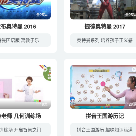
全25集
全25
布奥特曼 2016
捷德奥特曼 2017
特曼国语版 寓教于乐
奥特曼系列 培养孩子正义感
作为迎接奥特曼50年新系列《欧布奥特曼》TV决定于东京电视台7月9日早上9点（东京时间）正式开播放送！主演是石黑英雄！人如其名真正地变身英雄！第43代的欧布是奥特曼史上初次靠着历代奥特曼力...
主人公朝仓陆有一天入手了了捷德升华器与奥特胶囊，得到了FUSION RISE(融合上升)变身成捷
全18集
全28
鱼老师 几何训练场
拼音王国游历记
训练场 开启智慧之门
拼音王国游历 趣味知识满满