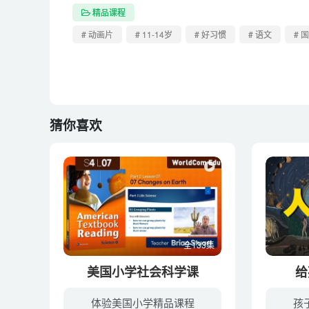
14第十四讲 举一反三 因材施教
精品课程
15第十五讲上 敏而好学 不耻下问
# 动画片
# 11-14岁
# 好习惯
# 语文
# 
15第十五讲下 敏而好学 不耻下问
16第十六讲 任重道远
17第十七讲 智者不惑 仁者不忧 勇者不惧
18第十八讲 精益求精
猜你喜欢
19第十九讲 民无信不立
20 第二十讲 循序渐进
21 第二十一讲 言必行行必果
22 第二十二讲 工欲善其事 必先利其器
23 第二十三讲 一言既出驷马难追
全133集
24 第二十四讲 欲速则不达 见小利则大事无成
美国小学社会科学课
给
25 第二十五讲 有始有终
体验美国小学精品课程
孩