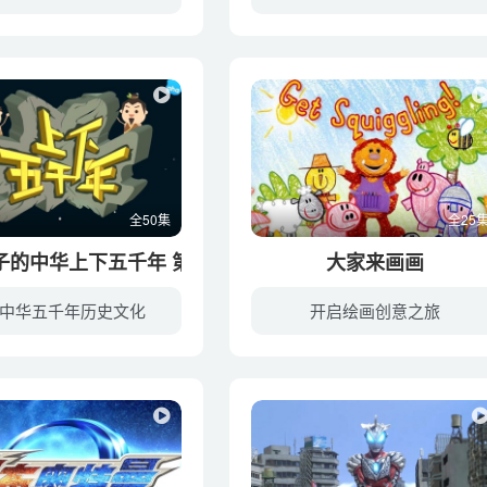
孩子的成长，除了童话世界里的天真之外，还需要历史世界的深厚，陪伴他们走过一段心智成长的历史。越早接触到鲜活的历史，越能让孩子在未来人生道路的抉择中更明智，对孩子一生的影响就越深远。...
在现有的7个版本的初中语文教材中，文言文里“唐宋八大家”的文章占了25%。据统计，“唐宋八大家”这个超级组合共创作近9000首诗词，12000多篇文章，人均诗文数量约为2600。不仅产量高，而
全50集
全25
子的中华上下五千年 第二季
大家来画画
中华五千年历史文化
开启绘画创意之旅
中国是一个拥有五千年文明的泱泱大国。在其历史长河中曾经诞生过无数伟大的思想家、文学家、科学家，他们演绎出无数惊心动魄、荡气回肠的历史故事，也给后人留下了取之不尽、用之不竭的人生智慧...
《大家来画画》以互动教学为主要特色，与小朋友一起享受画画乐趣。其通俗易懂的教学模式让小朋友