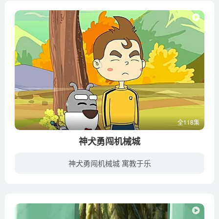
全118集
神犬勇闯机械城
神犬勇闯机械城 寓教于乐
原本美丽的世界因为过度开发使城市和村落都逐渐沙漠化，还爆发了一种让人类也渐渐机械化的怪病。为了找到救命草药，打败邪恶的机械王，神犬勇者和伙伴一起踏上了去往机械城的旅途。在伙伴们的帮...