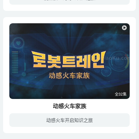
《魔晶猎人》是一部拥有超高人气、架空世界观的少年热血动画系列片，故事讲述了拥有着7000年历史的萨格大陆继续风起云涌，立志要做最伟大魔晶猎人的小裁缝千瑞，在魔晶学院不断卷入阴谋的漩涡。...
全32集
动感火车家族
动感火车开启知识之旅
《动感火车家族》（Robot Trains）又名机器火车侠，是一部韩国火车类动画片。主角是一群火车的动画片还有“火车宝宝”和“托马斯和他的朋友们”，与“火车宝宝Chuggington”和“托马斯”面向低...