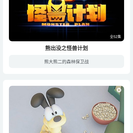
全52集
熊出没之怪兽计划
熊大熊二的森林保卫战
《熊出没之怪兽计划》讲述了宁静祥和的东北原始森林，空气清新，万物复苏。熊大和熊二两兄弟在林间追逐奔跑，非常快乐。正在此时，发动机的轰鸣打破了森林的宁静，来者是一个秃顶干瘦的男子，他...