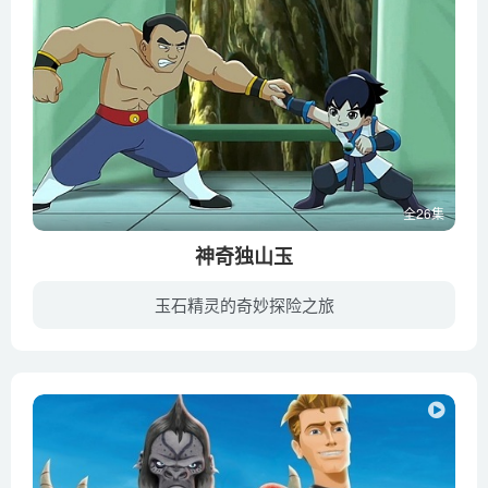
全26集
神奇独山玉
玉石精灵的奇妙探险之旅
远古时期，黄帝将四块独山玉埋藏在伏牛山脉的独山之中，并派遣勇士驻守，世称护玉勇士。但邪恶势力欲将独山玉占为己有，实现不可告人的阴谋。在宛村（河南南阳）成长起来的四位天真善良的少年玉...