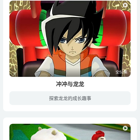
全52集
冲冲与龙龙
探索龙龙的成长趣事
讲述在玩具世界遭受黑暗之石腐蚀的时候，四位智慧树守护之神与人类（小冲等）联合，对抗所有被控制的玩具，锻造勇者之符来对抗怨念，最终拯救了整个玩具世界和人类世界的故事。表达出爱与勇气终...