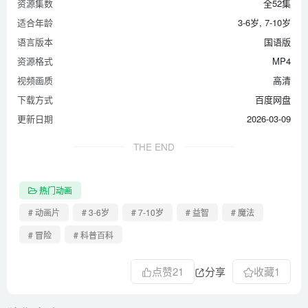
资源集数
全52集
适合年龄
3-6岁, 7-10岁
语言版本
国语版
资源格式
MP4
视频画质
高清
下载方式
百度网盘
更新日期
2026-03-09
THE END
热门动画
# 动画片
# 3-6岁
# 7-10岁
# 益智
# 魔法
# 冒险
# 科普百科
点赞
21
分享
收藏
1