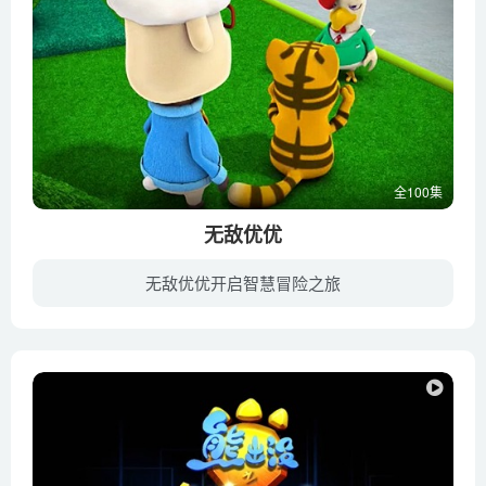
全100集
无敌优优
无敌优优开启智慧冒险之旅
优优非常崇拜蒙面超人，理想成为和蒙面超人一样厉害的男子汉，他最好的伙伴皮皮和噜噜也是蒙面超人的超级粉丝。在这个新奇的小镇里，每天都会发生惊喜和摩擦，主人公优优与家人、朋友快乐地生活...