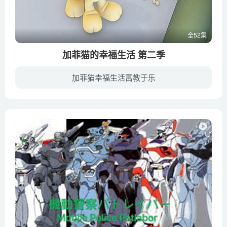
全52集
加菲猫的幸福生活 第二季
加菲猫幸福生活寓教于乐
“加菲猫”是一个法国动画片卡通形象，它是一只一脸傲气表情的猫，这只完全自由的猫，这只爱说风凉话、贪睡午觉、牛饮咖啡、大嚼千层面、见蜘蛛就扁、见邮差就穷追猛打的猫，成为了全世界最受欢...