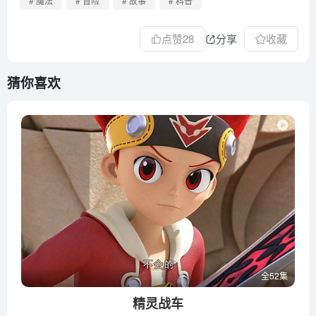
# 魔法
# 冒险
# 故事
# 科普
点赞
28
分享
收藏
猜你喜欢
全52集
精灵战车