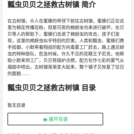
瓢虫贝贝之拯救古树镇 简介
在古树镇，众人在蜜蜂的带领下前往古树镇，蜜蜂们正在这
里为棉花传播花粉，但是可恶的棉蚜虫也来进行破坏，在贝
贝等人的帮助下，蜜蜂们击退了棉蚜虫的攻击，孩子们发
现，这里的棉蚜虫似乎特别的厉害。人类和瓢虫、蜜蜂们携
手抵御，小默带着翔叔的配方向毒雾工厂赶去，路上遇见蚜
虫的特种部队，危急时候，许久不见的花精王子尼克，他帮
助小默来到工厂，贝贝将锅炉点燃，配方化作七彩的雾气从
烟囱中喷出，古树镇渐渐变大起来，整个镇子又恢复了往日
的面貌……
瓢虫贝贝之拯救古树镇 目录
暂无目录
展开目录