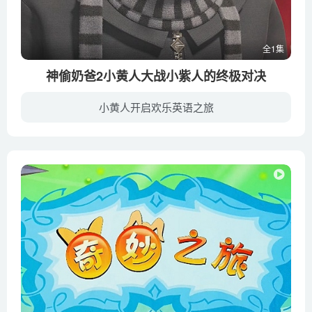
全1集
神偷奶爸2小黄人大战小紫人的终极对决
小黄人开启欢乐英语之旅
自从与玛戈（米兰达·卡斯格拉夫 Miranda Cosgrove 配音）、伊迪丝（达娜·盖伊 Dana Gaier 配音）和阿格蕾丝（埃尔希·费舍 Elsie Fisher 配音）三个可爱的小女孩实现宿命的邂逅，曾经的大坏蛋...