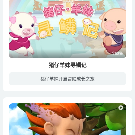
全52集
猪仔羊妹寻鳞记
猪仔羊妹开启冒险成长之旅
以幽默诙谐的风格和精致的画风讲述成语故事，让小朋友们在欢乐之余，学习到更多古代历史和成语知识。故事发生在遥远的天界，那里有一种叫魔法龙鳞的神奇宝物，每一片魔法龙鳞都包含了一个智慧故...