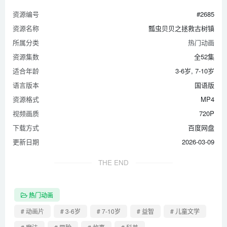
资源编号
#2685
资源名称
瓢虫贝贝之拯救古树镇
所属分类
热门动画
资源集数
全52集
适合年龄
3-6岁, 7-10岁
语言版本
国语版
资源格式
MP4
视频画质
720P
下载方式
百度网盘
更新日期
2026-03-09
THE END
热门动画
# 动画片
# 3-6岁
# 7-10岁
# 益智
# 儿童文学