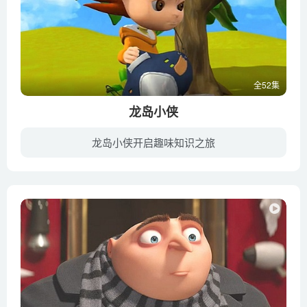
全52集
龙岛小侠
龙岛小侠开启趣味知识之旅
龙岛小侠是一个关于神龙一族的故事。龙龟岛传说是一个神龙腾飞的地方，随着时光的流逝人们已经逐渐遗忘了这里，却不知在这个安定祥和又充满神话的乐土上如今仍生长着这样的一群神龙们……