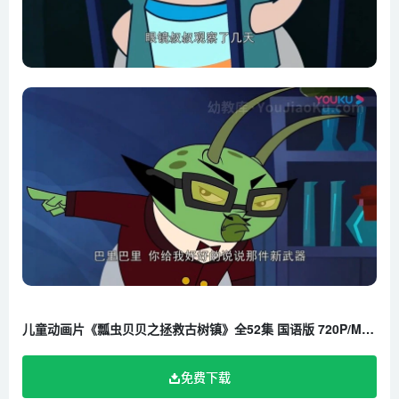
儿童动画片《瓢虫贝贝之拯救古树镇》全52集 国语版 720P/MP4/4.56G 百度云网盘下载
免费下载