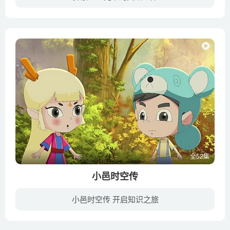
《星星光束 StarBeam》是一部加拿大儿童系列动画片，截至到今已经播出了2季，第2季于2020年4月在Netflix播出。动画描述了一个拥有超能力的小孩佐伊，佐伊对解决二年级的问题很兴奋，但当危险召...
全52集
小邑时空传
小邑时空传 开启知识之旅
《小邑时空传》以郴州生态保护为背景，通过一个叫小邑的男孩和他一位叫做鹿林林的朋友在郴州各景点游玩的经历，展现郴州秀美风光，介绍民俗民风、传说故事，全方位展示郴州美丽的生态环境，引导...