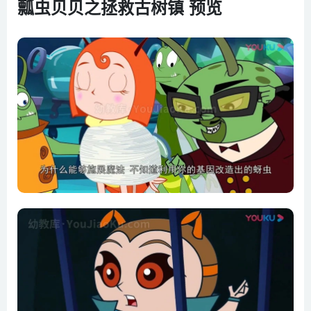
瓢虫贝贝之拯救古树镇 预览