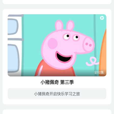
传说中的无不国，人人平等，人人自由，没有烦恼。无不国的小王子落地后一直大哭不止，因为他心中有八万四千个欲望、困惑，但他的智慧却是空白。大家为小王子取名叫无不想。无不想听说，在无不国...
全52集
小猪佩奇 第三季
小猪佩奇开启快乐学习之旅
小猪佩奇是一个只有5岁小猪，常拿自己以大人或大姐姐而自居，因为她有一个只有2岁的弟弟小猪乔治；她和他的爸爸（猪爸爸）妈妈（猪妈妈）弟弟（乔治）生活在一起，她和家人们最大的爱好就是跳泥...