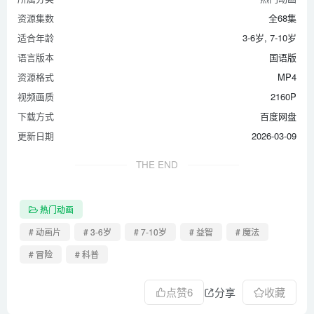
资源集数
全68集
适合年龄
3-6岁, 7-10岁
语言版本
国语版
资源格式
MP4
视频画质
2160P
下载方式
百度网盘
更新日期
2026-03-09
THE END
热门动画
# 动画片
# 3-6岁
# 7-10岁
# 益智
# 魔法
# 冒险
# 科普
点赞
6
分享
收藏