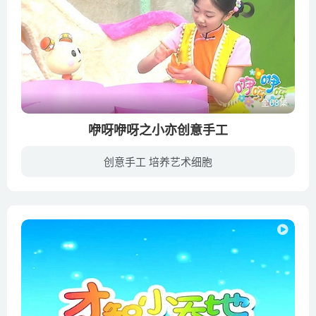
全68集
咿呀咿呀之小亦创意手工
创意手工 培养艺术细胞
平凡的纸筒芯、普通的，生活中常见的物品怎么才能摇身一变，变成宝宝喜爱、又能亲子互动游戏的好帮手呢？快来看看,小亦姐姐是如何撕一撕、剪一剪、揉一揉、粘一粘，做出一件件简单又有趣的作品...