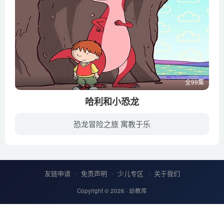
全99集
哈利和小恐龙
恐龙冒险之旅 寓教于乐
哈利偶然在阁楼上发现了装有六只魔法空灵玩具的古董盒子。从此，他的生活彻底发生了改变！快来加入哈利和他的史前小伙伴吧！在这部动画片中，他们会钻进水桶，前往奇妙的迪诺欢乐城！
友链申请
免责声明
少儿专区
关于我们
Copyright © 2026 ·
幼教库