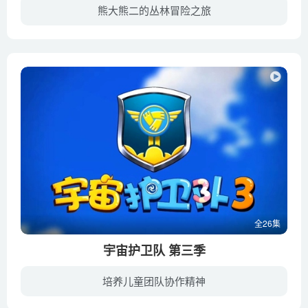
熊大熊二的丛林冒险之旅
熊出没之丛林总动员讲述的是熊大和熊二周游世界后重新回到丛林，再次见到丛林的朋友们。 光头强追着两熊也来到丛林，再次成为伐木工，在已经规划为自然保护区的丛林里盗砍盗伐树木。为了阻止光...
全26集
宇宙护卫队 第三季
培养儿童团队协作精神
故事延续前两季继续传递快乐、智慧和友爱的正能量。新一季中，他们与新队员-小猪流星配合得更默契，并且又继续解释了更多的新朋友。更紧张的救援，更有趣的情节，更丰富的知识，《宇宙护卫队 第...