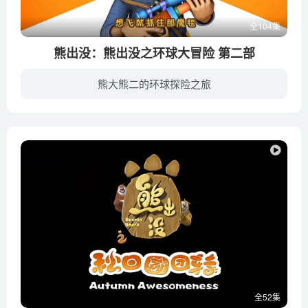
全104集
熊出没：熊出没之环球大冒险 第二部
熊大熊二的环球探险之旅
熊出没 第二部：熊出没之环球大冒险继续讲述熊兄弟联手对付伐木工光头强，保护原始森林的故事。光头强变成了猎人，准备用各种陷阱将熊大、熊二及其他动物卖到马戏团，熊大和熊二他们为了阻止光...
全52集