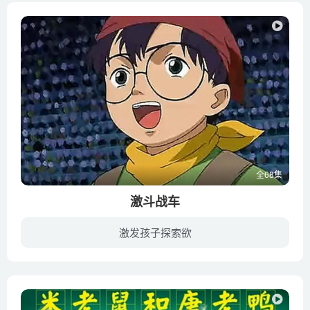
全68集
激斗战车
激发孩子探索欲
真理野康也（小也）的哥哥裕也，是一位赢得「激斗战车」亚洲冠军的伟大选手，却不幸在参加世界杯比赛的前夕车祸身亡，小也跟随著哥哥的脚步，加入激斗战车的行列，以打败劲敌万愿寺健、成为世界...