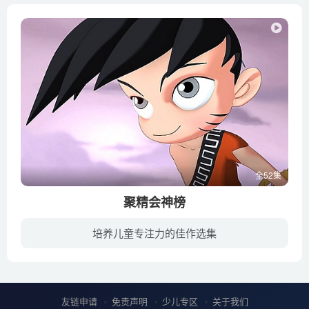
全52集
聚精会神榜
培养儿童专注力的佳作选集
神仙学校下凡招生，有“心”眼的孩子将被选到“聚精汇神”庠（简称“神庠”）接受仙术教导！黑包公担任教导主任，嫦娥竟然是班主任？！神仙荟萃，鬼马精灵。二郎神的儿子，阎王爷的公子，梦之神...
友链申请
免责声明
少儿专区
关于我们