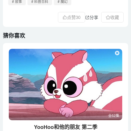
# 故事
# 科普百科
# 魔幻
第52集 大家一起迈向王牌明星杯
点赞
30
分享
收藏
猜你喜欢
全52集
YooHoo和他的朋友 第二季