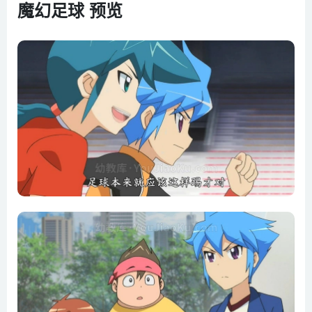
魔幻足球 预览
第07集 虎王队VS海豚胜利者队
第08集 新球队的诞生
第09集 各自的准备
第10集 意料之外的练习对手
第11集 犯规王维柯
第12集 球队的漏洞是谁
第13集 去特训吧
第14集 与巴尔干的相遇
第15集 十年前的记忆
第16集 强力射球的秘密
第17集 需要队服
第18集 开幕!少年王牌明星杯!
第19集 不知疲惫的野狼们
第20集 想法的转换
第21集 堂堂正正决胜负