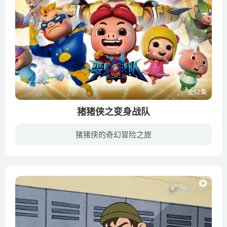
全52集
猪猪侠之变身战队
猪猪侠的奇幻冒险之旅
《猪猪侠之变身战队》是《猪猪侠之变身小英雄》的续集，是猪猪侠系列动画的第8部，该作品将延续第七季《猪猪侠之变身小英雄》剧情展开的故事。距离猪猪侠跟魔龙王的战斗过去3天后，猪猪侠在一个...