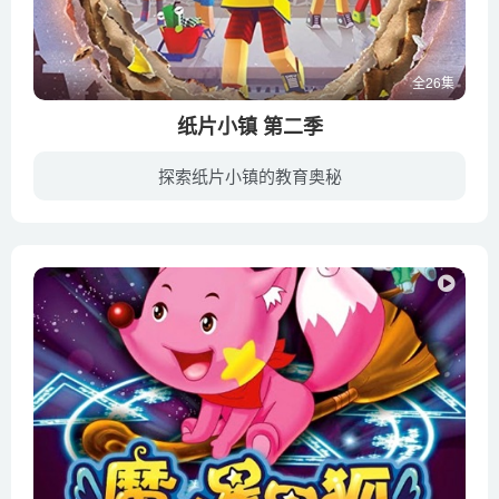
全26集
纸片小镇 第二季
探索纸片小镇的教育奥秘
玛蒂达在暑假重新回到了纸片小镇，这次她的朋友也知道了她的神奇魔力。他们将和玛蒂达一起，揭开纸片小镇隐藏的秘密，并对抗来自那里的昔日统治者–瓦楞船长，穿越平行世界，寻找失落神器，拯救...