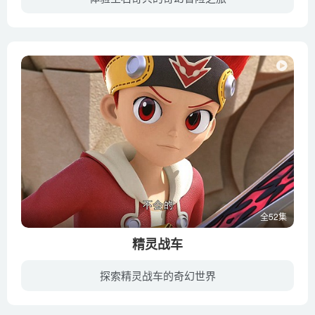
《圣石奇兵》是由灵动创想出品一部冒险类动画片，讲述为了拯救父母，周小火带上升级后的爆丸踏上了冒险之路。与其他5位伙伴在命运的安排下走到了一起，用手中六只强大的爆丸打败了西摩的故事。
全52集
精灵战车
探索精灵战车的奇幻世界
精灵和人类共存的王国-卡孟王国！在这里精灵们驾驭赛车在竞技中展开对战。 “精灵战车”是这个王国的国民体育项目。每个选手都期盼能够登上他们梦想的舞台“伯斯卡国际赛车比赛（Posca Grand Pr...