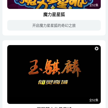
全52集
魔力星星狐
开启魔力星星狐的奇幻之旅
星星狐是一只活泼、聪明且有魔法的小狐狸。它热心助人，扮演糖果强盗帮助朵朵摆脱噩梦，制造微笑贩卖机让森林的居民们处处都能看到微笑；它还告诉小鸭嘴兽发生在自己身上的糗事帮小家伙找到自信...
全52集