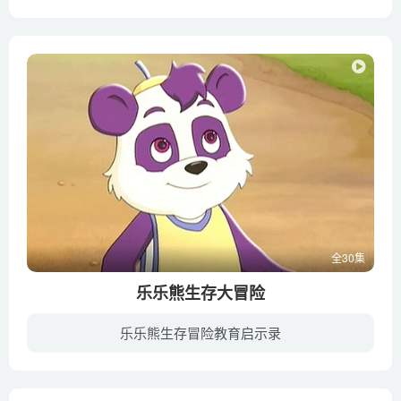
故事发生在商朝末年，是时妖孽横行、纣王荒淫无道、残害忠良，人 民怨声载道，正是风雨欲来，暗潮涌动。，当廷直谏触怒了纣王，被囚禁在朝歌，幸为奇士姜子牙所救。大难不死的姬昌拜子牙为相，...
全30集
乐乐熊生存大冒险
乐乐熊生存冒险教育启示录
王大伟教授生存模拟训练营专门培养小朋友安全意识，训练他们在各种危险面前自救和互救技能的学校，深受家长和孩子们欢迎。乐乐熊、杜亮和茜茜是生存模拟训练营的学生。王大伟教授要选三个队员把...