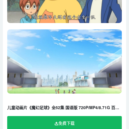
第22集 冲吧!32强
第23集 姜马久VS姜车久
第24集 来我家做什么
第25集 以柔克刚
第26集 疾风般的犀牛强悍队(上集)
第27集 疾风般的犀牛强悍队(下集)
第28集 斗志的头槌射门
第29集 从天而降的王牌选手
第30集 无法跨越的墙
第31集 爆炸性消息
第32集 米尔的苦衷
第33集 意外的一日教练
儿童动画片《魔幻足球》全52集 国语版 720P/MP4/8.71G 百度云网盘下载
第34集 想把球传好的话
第35集 雨中的攻防战
免费下载
第36集 最强的防守组合