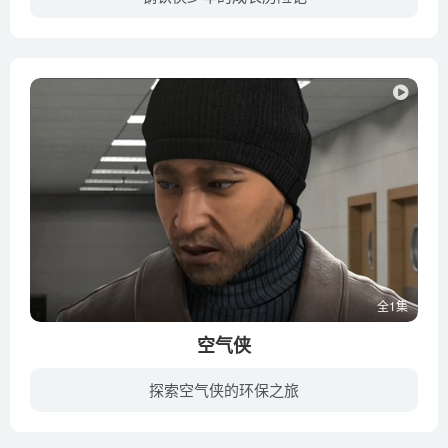
托尼·斯塔克是一位天才少年发明家。他父亲霍华德是斯塔克工业的董事长，公司大部分科技产品都是他们父子设计的。霍华德的手下奥巴代亚·史丹要求将科技应用到武器研发以掌握商机，但总是被霍华...
全1集
空气侠
探索空气侠的环保之旅
江浩宇是一名高三学生，由于爷爷是军人而爸爸是警察所以从小就有英雄主义的思想，立志成为像父亲那样的人。而因为童年时期爸爸便因公殉职，失去家人的母亲便极力反对江浩宇的梦想。 一次偶然的...