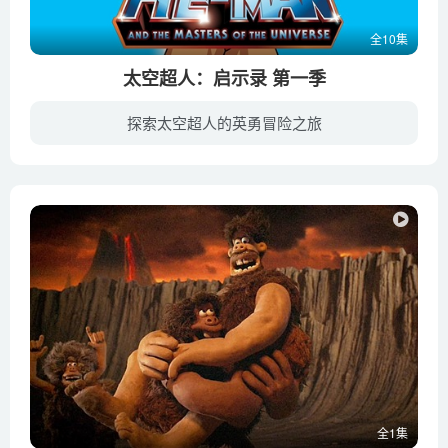
全10集
太空超人：启示录 第一季
探索太空超人的英勇冒险之旅
《太空超人：启示录》于2021年7月23日在Netflix播放，这部全新系列将是1983年《太空超人》原版动画的正宗续篇，将集中解决20世纪80年代那部经典之作中一些悬而未决的故事情节。伊坦尼亚的战争将...
全1集