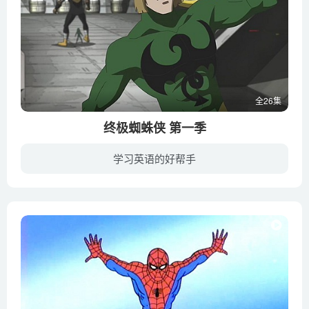
全26集
终极蜘蛛侠 第一季
学习英语的好帮手
《终极蜘蛛侠》是由美国Film Roman公司制作，华特迪士尼公司发行的蜘蛛侠新系列电视动画，改编自2000年开始连载的同名漫画“神奇蜘蛛侠”。动画讲述Peter Parker被神盾局长尼克弗里看中，请求他...