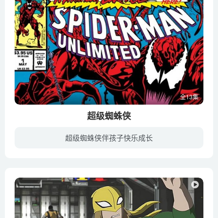
全13集
超级蜘蛛侠
超级蜘蛛侠伴孩子快乐成长
《超级蜘蛛侠》(Spider-Man Unlimited)于1999-2001年在加拿大首播，共1季13集。该剧是94年版蜘蛛侠动画的外传，讲述了蜘蛛侠劫持了一架太空船帮助John Jameson 对抗Venom 和Carnage，最后被困在...