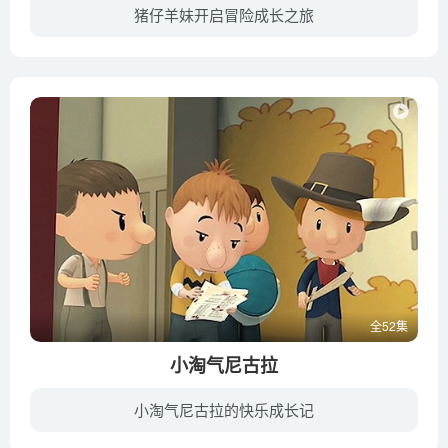
猪仔羊妹开启冒险成长之旅
以幽默诙谐的风格和精致的画风讲述成语故事，让小朋友们在欢乐之余，学习到更多古代历史和成语知识。故事发生在遥远的天界，那里有一种叫魔法龙鳞的神奇宝物，每一片魔法龙鳞都包含了一个智慧故...
全52集
小淘气尼古拉
小淘气尼古拉的快乐成长记
在动画片中，家长们可以找到自己童年的回忆，他们可以在动画片外与孩子交流“我小时候的生活是这样的”，与此同时，孩子们还会恍然大悟“其实过去和现在差不多”。动画片在不同年代的人之间架起...