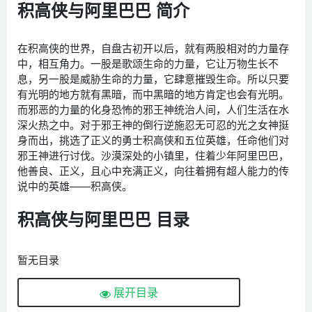
积高侠与阿里巴巴 简介
在积高侠的世界，自盘古初开以后，就有两股相对的力量存
中，相互角力。一股是歌颂生命的力量，它让万物生长不
息，另一股是威胁生命的力量，它肆意摧毁生命。所以只要
有光明的地方就有黑暗，而中黑暗的地方肯定也会有光明。
而邪恶的力量的化身恐怖的邪王神统治人间，人们生活在水
深火热之中。对于邪王神的倒行逆施忍无可忍的光之女神挺
身而出，挑选了正义的勇士积高侠和五位英雄，任命他们对
邪王神进行讨伐。沙漠深处的小镇里，住着少年阿里巴巴，
他善良、正义，且心中充满正义，向往着拥有超人能力的传
说中的英雄——积高侠。
积高侠与阿里巴巴 目录
暂无目录
展开目录