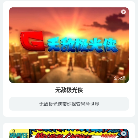
全52集
无敌极光侠
无敌极光侠带你探索冒险世界
《无敌极光侠》是一部讲述由4位不同身份背景的化身极光战士组成的团队，勇斗外星邪恶力量的精彩故事，剧中诙谐幽默的情节和炫酷的对战场面，为大家呈现出一部精彩绝伦的科幻动画剧作。