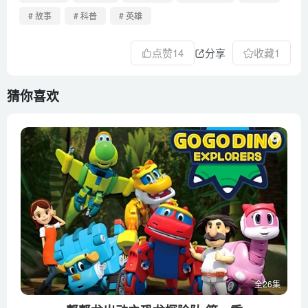
# 故事
# 科普
# 英雄
点赞
14
分享
收藏
1
猜你喜欢
全26集