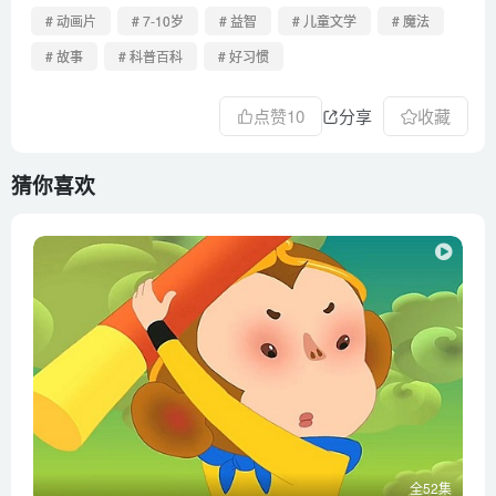
50 人鱼小公主
# 动画片
# 7-10岁
# 益智
# 儿童文学
# 魔法
51 决战恶魔城（上）
# 故事
# 科普百科
# 好习惯
52 决战恶魔城（下）
点赞
10
分享
收藏
猜你喜欢
全52集