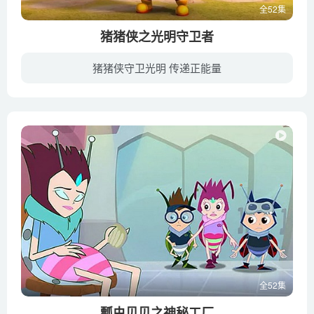
全52集
猪猪侠之光明守卫者
猪猪侠守卫光明 传递正能量
《猪猪侠之光明守卫者》是猪猪侠第十一季，这是继《五灵守卫者》猪猪侠的梦想守卫之旅后，光明与黑暗的对抗故事。陷入事业危机的猪猪侠拼尽全力想咸鱼翻身。事情因为他的努力而逐日改善，但不知...
全52集
瓢虫贝贝之神秘工厂