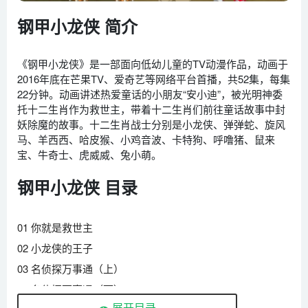
钢甲小龙侠 简介
《钢甲小龙侠》是一部面向低幼儿童的TV动漫作品，动画于
2016年底在芒果TV、爱奇艺等网络平台首播，共52集，每集
22分钟。动画讲述热爱童话的小朋友“安小迪”，被光明神委
托十二生肖作为救世主，带着十二生肖们前往童话故事中封
妖除魔的故事。十二生肖战士分别是小龙侠、弹弹蛇、旋风
马、羊西西、哈皮猴、小鸡音波、卡特狗、呼噜猪、鼠来
宝、牛奇士、虎威威、兔小萌。
钢甲小龙侠 目录
01 你就是救世主
02 小龙侠的王子
03 名侦探万事通（上）
04 名侦探万事通（下）
展开目录