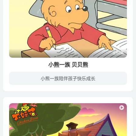
全80集
小熊一族 贝贝熊
小熊一族陪伴孩子快乐成长
贝贝熊讲述每个有孩子的现代家庭里都会发生的故事，讲述孩子处一时间面临的各种行为问题：急躁，胆怯，说谎，乱花钱，沉迷电视，礼貌问题，学习问题，对陌生人的态度，与家人相处。内容典型亲切...