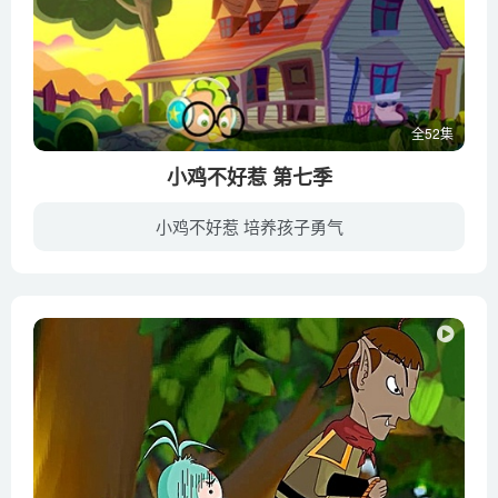
全52集
小鸡不好惹 第七季
小鸡不好惹 培养孩子勇气
机智冷静的鸡丁，见义勇为、正义率真的鸡小龙，懒散邋遢但关键时刻好运气的胸大鸡和阴险狡猾、诡计多端的瘦高高，笨拙、软弱的胖乎乎之间将上演一幕幕精彩纷呈的追逐好戏。