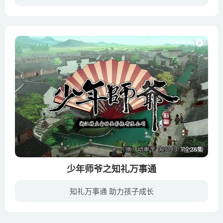
猪猪侠和超人强都有一个成为叱咤风云的超级英雄的梦想。然而，祥和的童话世界却始终没有让他们一展身手的机会，两人感叹生不逢时。有一天，玫瑰王国被驱逐的王子玫瑰王子为了复仇，释放了被封印...
全26集
少年师爷之知礼万事通
知礼万事通 助力孩子成长
皇帝最宠爱的十格格来到绍兴城。骄纵任性的十格格在城里闹了很多笑话，还给大家增添了许多麻烦。小师爷用智慧和勇气解决了接连不断的麻烦，更以真诚和善意获得了十格格的友谊。在小师爷的帮助下...