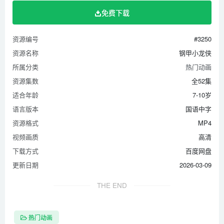
35 拯救天鹅行动（上）
免费下载
36 拯救天鹅行动（下）
37 制猬汉斯
资源编号
#3250
38 王妃涎记（上）
资源名称
钢甲小龙侠
39 王妃涎记（下）
所属分类
热门动画
40 力爱冒险记
资源集数
全52集
41 超级特工侏儒怪（上）
适合年龄
7-10岁
42 超级特工侏儒怪（下）
语言版本
国语中字
43 勇者养成计划（上）
资源格式
MP4
视频画质
高清
44 勇者养成计划（下）
下载方式
百度网盘
45 寒冰王后
更新日期
2026-03-09
46 勇敢的少年雷欧（上）
47 勇敢的少年雷欧（下）
THE END
48 骑士的证明（上）
49 骑士的证明（下）
热门动画