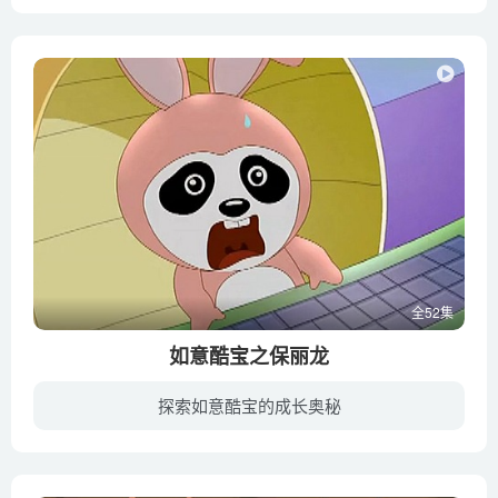
小狗保罗生活在世界上每一个孩子的梦想——树屋中。依靠他的想象力和创造力，他可以去他想去的任何地方。天马行空的想象，夸张幽默的画面，带领电视机前的小朋友和polo一起快乐历险，培养想象力...
全52集
如意酷宝之保丽龙
探索如意酷宝的成长奥秘
一艘名为“飞天号”的宇宙飞船，紧急迫降到地球上的熊猫王国。熊猫小嘟嘟将12位船员带进家中，不巧也被恶名昭彰的捣蛋猫盯上。船员保丽龙负责修复飞船，他到处搜寻可用的材料与能量，捣蛋猫则在...