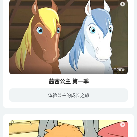
全26集
茜茜公主 第一季
体验公主的成长之旅
动画片《茜茜公主》由法国和加拿大联合制作，取材于历史上奥匈帝国的伊丽莎白皇后的浪漫爱情故事和传奇经历。讲述了茜茜帮助匈牙利爱国者争取自由，同奥地利邪恶的大臣进行巧妙斗争，并最终与弗...