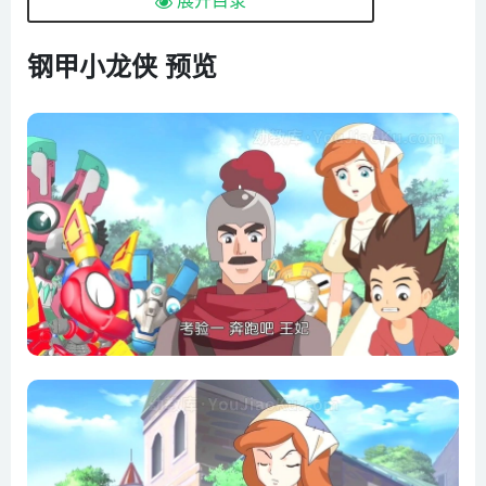
05 被诅咒的王子
06 可口城堡的恐怖诱惑
钢甲小龙侠 预览
07 雪白公主（上）
08 雪白公主（下）
09 恐怖的潜伏者
10 阿里巴巴大战四十大盗（上）
11 阿里巴巴大战四十大盗（下）
12 幕后主使者
13 想变成人类的木头人（上）
14 想变成人类的木头人（下）
15 拜见美发公主
16 桃乐西的翡国刺激旅行（上）
17 桃乐西的翡国刺激旅行（下）
18 失踪的送货员
19 一打七幸运小缝衣师（上）