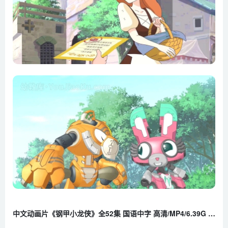
20 一打七幸运小缝衣师（下）
21 神奇金蛋鸡
22 神灯的愿望（上）
23 神灯的愿望（下）
24 迷糊公主的昏睡病
25 冒险王辛阿达（上）
26 冒险王辛阿达（下）
27 营救好朋友行动（上）
28 营救好朋友行动（下）
29 荒岛奇遇记（上）
30 荒岛奇遇记（下）
31 牧鹅姑娘
32 酋长的戒指
33 梅山与亚当（上）
中文动画片《钢甲小龙侠》全52集 国语中字 高清/MP4/6.39G 百度云网盘下载
34 梅山与亚当（下）