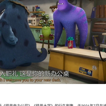
斯知名动画《怪兽电力公司》《怪兽大学》的衍生剧集，于2021年7月在