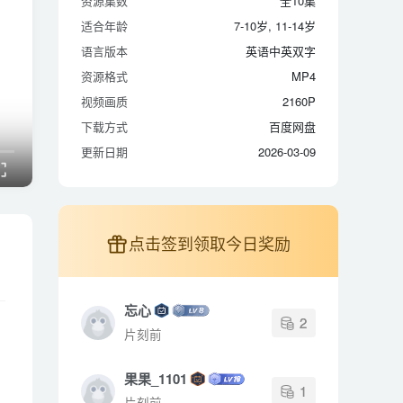
资源集数
全10集
适合年龄
7-10岁, 11-14岁
适合年龄
7-10岁, 11-14岁
语言版本
英语中英双字
语言版本
英语中英双字
资源格式
MP4
资源格式
MP4
视频画质
2160P
视频画质
2160P
下载方式
百度网盘
下载方式
百度网盘
更新日期
2026-03-09
更新日期
2026-03-09
点击签到领取今日奖励
忘心
2
片刻前
果果_1101
1
片刻前