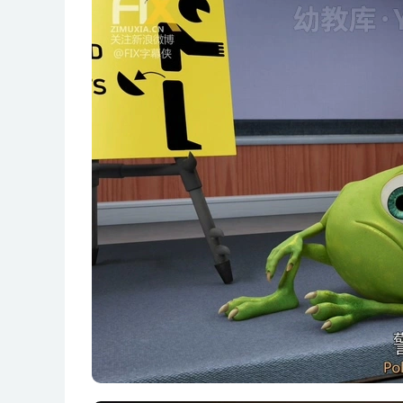
Monsters.at.Work.S01E09.Bad.Hair.Day
Monsters.at.Work.S01E10.Its.Laughter.Theyre.Af