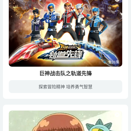
全26集
巨神战击队之轨道先锋
探索冒险精神 培养勇气智慧
《巨神战击队之轨道先锋》是《巨神战击队》系列第四部作品，于2020年播出。邪恶头目吞天派遣手下混沌入侵地球，夺取盘古之力。地球最后的守护者——巨神守卫登场迎战却受重伤，临危之际，巨神守...