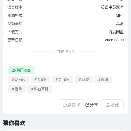
语言版本
英语中英双字
资源格式
MP4
视频画质
高清
下载方式
百度网盘
更新日期
2026-03-09
THE END
热门动画
# 动画片
# 3-6岁
# 7-10岁
# 益智
# 魔法
# 冒险
# 科普百科
点赞
18
分享
收藏
猜你喜欢