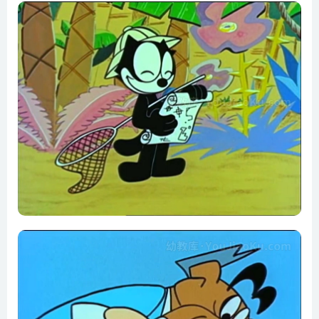
20. 菲力猫拯救大象
21. 菲力猫恶搞教授
22. 菲力猫和洛克参加滑雪比赛
23. 会吐金币的鲸鱼
24. 菲力猫粉碎教授阴谋
25. 洛克偷名画被抓
26. 教授的最强发明