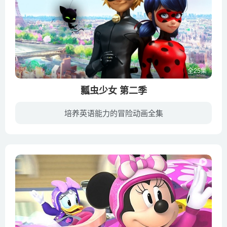
全25集
瓢虫少女 第二季
培养英语能力的冒险动画全集
《瓢虫少女 Miraculous: Tales of Ladybug & Cat Noir》又名瓢虫雷迪，剧情设置在现代巴黎，中法混血的Marinette Dupain-Cheng是一个普通的中学女生，性格有些犹疑羞涩，梦想成为时装设计师...