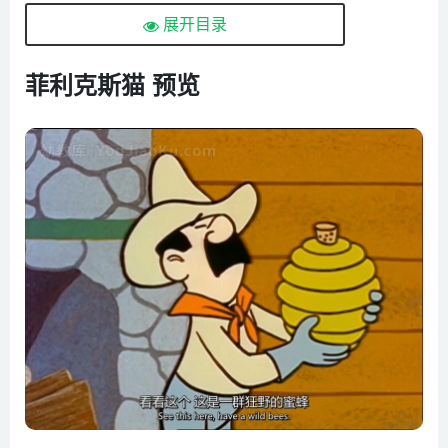
展开目录
05. 恩将仇报的精灵
06. 菲力猫被监视
菲利克斯猫 预览
07. 护林员菲力猫
08. 派伯想要魔法包
09. 被控制的斯尼夫
10. 挖金矿
11. 菲力猫拯救地球
12. 寻找稀有硬币
13. 如何赶走老鼠
14. 菲力猫的奇迹长椅
15. 钻石树结出钻石
16. 菲力猫被发射到太空
17. 众人为菲力猫过生日
18. 能找到金矿的竖琴
19. 教授和洛克误食生发浆果