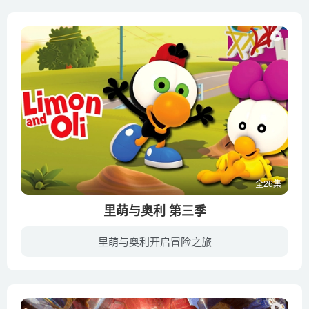
全26集
里萌与奥利 第三季
里萌与奥利开启冒险之旅
《里萌和奥利》是基于在土耳其报纸上连载的百万畅销漫画改编而成，前两季分别在土耳其电视台TRT儿童频道和迪士尼频道上映，已经在超过100个国家播出。里萌和奥利是一对有趣，古灵精怪的好朋友，...