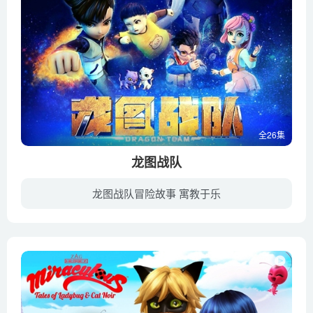
全26集
龙图战队
龙图战队冒险故事 寓教于乐
《龙图战队》是一部国产儿童动画片，讲述昆仑星王子来到地球，借助昆仑星神器—龙图，收集地球节气的力量，拯救处于环境崩溃的昆仑星。但神器意外失落，小男孩天天无意中得到神器龙图，和自己的...