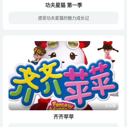
功夫星猫 第一季
感受功夫星猫的魅力成长记
习武成痴的司徒宽意外于一处千年古迹中获得通过吸收自然中的五行能量而使人长生不老的「五星石」，但双胞胎弟弟司徒合欲借五星石统一天下，两人理念不合，兄弟阋墙。司徒宽中了其弟的毒茶，被其...
全26集
齐齐苹苹