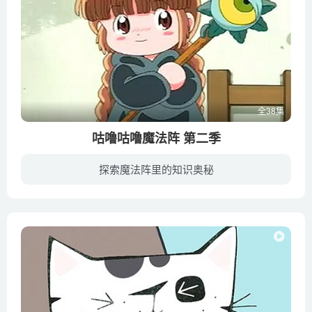
全38集
咕噜咕噜魔法阵 第二季
探索魔法阵里的知识奥秘
美丽的虫虫村，一群可爱天真的小虫子， 对这个美丽的世界充满了好奇，他们开动脑筋，寻找答案。 在这里，小虫虫也有大智慧！ 《小虫虫有大智慧》的主要观众群为4—10岁之间的低幼龄儿童。讲述的...