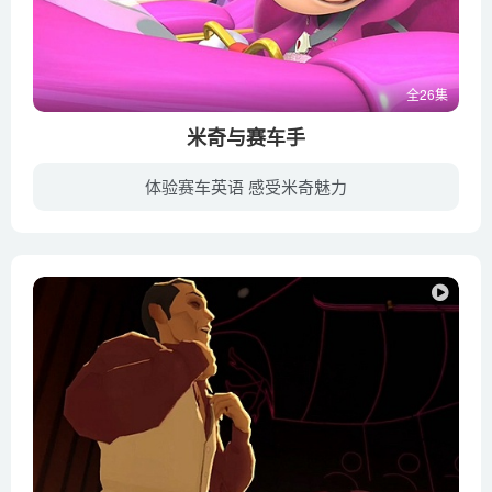
全26集
米奇与赛车手
体验赛车英语 感受米奇魅力
《米奇与赛车手》Mickey and the Roadster Racers (又名：妙妙赛车手) ，作为《米奇妙妙屋》的接棒作品，妙妙屋中的众多卡通角色将会重新登场，动画继续讲述米奇、米妮、唐老鸭、黛西、高飞还有...