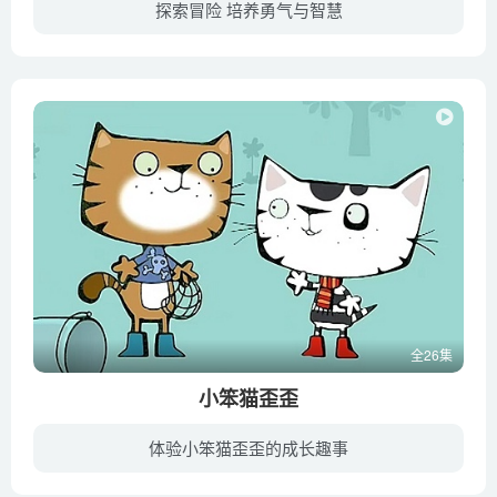
探索冒险 培养勇气与智慧
这是一个发生在为纪念《80天环游世界》作者法国探险小说家儒勒·凡尔纳逝世100周年而举办的奇幻世界探险大会上的冒险故事。《齐齐苹苹》是一部奇幻冒险题材的早教动画，受众对象是4-8岁的小朋友...
全26集
小笨猫歪歪
体验小笨猫歪歪的成长趣事
一座美丽的花园里，住着小笨猫歪歪和他的三个好朋友——喜欢喷水的鸭嘴鳄皮皮、爱发号施令的小黑鸟喳喳还有口吃的乌龟图图。歪歪的好奇心非常旺盛，他简直一刻不停地在探索身边的各种奇妙事物。...