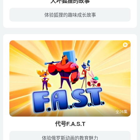
大坏狐狸的故事
体验狐狸的趣味成长故事
故事的舞台是一个小型农场，围绕一群欢脱有趣、正义善良，脑筋却不太灵光的小动物展开——一只想吃鸡想到发疯的狐狸被迫成了“鸡妈妈”，三只误入歧途的小鸡一心想当“嗜血狐狸”；一头责任感爆...
全26集
代号F.A.S.T
体验俄罗斯动画的教育魅力