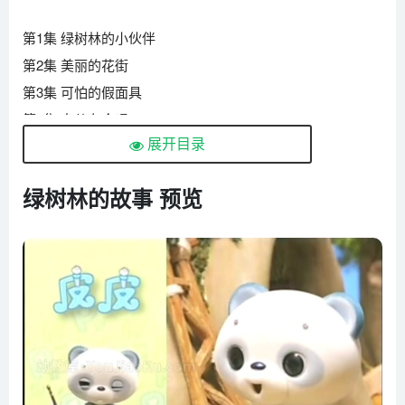
第1集 绿树林的小伙伴
第2集 美丽的花街
第3集 可怕的假面具
第4集 鸟儿在合唱
展开目录
第5集 愿望变成现实
第6集 嘟嘟想要减肥
绿树林的故事 预览
第7集 奇特的蛋
第8集 大懒虫嘟嘟
第9集 下暖雪的那一天
第10集 月亮生病了
第11集 风呀，你在哪儿？
第12集 对不起嗨嗨
第13集 优秀的发明家考考
第14集 别担心，还有我们