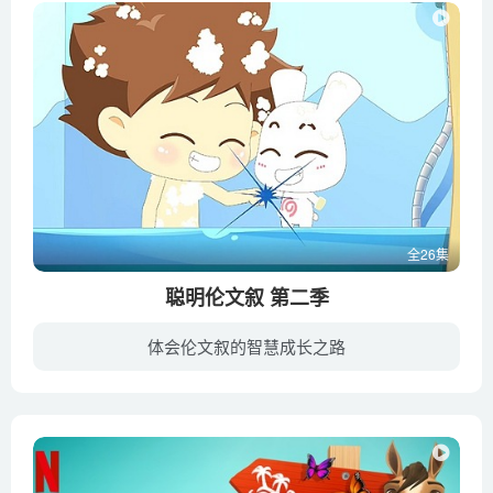
全26集
聪明伦文叙 第二季
体会伦文叙的智慧成长之路
《聪明伦文叙2》是动画“聪明伦文叙”的第二部系列动画片作品，延续了上一部作品《聪明伦文叙》的幽默搞笑风格，故事围绕主角伦文叙和欧小仙身边的校园趣事展开。经过五百年的轮回，前作中《聪...