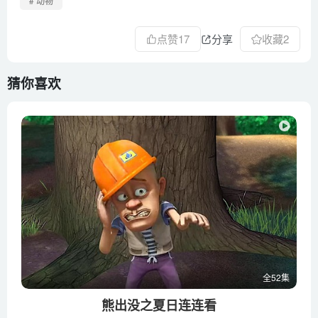
# 动物
点赞
17
分享
收藏
2
猜你喜欢
全52集
熊出没之夏日连连看