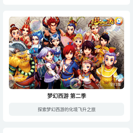
机器人，一个机械体，自称天才，是业余发明家和大思考者，相信自己胜任大事，这一点绝对没有人除了怪兽认同。怪兽，一个有机体，是个乐天派，可倒霉连连。他相信好事会降临好人头上，而所有人都...
全13集
梦幻西游 第二季
探索梦幻西游的化境飞升之旅
500年前，上古邪神蚩尤欲撕裂天之痕，引入化外混沌吞噬人仙魔三界。经过战神山一战，15位英雄终于把蚩尤封印于武神坛，随后，大家把毕生的功力转化为15块命魂之玉，留给后世，以防500年后蚩尤再...