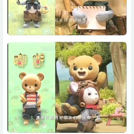
第15集 绿树林救援队
第16集 嗨嗨的宝贝收藏包
第17集 愉快的烹饪派对
第18集 我要当妈妈
第19集 绿树林的花卉节
第20集 幸福的寻宝
第21集 奇异国的皮皮
第22集 寻找春天的声音
第23集 自动吸尘器
第24集 淘淘的生日派对
第25集 小魔术师
第26集 嗨嗨的音乐会