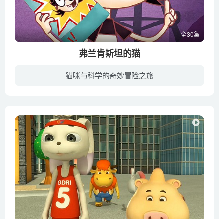
全30集
弗兰肯斯坦的猫
猫咪与科学的奇妙冒险之旅
在充斥着各种古怪的怪物，令人毛骨悚然的黑暗城堡里，居住着著名的疯癫科学家弗兰肯斯坦博士，和他心爱的首例实验成果：一只匹配错乱，极度好动的猫。他的名字叫九。跟随九和他最好的朋友洛蒂踏...