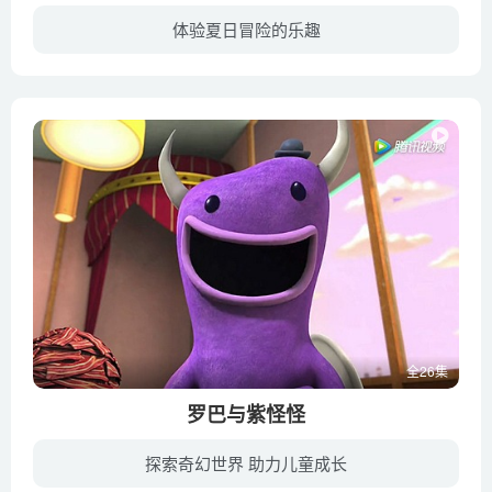
体验夏日冒险的乐趣
《熊出没之夏日连连看》秉承了前几部“熊出没”系列动画片以环保、科普教育为主题的风格，加入了更多的生活元素。生动刻画了盗砍盗伐、破坏生态、狡猾的光头强和持之以恒、机智勇敢、坚忍不拔，...
全26集
罗巴与紫怪怪
探索奇幻世界 助力儿童成长