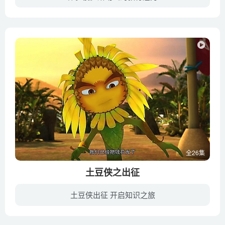
《代号F.A.S.T》是一部由俄罗斯制作的儿童动画片，于2019年播出。动画讲述的是在一个叫“北国”的国家里有两大动物家族，多年以来他们一直在互相对抗。他们的首领是两个超级恶棍：犀牛王和达尔...
全26集
土豆侠之出征
土豆侠出征 开启知识之旅
《土豆侠》是一部国产三维系列动画片，讲述了主人公土豆侠--阿逗无意间卷入江湖斗争，逐渐从一个普通土豆成长为大侠，并和燕十三，姜无牙，小晴等伙伴，一起揭破武林阴谋，平息武林浩劫的故事。