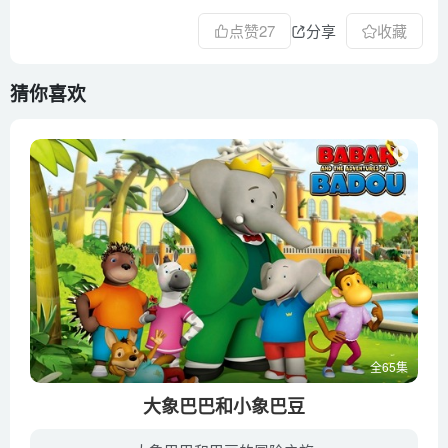
41 Octopede Sailors
点赞
27
分享
收藏
42 Tweeg the Vegetable
43 Wizard Land
猜你喜欢
44 The Ying Zoo
45 The Big Escape
46 Teddy Ruxpin’s Birthday
47 Wizard Week
48 Air and Water Races
49 The Great Grundo Ground Race
50 A Race to the Finish
51 Autumn Adventure
52 Gimmick’s Gizmos and Gadgets
全65集
53 Harvest Feast
54 Wooly and the Giant Snowzos
大象巴巴和小象巴豆
55 Winter Adventure