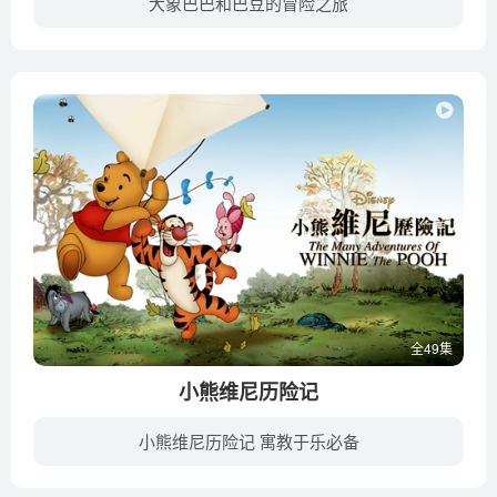
大象巴巴和巴豆的冒险之旅
56 Teddy’s Quest
8岁的小象巴豆和他的伙伴们在茂密丛林中历险，身为祖父和国王的大象巴巴担负看护和指导小象成长的重任，同时要解决新老两代之间的沟通问题。该动画剧适合孩子，也适合长辈，告诉他们差异、认同...
57 Thin Ice
58 Fugitives
59 Musical Oppressors
60 M.A.V.O. Costume Ball
61 Father’s Day
62 The Journey Home
63 On the Beaches
64 L.B.’s Wedding
65 The Mystery Unravels
全49集
小熊维尼历险记
小熊维尼历险记 寓教于乐必备
《小熊维尼历险记》是1977年迪士尼推出的第22部经典动画。这是一部将旧作《小熊维尼与蜂蜜树》与《小熊维尼与大风吹》及《小熊维尼与跳跳虎》集结而成、在戏院推出上映的作品。《小熊维尼历险记...