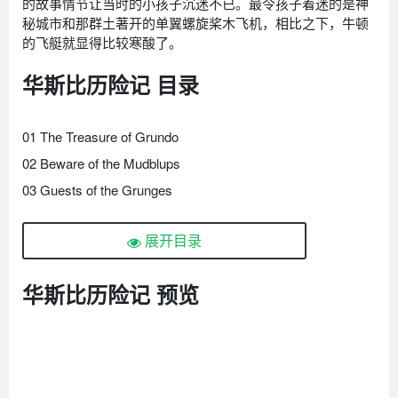
的故事情节让当时的小孩子沉迷不已。最令孩子着迷的是神
秘城市和那群土著开的单翼螺旋桨木飞机，相比之下，牛顿
的飞艇就显得比较寒酸了。
华斯比历险记 目录
01 The Treasure of Grundo
02 Beware of the Mudblups
03 Guests of the Grunges
04 In the Fortress of the Wizard
展开目录
05 Escape from the Treacherous Mountain
06 Take a Good Look
华斯比历险记 预览
07 Grubby’s Romance
08 Tweeg’s Mom
09 The Surf Grunges
10 The New M.A.V.O. Member