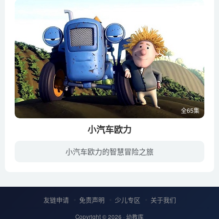
全65集
小汽车欧力
小汽车欧力的智慧冒险之旅
主角欧力是一个精力充沛，乐于助人的白色小火车。欧力和主人斯坦，工程车巴萨，拖拉机加斯罗，消防车罗斯特和汉堡车贝茜一起住在快乐的波波镇。每一天，他们都兴高采烈的穿梭在波波镇的大街小巷...
友链申请
免责声明
少儿专区
关于我们
Copyright © 2026 ·
幼教库