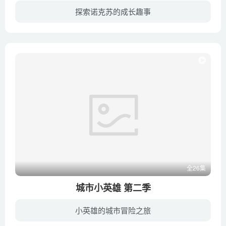
探索诺克苏的成长趣事
诺克苏这个名字的意思是“做你自己！”诺克苏天生充满好奇心而且性格外向，这些特点不断驱使他去经历一个又一个的冒险。无论他走到哪里，总有个叫努皮的小家伙跟着他，下一次诺克苏又会经历怎样...
全26集
城市小英雄 第二季
小英雄的城市冒险之旅