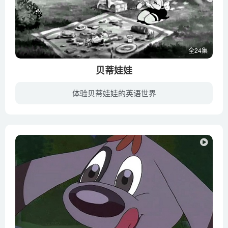
全24集
贝蒂娃娃
体验贝蒂娃娃的英语世界
贝蒂娃娃 (Betty Boop) 初期被创作为一只备有人身体的狗 (用于抗击在加州兴起的迪斯尼米老鼠卡通人物)，主要扮演当时片中小狗Bimbo之女朋友的角色，而出道不久贝蒂娃娃 (Betty Boop) 迅即人气急...