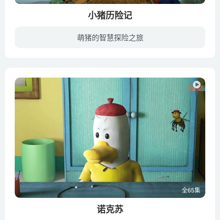
小猪历险记
萌猪的智慧探险之旅
《小猪历险记 Jakers The Adventures of Piggley Winks》是一部美国儿童动画片，节目于2003年在美国PBS Kids和Qubo以及英国CBeebies上播放。动画讲述了《小熊维尼 Winnie The Pooh》家族个头最...
全65集
诺克苏