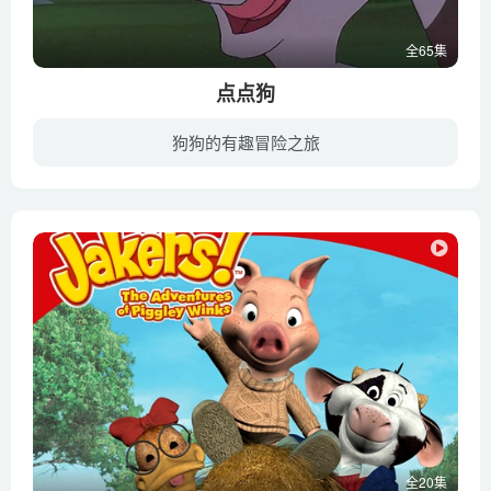
全65集
点点狗
狗狗的有趣冒险之旅
顽皮可爱的狗狗有着不平凡经历，对一切新事物感到好奇。它在农场里结识了各种动物朋友，有性格开朗的小跳蚤等等，狗母子多多和丁丁等。包旺财和他的小狗邋遢鬼诡计多端，为了赚钱不择手段。点点...
全20集