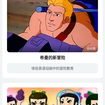
全65集
希曼的新冒险
体验英语动画中的冒险教育
这次希曼在宇宙与星球间开始了他的新冒险。希曼依靠他那把万能的宝剑并驾驶飞船，与队友同邪恶的“垃圾人”战斗，一次次的挫败了“垃圾人”的阴谋。相比《宇宙的巨人希曼》，《希曼的新冒险》更...