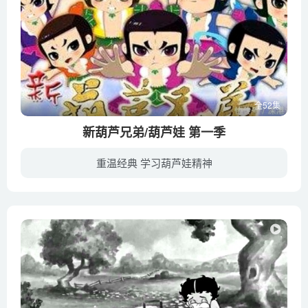
全52集
新葫芦兄弟/葫芦娃 第一季
重温经典 学习葫芦娃精神
上一场激烈的战斗已经结束了数千年，邪恶的金翅雕被封印在高塔之内永世不得翻身，为了重新获得自由，它复活了自己的爪牙蛇妖和蝎妖，又将葫芦山炸成七块，令葫芦兄弟们四散各地不能团聚。 之后...