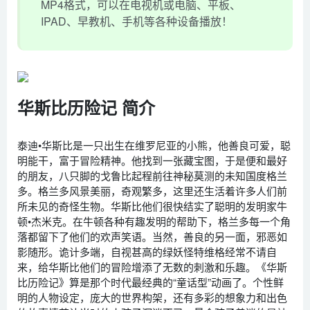
MP4格式，可以在电视机或电脑、平板、
IPAD、早教机、手机等各种设备播放！
华斯比历险记 简介
泰迪•华斯比是一只出生在维罗尼亚的小熊，他善良可爱，聪
明能干，富于冒险精神。他找到一张藏宝图，于是便和最好
的朋友，八只脚的戈鲁比起程前往神秘莫测的未知国度格兰
多。格兰多风景美丽，奇观繁多，这里还生活着许多人们前
所未见的奇怪生物。华斯比他们很快结实了聪明的发明家牛
顿•杰米克。在牛顿各种有趣发明的帮助下，格兰多每一个角
落都留下了他们的欢声笑语。当然，善良的另一面，邪恶如
影随形。诡计多端，自视甚高的绿妖怪特维格经常不请自
来，给华斯比他们的冒险增添了无数的刺激和乐趣。《华斯
比历险记》算是那个时代最经典的“童话型”动画了。个性鲜
明的人物设定，庞大的世界构架，还有多彩的想象力和出色