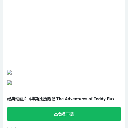
11 The Faded Fobs
12 The Medicine Wagon
13 Tweeg Gets the Tweezles
14 The Lemonade Stand
15 The Rainbow Mine
16 The Wooly What’s-It
17 Sign of a Friend
18 One More Spot
19 Elves and Woodsprites
20 Grundo Graduation
21 Double Grubby
22 King Nogburt’s Castle
经典动画片《华斯比历险记 The Adventures of Teddy Ruxpin》全65集 国语版 高清/MP4/11.40G 百度云网盘下载
23 The Day Teddy Met Grubby
24 Secret of the Illiops
免费下载
25 Through Tweeg’s Fingers