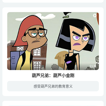
《城市小英雄 Heroes of the City》是一部瑞典制作的学龄前英语动画片，在制作方的Youtube官方频道播出。讲述关于一个小镇上的救援车辆的故事。通过警车Paulie和消防车Fiona在抓小偷、灭火灾等...
全6集
葫芦兄弟：葫芦小金刚
感受葫芦兄弟的教育意义
经过一番激烈的搏斗，葫芦七兄弟团结一心，终于把蛇精和蝎子精打败，七兄弟化作七色奇峰，将妖精镇压山下。葫芦兄弟和妖精的战争惊动了住在山中另一边的青蛇精。青蛇精是蛇精夫人的妹妹，她比姐...