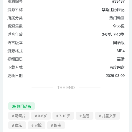
资源编号
#33437
26 Uncle Grubby
资源名称
华斯比历险记
27 The Crystal Book
所属分类
热门动画
28 Teddy and the Mudblups
资源集数
全65集
29 Win One for the Twipper
适合年龄
3-6岁, 7-10岁
30 Tweeg Joins M.A.V.O.
语言版本
国语版
31 The Mushroom Forest
资源格式
MP4
32 Anything in the Soup
视频画质
高清
33 Captured
下载方式
百度网盘
34 To the Rescue
更新日期
2026-03-09
35 Escape from M.A.V.O.
THE END
36 Leekee Lake
37 The Third Crystal
热门动画
38 Up for Air
# 动画片
# 3-6岁
# 7-10岁
# 益智
# 儿童文学
39 The Black Box
# 魔法
# 冒险
# 故事
40 The Hard to Find City