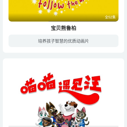
全52集
宝贝熊鲁柏
培养孩子智慧的优质动画片
《宝贝熊鲁柏》是英国动画儿童电视连续剧，改编自玛丽·托特尔的角色鲁珀特熊。该节目针对学龄前儿童，部分是定格动画，部分是计算机生成的图像。鲁珀特·熊（Rupert Bear）仍然穿着他标志性的...