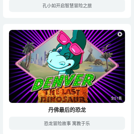
孔小如开启智慧冒险之旅
在中国古代的某小镇，住着一群淳朴善良的人。孔小如是镇上的一个孤儿,和小狗布丁相依为命。虽然很贫穷，但他坚强乐观，有强烈的正义感，镇上的百姓都喜欢他。镇上有一个贪婪、吝啬的财主—嗡爷...
全51集
丹佛最后的恐龙
恐龙冒险故事 寓教于乐
这个经过千万年沉睡的蛋裂开了，竟然爬出来一个憨憨的、充满好奇心的小恐龙，他们给他取名“丹佛”。调皮可爱的丹佛很快便赢得了孩子们的心，他给杰立米和朋友们展示了蛋壳的魔力，显现出6500万...