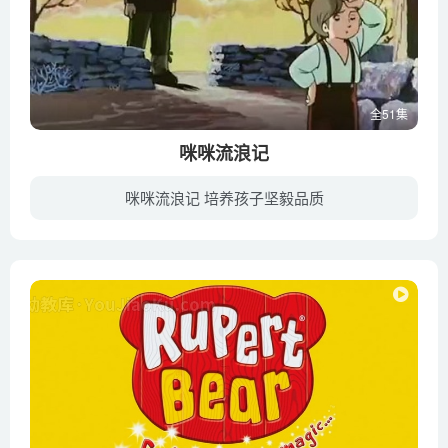
全51集
咪咪流浪记
咪咪流浪记 培养孩子坚毅品质
八岁的小男孩，雷米·巴布朗接受命运的安排一夕之间告别童年，带着身世之谜走上流浪艺人的酸甜苦辣之路。他们是塞纽尔·维塔利斯杂耍团，一支散播欢乐的队伍。习艺的卡尔罗·瓦尔萨尼是严师亦是...