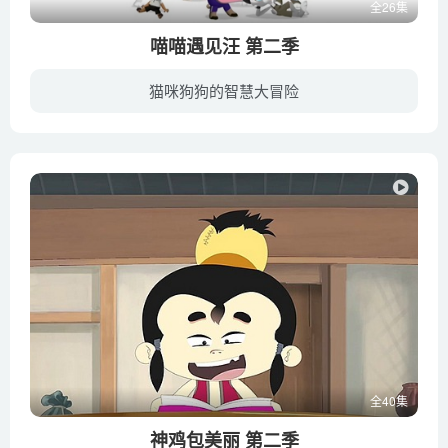
全26集
喵喵遇见汪 第二季
猫咪狗狗的智慧大冒险
小猫兄妹【花生和露露】及他们的朋友【小狗奔奔】、【小巴】、【阿福】【兔子发明家兔小迪】等共同生活在一个村庄，村庄里有公园，游乐场等设施。他们各自拥有自己独特鲜明的个性，生活中充斥着...
全40集
神鸡包美丽 第二季