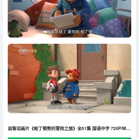
益智动画片《帕丁顿熊的冒险之旅》全51集 国语中字 720P/MP4/3.17G 百度云网盘下载