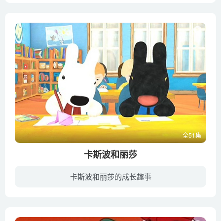
全51集
卡斯波和丽莎
卡斯波和丽莎的成长趣事
《卡斯波和丽莎》是一部由法国儿童绘本改编而成的同名动画，风格形式接近3D动画。戴着蓝色围巾的卡斯波，和戴着红色围巾的丽莎，是一对6岁的好朋友。看起来既像兔子又像小狗的他们，其实是两只...