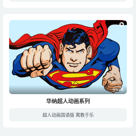
猪猪侠、超人强、波比、小呆呆、菲菲五人组成拼装特工队，他们环游世界、收集各国趣味杂闻、科普各国有趣风情、解决各种疑难问题。他们爱探险、爱提问、行动力强、永远保持着昂扬的斗志。在充满...
全51集
华纳超人动画系列
超人动画国语版 寓教于乐
《华纳超人动画系列 Fleischer Superman Cartoons》是美国华纳兄弟公司发行的超人动画DVD，是为华纳兄弟的子公司DC漫画的角色超人制作的动画系列。该系列包含从1941年第一部超人动画到至今为止...