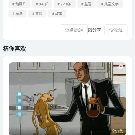
# 动画片
# 3-6岁
# 7-10岁
# 益智
# 儿童文学
# 魔法
# 冒险
# 故事
点赞
24
分享
收藏
猜你喜欢
全51集