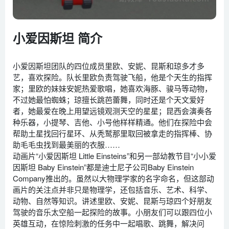
小爱因斯坦 简介
小爱因斯坦团队的四位成员里欧、安妮、昆斯和琼多才多
艺，喜欢探险。队长里欧负责驾驶飞船，他是个天生的指挥
家；里欧的妹妹安妮热爱歌唱，她喜欢海豚、骏马等动物，
不过她最怕蜘蛛；琼擅长跳芭蕾舞，同时还是个天文爱好
者，她最爱在晚上用望远镜观测天空的星星；昆西会演奏各
种乐器，小提琴、吉他、小号他样样精通。他们在探险中会
帮助土星找回行星环、从秃鹫那里取回被拿走的指挥棒、协
助毛毛虫找到最美丽的衣服……
动画片“小爱因斯坦 Little Einsteins”和另一部幼教节目“小小爱
因斯坦 Baby Einstein”都是迪士尼子公司Baby Einstein
Company推出的。虽然以大物理学家的名字命名，但这部动
画片的关注点并非只是物理学，还包括音乐、艺术、科学、
动物、自然等知识。讲述里欧、安妮、昆斯与琼四个好朋友
驾驶的音乐太空船一起探险的故事。小朋友们可以跟四位小
英雄互动，在惊险刺激的任务中一起唱歌、跳舞，解决问