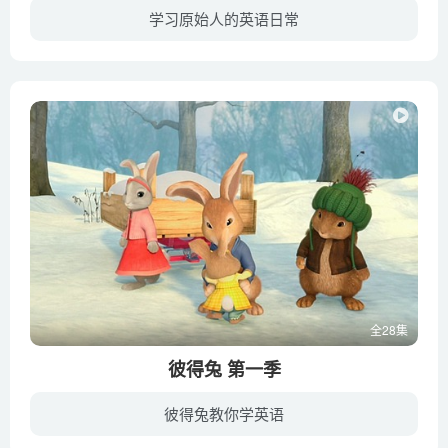
学习原始人的英语日常
原始人的生活是怎么样的？弗瑞德一家和他的朋友们告诉你，原始人的生活也同样精彩和有趣。开着石头做的汽车、读报纸、打石头做的高尔夫和保龄球，照相机、电话，现代物品一样不少，只是以另一种...
全28集
彼得兔 第一季
彼得兔教你学英语
《彼得兔》又译比得兔，以享誉世界百年的经典儿童文学—《比得兔的故事》等绘本故事为基础而创作，故事围绕3只小兔子——比得、本杰明，及原作中并未登场的新角色莉莉展开。《比得兔》系列动画...