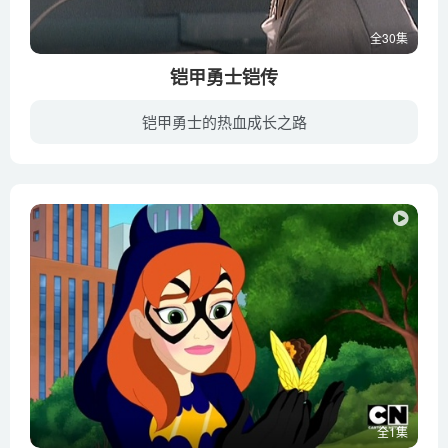
全30集
铠甲勇士铠传
铠甲勇士的热血成长之路
宇宙黑暗势力首领暗影大帝妄想夺取地球，派旗下55位含有外星基因的陨石作为先锋军来到地球，还与地球的生物结合异变成突变怪物——异能兽。正义力量代表为了协助人类抵抗黑暗势力的入侵，向地球...
全1集