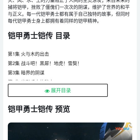
捕将铠甲，挫败了僵傀们一次次的阴谋，维护了世界的和平
与正义。每一代铠甲勇士都有属于自己独特的故事，但同时
每代铠甲勇士身上都拥有着同样的铠甲精神。
铠甲勇士铠传 目录
第1集 火与木的出击
第2集 战斗吧！黑犀！地虎！雪獒！
第3集 暗界的阴谋
第4集 光影后人的秘密
展开目录
第5集 西钊的背叛
第6集 争夺炎龙铠甲
铠甲勇士铠传 预览
第7集 光之帝皇铠甲
第8集 巴豆的邪恶欲望
第9集 决战上古魔兽
第10集 火之刑天铠甲