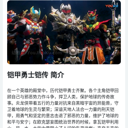
铠甲勇士铠传 简介
在一个英雄的殿堂中，历代铠甲勇士齐聚。各个主角铠甲回
顾自己与邪恶势力作斗争，捍卫人类，保护地球的传奇故
事。炎龙侠带着五行的力量对抗来自黑暗宇宙的异能兽，守
卫着地球的生灵与繁荣；深谙天地人法合一力量的刑天铠
甲，用勇气和坚定的意志击退了邪恶的力量，维护了地球的
和平与安宁；在欧克瑟妄图统治世界的时候，拿瓦铠甲利用
火、风、水、土的力量阻止了人间的生灵涂炭；来自未来的