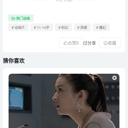
热门动画
# 动画片
# 11-14岁
# 科幻
# 英雄
# 魔幻
点赞
9
分享
收藏
猜你喜欢