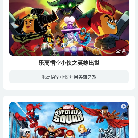
全1集
乐高悟空小侠之英雄出世
乐高悟空小侠开启英雄之旅
家喻户晓的神话人物孙悟空将会在这一部动画系列剧中化身为“齐小天”，一个着迷于《西游记》古老传说的少年，他梦想着能成为和孙悟空一样伟大的神话英雄。一个偶然的机会，他在山顶发现了金箍棒...