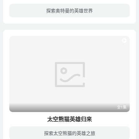
探索奥特曼的英雄世界
《帕瓦特·奥特曼》，又名《Ultraman: The Ultimate Hero》，是日本圆谷株式会社在1993年把版权卖给美国而制作的空想特摄系列的电视系列片《奥特曼》中的一部，体现出了'奥特曼是属于世界市场'...
全1集
太空熊猫英雄归来
探索太空熊猫的英雄之旅