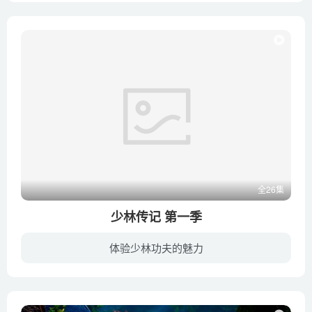
全26集
少林传记 第一季
体验少林功夫的魅力
《少林传记 Xiaolin Chronicles》是一部有关少林寺题材的动作喜剧动画片，由美国和法国联合制作，2013年到2015年期间在迪斯尼XD频道播出。作为美国华纳的作品“决战少林 Xiaolin Showdown”的续...