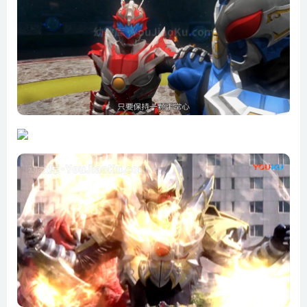
第11集 疾如风，不动如山
第12集 保护地球能晶
第13集 库拉现身
第14集 庚伮金刚杵
第15集 决战修罗铠甲
第16集 出击！焰之拿瓦
第17集 海啸、飓风、绝峭的力量
第18集 欧克瑟之王
第19集 青山之感染
第20集 绝望的柯胜
第21集 决战！欧克瑟
第22集 雷霆雅塔莱斯
第23集 消灭暴俎虫皇
第24集 捕将升级！帝狮将卡魄
第25集 皇蜂、天蝠、王鲨之降临