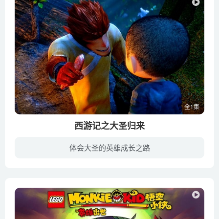
全1集
西游记之大圣归来
体会大圣的英雄成长之路
五百年前，由石猴变化而成的齐天大圣孙悟空大闹天宫，最终被如来佛祖镇在了五行山下。此去经年，长安城内突然遭到山妖洗劫，童男童女哭声连连，命悬一线。危机时刻，自幼被行脚僧法明（吴文伦 ...