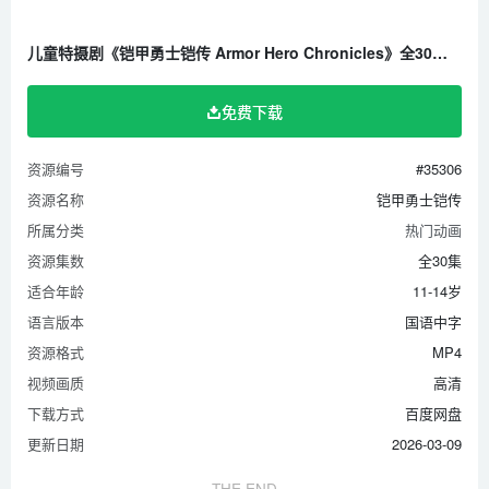
第26集 消灭机人
儿童特摄剧《铠甲勇士铠传 Armor Hero Chronicles》全30集 国语中字 高清/MP4/5.67G 百度云网盘下载
第27集 神秘的芯片
第28集 志凯的秘密
免费下载
第29集 来自未来的铠甲
第30集 决胜！阎神之战！
资源编号
#35306
资源名称
铠甲勇士铠传
所属分类
热门动画
资源集数
全30集
适合年龄
11-14岁
语言版本
国语中字
资源格式
MP4
视频画质
高清
下载方式
百度网盘
更新日期
2026-03-09
THE END