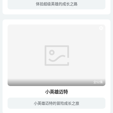
体验超级英雄的成长之路
当超女第一次加入超级英雄的学校，她学会了成为更好的英雄，并找到新的朋友。
全52集
小英雄迈特
小英雄迈特的冒险成长之旅
故事从13岁美国小孩麦特发现了一个秘密的第三空间“多元宇宙“开始展开，他必须从一个普通学生变身为英雄麦特，和两个好朋友Roxie and Gomez, 一同与来自电影里的超级坏蛋像黑武士等交战，斗智...