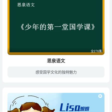
全276集
思泉语文
感受国学文化的独特魅力
LELE课堂出品的古诗动画教学,适合小朋友观看,大人观看也不枯燥,把诗词的背景,诗词里面的元素如风景、人物等用诙谐幽默的语音与动画介绍讲解,一点也不枯燥,老少皆宜。 LELE课堂语文联合著名教师...