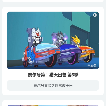
王大伟教授生存模拟训练营专门培养小朋友安全意识，训练他们在各种危险面前自救和互救技能的学校，深受家长和孩子们欢迎。乐乐熊、杜亮和茜茜是生存模拟训练营的学生。王大伟教授要选三个队员把...
全30集
赛尔号第：猎天困兽 第5季
赛尔号冒险之旅寓教于乐
《赛尔号第5季：猎天困兽》是赛尔号系列动画片的第五季，剧情与赛尔号之战神风云决接档。动画讲述了解决帕罗狄亚以及哈莫雷特的杀父之仇，战神联盟的全新集结加入新角色缪斯，星灵王守护恶魔星...