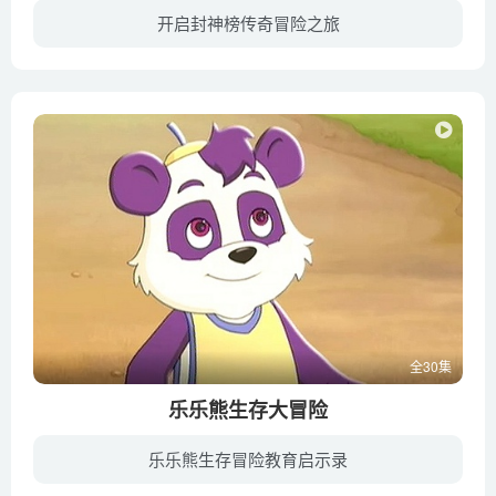
开启封神榜传奇冒险之旅
故事发生在商朝末年，是时妖孽横行、纣王荒淫无道、残害忠良，人 民怨声载道，正是风雨欲来，暗潮涌动。，当廷直谏触怒了纣王，被囚禁在朝歌，幸为奇士姜子牙所救。大难不死的姬昌拜子牙为相，...
全30集
乐乐熊生存大冒险
乐乐熊生存冒险教育启示录