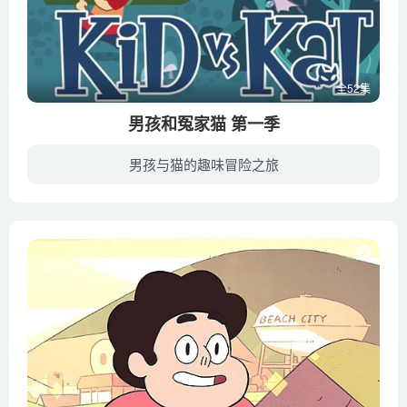
全52集
男孩和冤家猫 第一季
男孩与猫的趣味冒险之旅
《男孩和冤家猫 Kid vs Kat》是一部加拿大儿童电视动画，于2008年播出。10岁库普有個娇生惯养的妹妹米莉。有一天，米莉突然带回一只神秘的流浪猫“猫先生”。库普原本安稳的生活被猫先生搞得天...