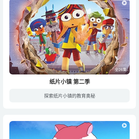
全26集
纸片小镇 第二季
探索纸片小镇的教育奥秘
玛蒂达在暑假重新回到了纸片小镇，这次她的朋友也知道了她的神奇魔力。他们将和玛蒂达一起，揭开纸片小镇隐藏的秘密，并对抗来自那里的昔日统治者–瓦楞船长，穿越平行世界，寻找失落神器，拯救...