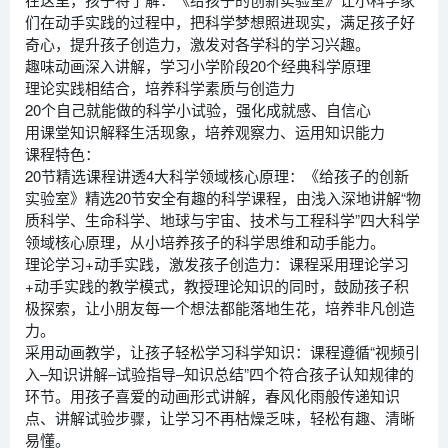
们在动手实践的过程中，把科学梦想照进现实，满足孩子好
奇心，提升孩子创造力，激发对各学科的学习兴趣。
趣味动画深入讲解，学习小学阶段20个经典科学原理
理论实践相结合，培养科学素质与创造力
20个自己就能做的科学小试验，强化成就感、自信心
用课堂知识解释生活现象，培养观察力、运用知识能力
课程特色：
20节精选课程讲透4大科学领域核心原理：《给孩子的创新
实验室》精选20节安全有趣的科学课程，由浅入深地讲解“物
质科学、生命科学、地球与宇宙、技术与工程科学”四大科学
领域核心原理，从小培养孩子的科学思维和动手能力。
理论学习+动手实践，激发孩子创造力：课程采用理论学习
+动手实践的教学模式，教授理论知识的同时，鼓励孩子积
极探索，让小朋友每一个想法都能落地生花，培养非凡创造
力。
采用动画教学，让孩子轻松学习科学知识：课程遵循“视频引
入–知识讲解–试验指导–知识总结”四个符合孩子认知规律的
环节。用孩子喜爱的动画形式讲解，春风化雨般传递知识
点、讲解试验步骤，让学习不再枯燥乏味，轻松有趣、清晰
易懂。