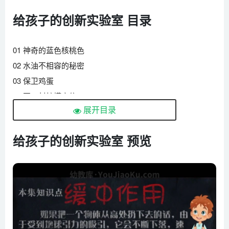
给孩子的创新实验室 目录
01 神奇的蓝色核桃色
02 水油不相容的秘密
03 保卫鸡蛋
04 写一封柠檬密信
展开目录
05 无处不在的摩擦力
06 不倒翁的秘密
给孩子的创新实验室 预览
07 有趣的大气压
08 会变色的酸碱
09 什么热胀冷缩
10 有趣的灭火现象
11 导体与绝缘
12 什么是电路