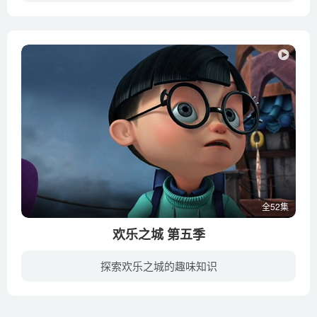
《欢乐之城 Happy City》第三季延续了欢乐之城的故事发展，欢欢和乐乐他们联合了欢乐宝宝们的力量，是的换了力量空前的强大了起来。可是换了之城却莫名的变了摸样，大家都米或者发生了什么事情...
全52集
欢乐之城 第五季
探索欢乐之城的趣味知识
骄傲自满的欢欢，天真莽撞的乐乐，贪吃懒惰的豆豆，三个未明事理的孩子成为了欢乐之城最后的希望。在这趟充满艰辛的旅程中，他们克服自身的缺点，学习技能，在变成废墟的欢乐之城中寻找能拯救一...