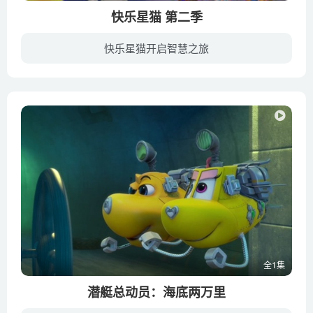
第65集 蛋糕复仇记
快乐星猫 第二季
第66集 期末小红花
第67集 爸爸好威风
快乐星猫开启智慧之旅
第68集 动物扭蛋机
时间倒退回星猫一行人去机械国之前，他们已经找到了白羊座星球战士卷毛，搭火车前往机械国，又找到水瓶座星球战士怪卡。黑魔王不甘示弱，使出分身，大肆破坏天神星，星猫一行人也遭到重创。在关...
第69集 你一定要回来啊，灰太狼！（上）
第70集 你一定要回来啊，灰太狼！（下）
第71集 快乐的水源（上）
第72集 快乐的水源（下）
第73集 借花献狼
第74集 找妈妈
第75集 和平的一天
第76集 老海龟的心愿
第77集 一起来健忘
全1集
第78集 争当女主角
潜艇总动员：海底两万里
第79集 旋风陀螺