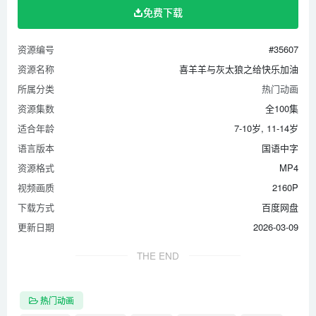
第35集 真假小灰灰（下
免费下载
第36集 历史课上的奇遇
第37集 求你吃掉我吧
资源编号
#35607
第38集 盗羊空间
资源名称
喜羊羊与灰太狼之给快乐加油
第39集 羊羊马拉松
所属分类
热门动画
第40集 勇敢者的游戏
资源集数
全100集
第41集 宝石的诱惑
适合年龄
7-10岁, 11-14岁
语言版本
国语中字
第42集 拯救小灰灰
资源格式
MP4
第43集 儿子，你不是羊
视频画质
2160P
第44集 羊羊体检记
下载方式
百度网盘
第45集 谁动了我的米果
更新日期
2026-03-09
第46集 谁不想长大
第47集 最爱的香味
THE END
第48集 有狼出没
第49集 家教对决
热门动画