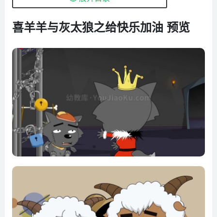
第06集 好朋友
喜羊羊与灰太狼之给快乐加油 预览
第07集 负荆请罪
第08集 大闹天宫
第09集 请客容易送客难
第10集 告别狼堡
第11集 有苦难言
第12集 我病了，我没病！
第13集 会发光的玫瑰花
第14集 最勤快的羊
第15集 挽救灰太狼
第16集 无敌笑笑粉
第17集 争锋苹果树一
第18集 争锋苹果树二
第19集 失去苹果树