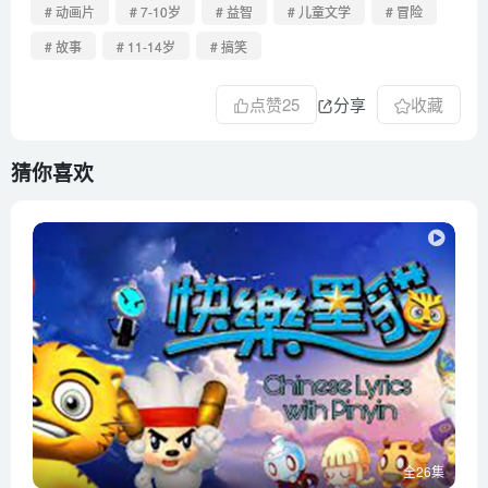
第50集 考前父袭
# 动画片
# 7-10岁
# 益智
# 儿童文学
# 冒险
第51集 绝世好狼（上）
# 故事
# 11-14岁
# 搞笑
第52集 绝世好狼（下）
第53集 都是好朋友
点赞
25
分享
收藏
第54集 考试帽
第55集 大肥羊我会回来的
猜你喜欢
第56集 疯狂歌迷会
第57集 西瓜成熟季节
第58集 刀羊的求助1
第59集 刀羊的求助2
第60集 刀羊的求助3
第61集 规律公鸡
第62集 听话印章
第63集 灯笼点点
第64集 双羊争美
全26集