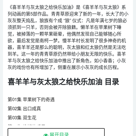
《喜羊羊与灰太狼之给快乐加油》是《喜羊羊与灰太狼》系
列动画的第5部作品。青青草原迎来了新的一年，长大了的小
灰灰整天捣乱，狼族有个成 “狼” 仪式：凡是年满七岁的狼必
须抓到一只羊，否则会被开除狼籍。懒羊羊在苹果树下睡
觉，被掉落的一颗苹果砸晕，他偶然发现自己能够随心所
欲，最后发觉是南柯一梦。慢羊羊村长发明了很多神奇的机
器，喜羊羊还是那么的聪明，灰太狼和红太狼仍然是无法吃
到羊。这一年的青青草原仍然带给小朋友无限的快乐。喜羊
羊与灰太狼之给快乐加油中推出了新角色，如小香香；小灰
灰的戏份也有所增加了，侧重在展示小灰灰的成长历程。
喜羊羊与灰太狼之给快乐加油 目录
第01集 苹果树下的奇遇
第02集 出口成真
第03集 双生花
第04集 偷懒的后果
展开目录
第05集 助人为乐