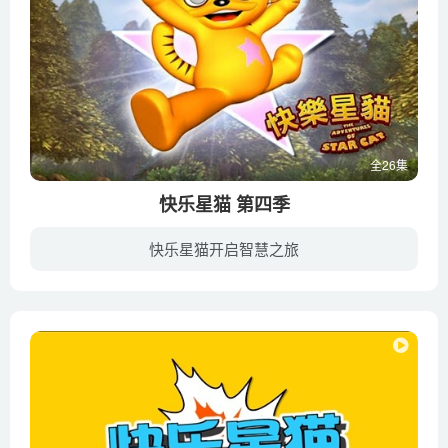
全26集
快乐星猫 第四季
快乐星猫开启智慧之旅
星猫在大力猫请来的前辈们那里获得了无数的知识。前辈们期待他能运用这些知识保护自己，打败破坏宇宙和平的坏蛋。阿威发射的黑洞导弹把大坏蛋打成了碎片，巨大的黑洞出现于宇宙中。破损的运输飞...