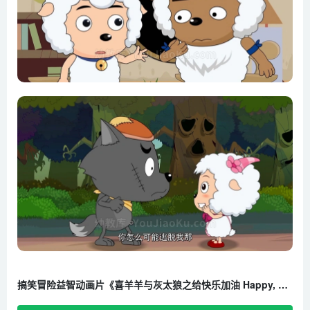
第20集 灰太狼的幸福生活
第21集 没有嘴巴的灰太狼
第22集 慢羊羊大显神威
第23集 魔镜魔镜我爱你
第24集 吃羊手册
第25集 水果大战灰太狼
第26集 成狼礼
第27集 妈妈的好朋友
第28集 儿子被开除了
第29集 羊村入学记
第30集 入学危机
第31集 安检机
第32集 联谊会
第33集 一日小老师
搞笑冒险益智动画片《喜羊羊与灰太狼之给快乐加油 Happy, Happy, Bang! Bang!》全100集 国语中字 1080P/MP4/12.6G 百度云网盘下载
第34集 真假小灰灰（上）