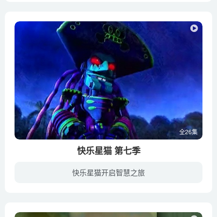
第95集 我知道你的秘密
第96集 熊猫大侠
第97集 眼见不为实
第98集 追风勇士
第99集 捉羊矛与防狼盾
第100集 小飞羊与大飞狼
全26集
快乐星猫 第七季
快乐星猫开启智慧之旅
薇薇与他的家人们在城堡内款待众人开起庆功宴，但欢乐的时光总是短暂，得到了黑魔王的指点，魔化海盗团又带着怪物大军在夜晚袭来。卷毛与怪卡奋力抵挡外在怪物群一波波的攻击，一部分的怪物由地...