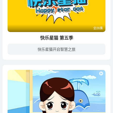
全26集
快乐星猫 第五季
快乐星猫开启智慧之旅
天神星的危机尚未解除，新的威胁却又紧接而来……大天神众人被龙牙兵层层包围之际，在魔化器的催生之下，恶狗将军降世了！靠着恶狗将军压倒性的黑暗力量，不但天神星众人都被邪恶势力给制服，更...