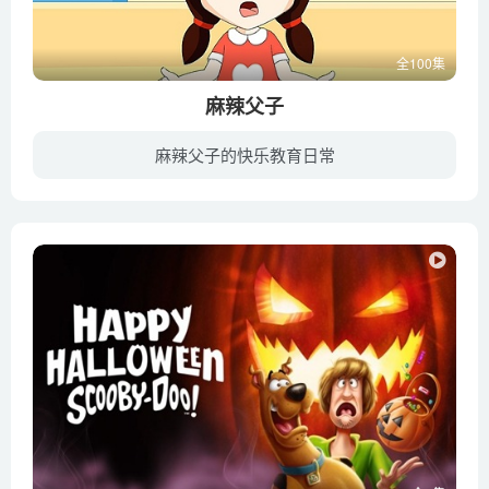
全100集
麻辣父子
麻辣父子的快乐教育日常
该片讲述了出生于二十世纪70年代末的爸爸皮大伟和6岁的儿子皮豆豆之间的趣事。刚满6岁的皮豆豆感觉自己是个小男子汉了，面对父亲的教育常常有些小小叛逆，父亲皮大伟感觉对儿子关心不够，开始了...