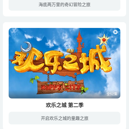
第80集 灰太狼请客
海底两万里的奇幻冒险之旅
第81集 自助垃圾桶
世界各地接连出现神秘海怪毁坏商船事件，引发恐慌，传言海洋面临 灾难。潜艇阿力决定集结伙伴追踪“海怪”，却发现“海怪”是 一 艘 以 “环保”为借口来开展邪恶计划的科技潜艇。为了解开这些 ...
第82集 我也要得奖
第83集 神奇运动鞋
第84集 爱吃的意义
第85集 花羊羊音乐盒
第86集 汤圆情谊
第87集 聪明果
第88集 不是厄运胸针
第89集 狼堡大夺帽
第90集 轻飘飘相机
全52集
第91集 奇幻头饰1
欢乐之城 第二季
第92集 奇幻头饰2
第93集 奇幻头饰3
开启欢乐之城的童趣之旅
第94集 守信石
欢乐宝宝们在小岛上找到了神龙洞穴，却被神龙打伤，豆豆竟被神龙吞到了肚子里，而欢欢和乐乐得到了神秘人的救助。在神秘人的指引下，欢欢升级了装备，乐乐学会了火系技能，他们再战神龙，救出了...