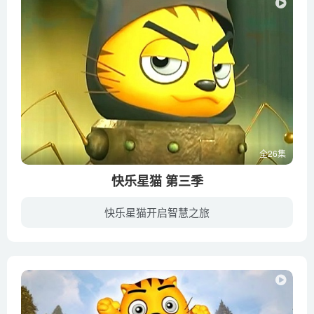
全26集
快乐星猫 第三季
快乐星猫开启智慧之旅
黑魔王用魔力将在天神星掉落的牙齿，变成龙牙兵到处作乱。能力进化的卷毛去攻击龙牙兵，却越打越多，正当不知所措的时候，薇薇散发出强烈的净化之光将龙牙兵一举消灭。但是因为黑魔王的牙齿被狗...