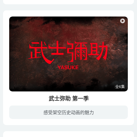
《阿鸡冒险日记在这里 Archibald's Next Big Thing Is Here!》是梦工厂2021年推出的新作，是阿鸡冒险日记的续集，动画讲述了阿奇博尔德-斯特拉特的冒险经历，他是一只即兴创作的鸡，但总能找到...
全6集
武士弥助 第一季
感受架空历史动画的魅力
《武士弥助》是一部架空历史时代动画剧，根据16世纪织田信长时代的历史故事改编，博斯曼饰演日本唯一有记载的一名非洲武士，弥助是他的日本名字。据历史记载，弥助1556年出生于莫桑比克，卒年不...