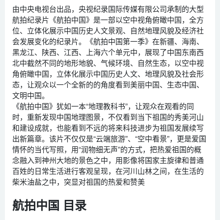
由中央电视台出品，央视纪录国际传媒有限公司承制的大型
航拍纪录片《航拍中国》是一部以空中视角俯瞰中国，全方
位、立体化展示中国历史人文景观、自然地理风貌及经济社
会发展变化的纪录片。《航拍中国第一季》在新疆、海南、
黑龙江、陕西、江西、上海六个单元中，展现了中国东南西
北中截然不同的地形地貌、气候环境、自然生态，以空中视
角俯瞰中国，立体化展示中国历史人文、地理风貌及社会形
态，让观众以一个全新的的角度看到美丽中国、生态中国、
文明中国。
《航拍中国》犹如一本“地理教科书”，让观众在观看的同
时，重新发现中国地理图景，不仅看到当下祖国的秀美河山
和建设成就，也能看到不远的将来科技进步为祖国发展续写
出新篇章。该片不仅仅是“云端旅游”、“空中看景”，更是爱国
情怀的当代写照，用“润物细无声”的方式，把热爱祖国的概
念融入到神州大地的景色之中，用影像将国家主旋律和普通
百姓的日常生活进行客观呈现，在河川山林之间，在生活的
柴米油盐之中，突显对祖国的热爱和赞美
航拍中国 目录