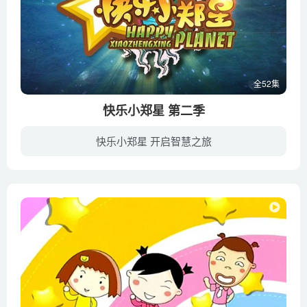
全52集
快乐小郑星 第二季
快乐小郑星 开启智慧之旅
《快乐小郑星》以团结友爱，保卫家园为主题的幽默幻想系列单元剧。故事充分利用当今流行时尚元素与经典的对抗模式结合，继续围绕黑暗使者一心抢夺原力石，谋取镇长之位，满足自己私欲为矛盾点。