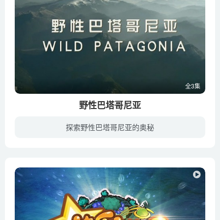
全3集
野性巴塔哥尼亚
探索野性巴塔哥尼亚的奥秘
巴塔哥尼亚是南美洲最南端的一处神秘而难以捉摸的地方，范围从智利延伸到阿根廷，由奇异的地貌、巨大的山岭和风吹的平原所构成。影片把这片不为人所知的地区和其令人惊叹的野生动物展现在了荧屏...