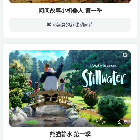
问问故事小机器人 第一季
学习英语的趣味动画片
《Ask the StoryBots 问问故事小机器人》是Netflix出品的学龄前STEM动画片，迄今为止已经播出了3季。2019年2月3日，第46届美国动画安妮奖获奖名单揭晓，《Ask the StoryBots》拿下最佳电视动画/...
全6集
熊猫静水 第一季