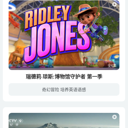
全6集
瑞德莉·琼斯:博物馆守护者 第一季
奇幻冒险 培养英语语感
《瑞德莉·琼斯:博物馆守护者 Ridley Jones》是2021年7月在NETFLIX播出的全新动画剧集。这部充满动作与冒险的学龄前影集以六岁的蕾利·琼斯（Ridley Jones）为主角，她与妈妈和外婆以博物馆为家...