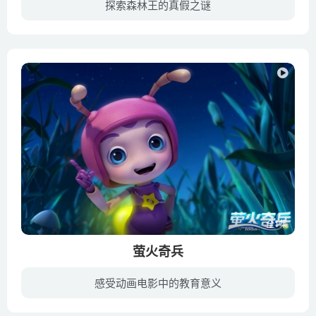
探索森林王的真假之谜
真假森林王讲述的是狐狸福斯受到家族成员的嘲笑，儿子小福希望做一个真正的英雄，误入了沼泽区。被象龟拖拖抓走。福斯为了救小福，努力成为森林之王，可是在这途中，却发现象龟拖拖的阴谋。象龟...
全1集
萤火奇兵
感受动画电影中的教育意义
萤火虫灯灯拥有着发光的超能力 ，是微观世界中最耀眼的明星。当灯灯陶醉在被捧为偶像的时候，一个昆虫大小的外星人从天而降，高超的科技让灯灯黯然失色。为了寻找世上最亮的光明，灯灯被独叫兽...