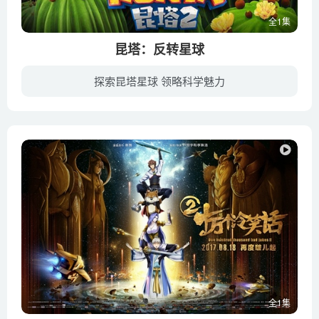
全1集
昆塔：反转星球
探索昆塔星球 领略科学魅力
贪婪的人类发现开普勒星后，疯狂开采该星的能源生物——卡拉萝，使得开普勒星寸草不生、荒芜黯淡。菠菜为了找寻最后一株卡拉萝，与小伙伴奶泡泡、嘎嘎意外卷入了一场惊天大阴谋。在这个过程中，...
全1集