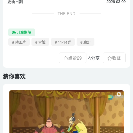
更新日期
2026-03-09
THE END
儿童影院
# 动画片
# 冒险
# 11-14岁
# 魔幻
点赞
29
分享
收藏
猜你喜欢