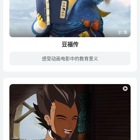
全1集
豆福传
感受动画电影中的教育意义
西汉武帝年间，淮南王刘安崇尚仙法，广集豆类练取仙丹，仙丹未炼成，豆子却幻化为人形有了生命，成为了“豆族”。 主人公豆福和刘安一样痴迷于仙术，但是苦修多年也未能得道成仙。青梅竹马的豆...