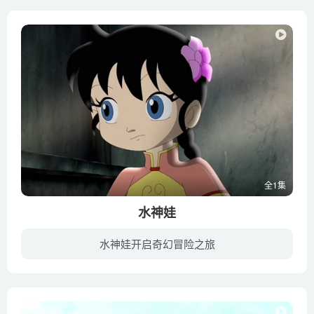
全1集
水神娃
水神娃开启奇幻冒险之旅
水神娘娘守护着运河，但苦海龙王对她手中的宝图觊觎已久，终于有一天苦海龙王和水神娘娘对阵，这是恰逢水神娘娘的孩子出生，她只好牺牲了自己把孩子水宝藏在了贝壳里。水宝被一个好心的单身汉收...