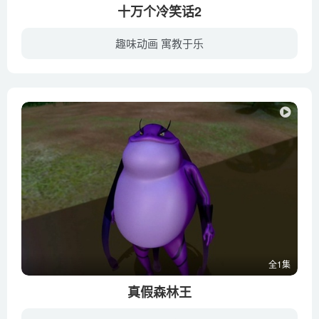
十万个冷笑话2
趣味动画 寓教于乐
拥有着强大力量的创世神杖被四大神之一的埃及神拉盗走。为了令宇宙免于被毁灭的悲惨命运，希腊神宙斯派出了自己的女儿雅典娜追踪神杖的下落。
全1集
真假森林王