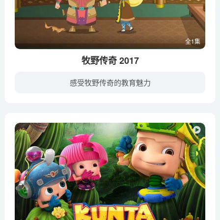
全1集
牧野传奇 2017
感受牧野传奇的教育魅力
商朝末年，纣王无道，天灾人祸接踵而来，妖魔为害人间，九尾狐为了得到传说中的龙吟宝剑，在西岐边境的龙吟小镇掀起了腥风血雨。西岐之主西伯侯姬昌的二公子姬发为民除害，得到龙吟宝剑，斩断了...