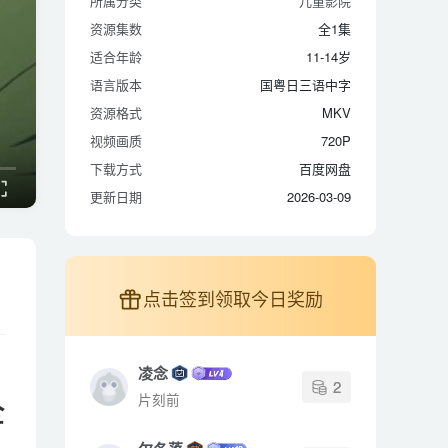
所属分类
儿童影院
资源集数
全1集
资源集数
全1集
适合年龄
11-14岁
适合年龄
11-14岁
语言版本
国粤日三语中字
语言版本
国粤日三语中字
资源格式
MKV
资源格式
MKV
视频画质
720P
视频画质
720P
下载方式
百度网盘
下载方式
百度网盘
更新日期
2026-03-09
更新日期
2026-03-09
点击签到领取今日奖励
凌念
2
片刻前
全