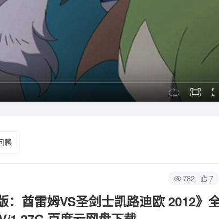
问题
782
7
：酋雷姆VS圣剑士凯路迪欧 2012》
V/1.27G 百度云网盘下载