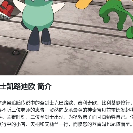
士凯路迪欧 简介
尔迪奥追随传说中的圣剑士克巴路欧、泰利奇欧、比利基恩修行
奥不听三位老师的忠告，贸然向龙系最强的神奇宝贝酋雷姆发起
手。关键时刻，三位圣剑士出现，为拯救弟子而甘愿牺牲自己。
旅行中的小智、天桐和艾莉丝一行，而愤怒的酋雷姆也尾随而至