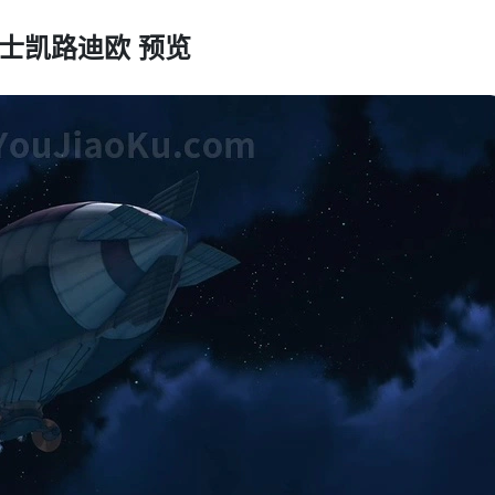
士凯路迪欧 预览