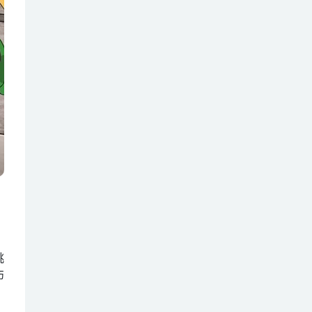
，
挑
伤
。