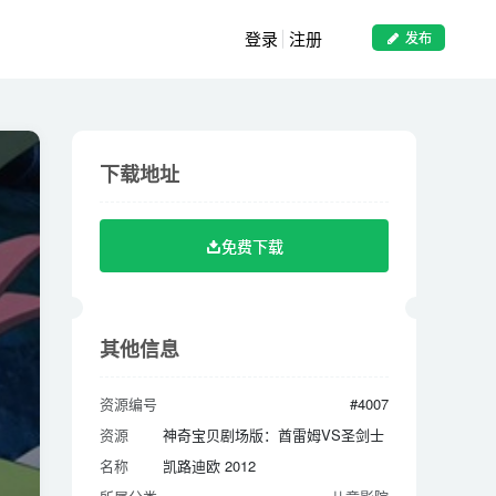
登录
注册
发布
下载地址
下载地址
免费下载
免费下载
其他信息
其他信息
资源编号
#4007
资源编号
#4007
资源
神奇宝贝剧场版：酋雷姆VS圣剑士
资源
神奇宝贝剧场版：酋雷姆VS圣剑士
名称
凯路迪欧 2012
名称
凯路迪欧 2012
所属分类
儿童影院