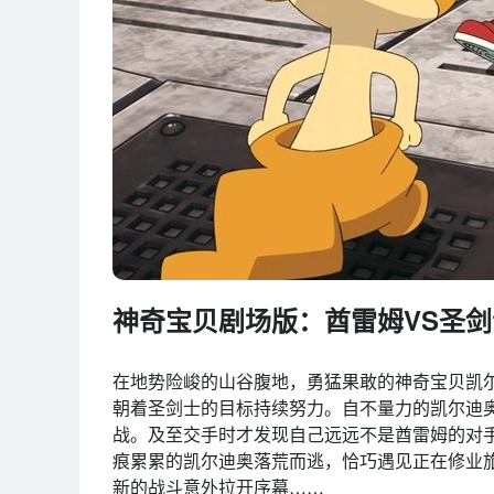
神奇宝贝剧场版：酋雷姆VS圣剑
在地势险峻的山谷腹地，勇猛果敢的神奇宝贝凯
朝着圣剑士的目标持续努力。自不量力的凯尔迪
战。及至交手时才发现自己远远不是酋雷姆的对
痕累累的凯尔迪奥落荒而逃，恰巧遇见正在修业
新的战斗意外拉开序幕……