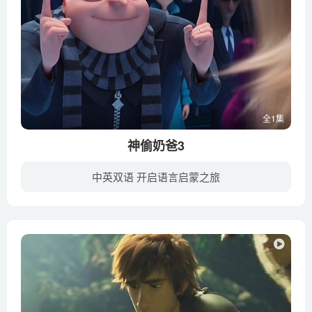
全1集
神偷奶爸3
中英双语 开启语言启蒙之旅
《神偷奶爸3》将延续前两部的温馨、搞笑风格，聚焦格鲁和露西的婚后生活，继续讲述格鲁和三个女儿的爆笑故事。“恶棍”奶爸格鲁将会如何对付大反派巴萨扎·布莱德，调皮可爱的小黄人们又会如何...