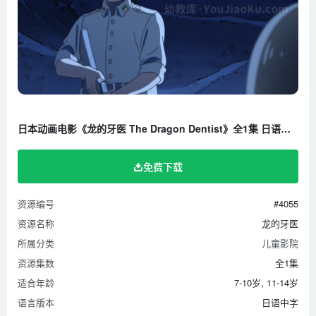
日本动画电影《龙的牙医 The Dragon Dentist》全1集 日语中字 720P/MP4/1.95G 百度云网盘下载
免费下载
资源编号
#4055
资源名称
龙的牙医
所属分类
儿童影院
资源集数
全1集
适合年龄
7-10岁, 11-14岁
语言版本
日语中字