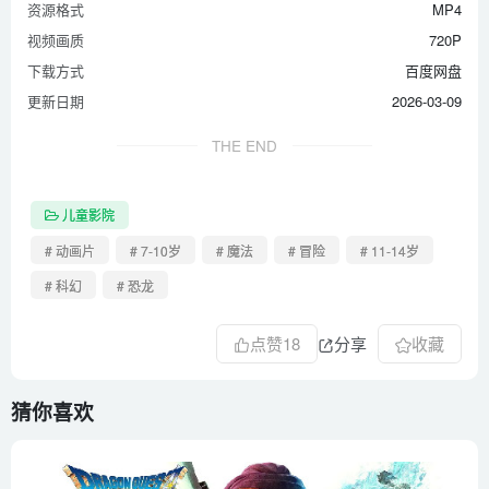
资源格式
MP4
视频画质
720P
下载方式
百度网盘
更新日期
2026-03-09
THE END
儿童影院
# 动画片
# 7-10岁
# 魔法
# 冒险
# 11-14岁
# 科幻
# 恐龙
点赞
18
分享
收藏
猜你喜欢