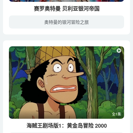
赛罗奥特曼 贝利亚银河帝国
奥特曼的银河冒险之旅
《赛罗奥特曼THE MOVIE超决战！贝利亚银河帝国》2010年12月23日在日本上映，是由アベユーイチ导演的科幻动作电影，该片为奥特曼系列诞生45周年的纪念作品。该片讲述了贝利亚·奥特曼进化成为凯...
全1集
海贼王剧场版1：黄金岛冒险 2000