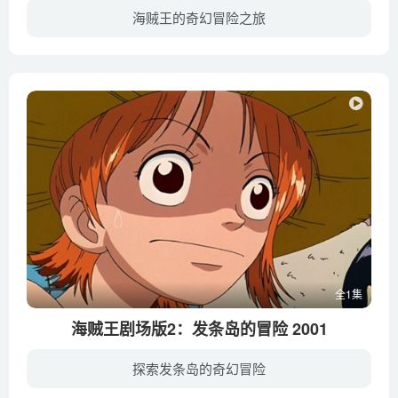
海贼王的奇幻冒险之旅
在遥远的东海海域，曾经有一位人称黄金大海贼的海盗名叫邬南。他从来不欺凌百姓，只与其他邪恶的海贼拼杀，并由此聚敛了堆积如山占世界总量三分之一的黄金，他的财富可以将夜晚照得亮如白昼。邬...
全1集
海贼王剧场版2：发条岛的冒险 2001
探索发条岛的奇幻冒险