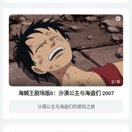
在一个阳光明媚的日子里，草帽海贼团的伙伴们正在某个海滩悠闲度假。然而泊在岸边黄金梅利号就在他们鼻子底下被人偷走。一个礼拜后，他们仍旧灰溜溜地在海上漂泊。正在为难之时，路修等人遇见小...
全1集
海贼王剧场版8：沙漠公主与海盗们 2007
沙漠公主与海盗们的冒险之旅
沙漠之国阿拉巴斯坦，虽然当地气候恶劣，但是国王寇布拉爱民如子，为了将国家建设成美丽的绿洲始终和百姓不懈努力。然而就在两年前，奇怪的现象离间了国王和百姓的关系。因为容易引起纷争，世界...