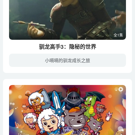
全1集
驯龙高手3：隐秘的世界
小嗝嗝的驯龙成长之旅
《驯龙高手3：隐秘的世界》是由梦工厂动画制作的儿童奇幻动画电影，是“驯龙高手”系列影片的第三部，影片讲述了统领伯克岛的酋长嗝嗝，与阿丝翠德共同打造了一个奇妙而热闹的飞龙乌托邦。一只...