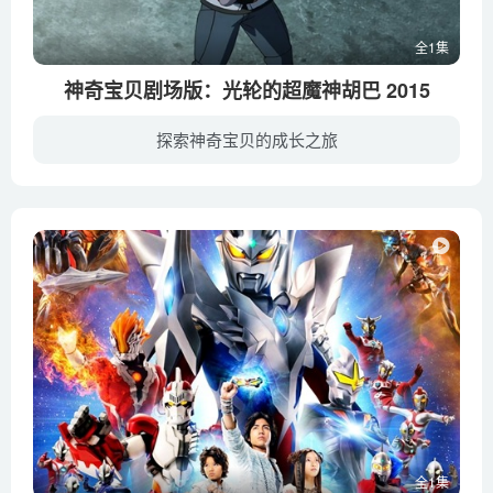
全1集
神奇宝贝剧场版：光轮的超魔神胡巴 2015
探索神奇宝贝的成长之旅
小智带着皮卡丘，和同伴们继续前行在冒险的旅途之中。路上，一行人遇见了带着神奇宝贝胡巴的少女麦亚丽。胡巴能够制造出神奇的时空圆环，带领大家在不同的地点来回穿梭。地处沙漠腹地的城市迪赛...
全1集