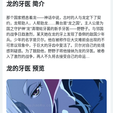
龙的牙医 简介
那个国家栖息着龙——神话中说，古时的人与龙定下了契
约，龙帮助人，人帮助龙……舞台是“龙之国”。主人公是为
国之守护神“龙”清理蛀牙菌的新手牙医——野野子。与邻国
的战争日趋激烈，某天她在龙的牙上发现了昏倒的敌国少年
兵。少年的名字是贝尔。他在被称作巨大灾难前会出现的不
可思议现象中，于巨大的牙齿中复活了。贝尔对自己的处境
感到疑惑。为了鼓励他，野野子将他接纳为龙的牙医。被卷
入了激烈的战争，两人不久将去接受自己的命运…
龙的牙医 预览