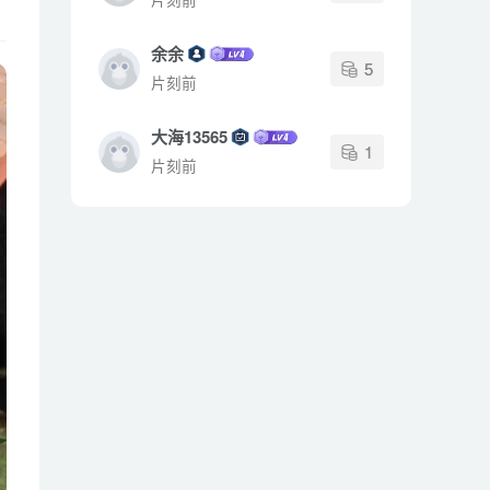
余余
5
片刻前
大海13565
1
片刻前