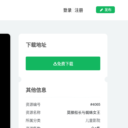
登录
注册
发布
下载地址
下载地址
免费下载
免费下载
其他信息
其他信息
资源编号
#4065
资源编号
#4065
资源名称
莫滕船长与蜘蛛女王
资源名称
莫滕船长与蜘蛛女王
所属分类
儿童影院
所属分类
儿童影院
资源集数
全1集