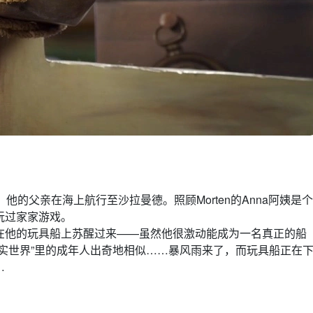
。他的父亲在海上航行至沙拉曼德。照顾Morten的Anna阿姨是个
起玩过家家游戏。
在他的玩具船上苏醒过来——虽然他很激动能成为一名真正的船
“真实世界”里的成年人出奇地相似……暴风雨来了，而玩具船正在
…