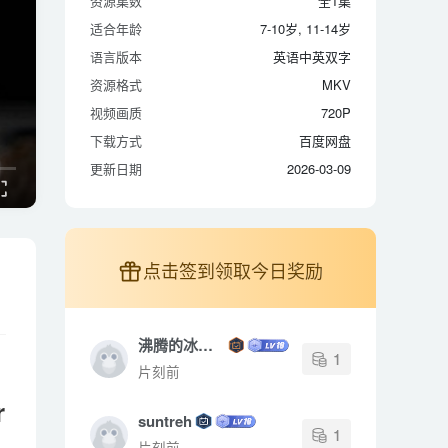
资源集数
全1集
适合年龄
7-10岁, 11-14岁
适合年龄
7-10岁, 11-14岁
语言版本
英语中英双字
语言版本
英语中英双字
资源格式
MKV
资源格式
MKV
视频画质
720P
视频画质
720P
下载方式
百度网盘
下载方式
百度网盘
更新日期
2026-03-09
更新日期
2026-03-09
点击签到领取今日奖励
沸腾的冰封点
1
片刻前
r
suntreh
1
片刻前