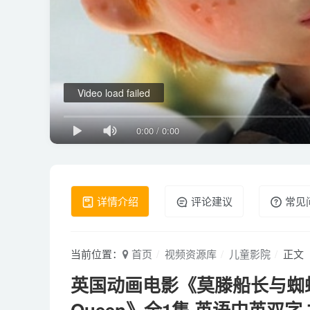
Video load failed
0:00
/
0:00
详情介绍
评论建议
常见
当前位置：
首页
视频资源库
儿童影院
正文
英国动画电影《莫滕船长与蜘蛛女王 Ca
Queen》全1集 英语中英双字 