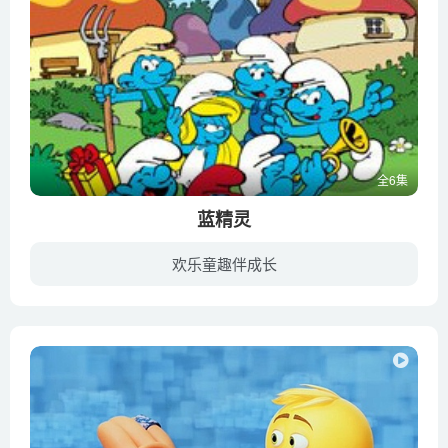
全6集
蓝精灵
欢乐童趣伴成长
蓝精灵是一群由100多个深蓝色肤色、三个苹果高的人形小生物所组成的精灵群体，他们住在蓝精灵村的蘑菇屋里面。543岁高龄的蓝爸爸是整个集体的领导者。他们的生活原本该是完美的，但是恶棍格格巫...