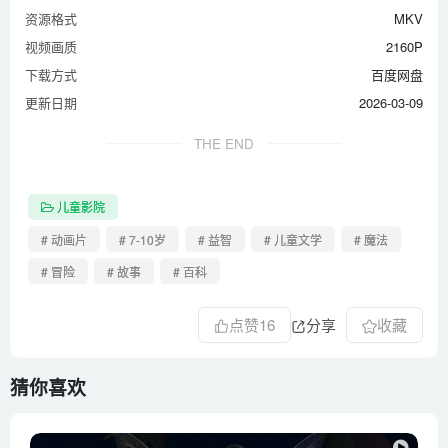
资源格式
MKV
视频画质
2160P
下载方式
百度网盘
更新日期
2026-03-09
THE END
儿童影院
# 动画片
# 7-10岁
# 益智
# 儿童文学
# 魔法
# 冒险
# 故事
# 百科
点赞
16
分享
收藏
猜你喜欢