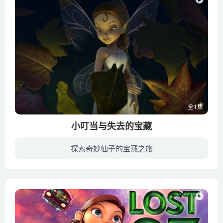
全1集
小叮当与失去的宝藏
探索奇妙仙子的宝藏之旅
精灵世界一年一度的秋季盛典马上又到了，恰逢难得的蓝月亮丰收之年，需要制作一把全新的蓝宝石权杖。负责修补工作的精灵小叮当（梅·惠特曼 Mae Whitman 配音）意外被任命为这次权杖制作的主管...