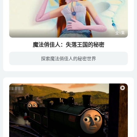
全1集
魔法俏佳人：失落王国的秘密
探索魔法俏佳人的秘密世界
魔法俏佳人系列共推出了三部3D动画电影，魔法俏佳人：失落王国的秘密 Winx Club 3D:The Secret of the Lost Kingdom 是第一部，用来衔接第三季与第四季的内容。可说是第一套以3D动画技术制作魔...