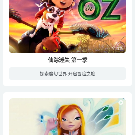
全13集
仙踪迷失 第一季
探索魔幻世界 开启冒险之旅
动画片《仙踪迷失 Lost in Oz》根据经典童话《绿野仙踪》改编，第一季于2017年在亚马逊流媒体播出。故事讲述了12岁的堪萨斯少女桃乐丝在家中的地板下发现了母亲隐藏的魔法日记，一本具备时空旅...