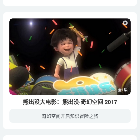
萤火虫灯灯拥有着发光的超能力 ，是微观世界中最耀眼的明星。当灯灯陶醉在被捧为偶像的时候，一个昆虫大小的外星人从天而降，高超的科技让灯灯黯然失色。为了寻找世上最亮的光明，灯灯被独叫兽...
全1集
熊出没大电影：熊出没·奇幻空间 2017
奇幻空间开启知识冒险之旅
为了传说中神秘部落的宝物，在幕后BOSS的控制下，一支屡屡穿梭平行时空盗取动画世界宝物的邪恶夺宝军团悄然潜入《熊出没》。为保护传说中的宝物，熊大、熊二、光头强和机器人COCO、神秘少女纳雅...