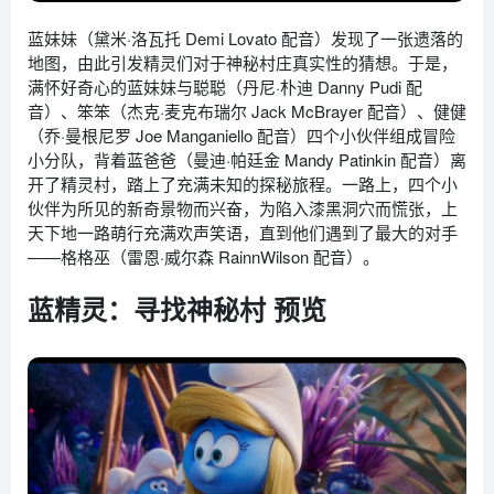
蓝妹妹（黛米·洛瓦托 Demi Lovato 配音）发现了一张遗落的
地图，由此引发精灵们对于神秘村庄真实性的猜想。于是，
满怀好奇心的蓝妹妹与聪聪（丹尼·朴迪 Danny Pudi 配
音）、笨笨（杰克·麦克布瑞尔 Jack McBrayer 配音）、健健
（乔·曼根尼罗 Joe Manganiello 配音）四个小伙伴组成冒险
小分队，背着蓝爸爸（曼迪·帕廷金 Mandy Patinkin 配音）离
开了精灵村，踏上了充满未知的探秘旅程。一路上，四个小
伙伴为所见的新奇景物而兴奋，为陷入漆黑洞穴而慌张，上
天下地一路萌行充满欢声笑语，直到他们遇到了最大的对手
——格格巫（雷恩·威尔森 RainnWilson 配音）。
蓝精灵：寻找神秘村 预览