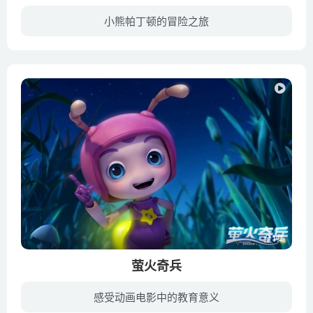
小熊帕丁顿的冒险之旅
露西婶婶的生日即将到来，帕丁顿决定送婶婶一份会让她终生难忘的礼物。最终，帕丁顿选中了一本立体绘本，然而这绘本是世间仅此一份的珍贵宝物，为了存钱购买绘本，帕丁顿决定开始工作，在遭遇了...
全1集
萤火奇兵
感受动画电影中的教育意义