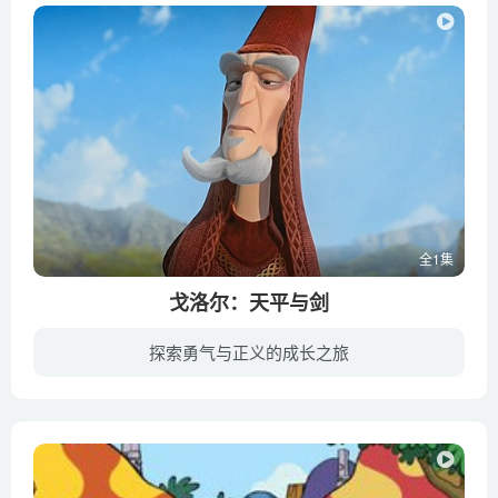
全1集
戈洛尔：天平与剑
探索勇气与正义的成长之旅
中世纪王国加比罗尼亚从骑士与龙的国度演变成了当代式的律师与官僚主义统治的社会，但是一名叫做戈洛尔的年轻人，带着几分理想主义和愚笨，依旧追求着他成为一名骑士的梦想。尽管付出很多努力，...