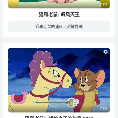
全1集
猫和老鼠: 飆风天王
猫和老鼠的速度与激情挑战
阳光明媚的一天，家中再次发生大混战，汤姆和杰瑞这对冤家你追我赶，飙完汽车开飞机，从屋内达到园子，甚至连睡觉的斯派克也加入战争。在这三个麻烦制造者的联合努力下，房子被夷为平地，满目疮...
全1集