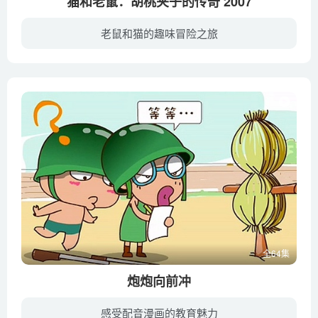
猫和老鼠：胡桃夹子的传奇 2007
老鼠和猫的趣味冒险之旅
在一座位于城市中央的大剧院内，每个华灯初上的夜晚，剧院内便会响起《胡桃夹子》的旋律，美丽的芭蕾舞演员随着音乐翩翩起舞，曼妙多姿，倾倒众生。在剧院的最远端，小老鼠杰瑞和塔菲（Chantal ...
全64集
炮炮向前冲
感受配音漫画的教育魅力