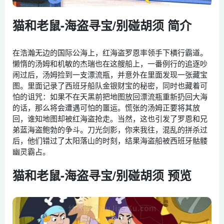
猫和老鼠-海盗寻宝/别碰胡须 简介
在浩瀚无边的国际公海上，红海盗罗恩率领手下横行霸道。
懒惰的汤姆和机敏的杰瑞也在这艘船上，一番例行的追逐吵
闹过后，汤姆捡到一支漂流瓶，并意外在里面发现一张藏宝
图。里面记录了西班牙船队金银财宝的秘密，同时也藏着可
怕的诅咒：如果不在天黑前把地图放回漂流瓶重新扔回大海
的话，那么将会遭遇可怕的噩运。慌张的汤姆正要将其放
回，谁知地图却被红海盗抢走。当然，这也引发了罗恩和兄
弟蓝海盗鲍勃的争斗。刀光剑影，你来我往，混乱的拼杀过
后，他们错过了太阳落山的时刻，结果海盗船被西班牙骷髅
幽灵霸占。
猫和老鼠-海盗寻宝/别碰胡须 预览