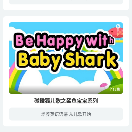
炮炮向前冲是一部搞笑军营动画片，集结的号角再度吹响，年轻热血的新兵又待整装出发。这里有对军旅生活心向往之的炮炮兵；纯自然无添加的单纯炮罗；神秘的酱油三兄弟；还有霸气侧漏，让人难以直...
全12集
碰碰狐儿歌之鲨鱼宝宝系列
培养英语语感 从儿歌开始
'碰碰狐的朋友们！和鲨鱼一家一同开心地用英语唱歌吧。'现在马上出发去见大海里的鲨鱼一家吧？