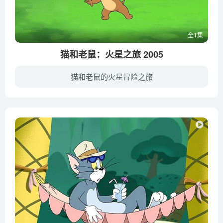
全1集
猫和老鼠：火星之旅 2005
猫和老鼠的火星冒险之旅
汤姆和杰瑞这对老搭档永远是吵闹不休，他们已经不满足于在地球上争斗了，这次他们勇敢地踏入了猫和老鼠们都没有去过的地方——他们被意外地困在了一艘飞向火星的宇宙飞船里。这次错误的旅行笑话...