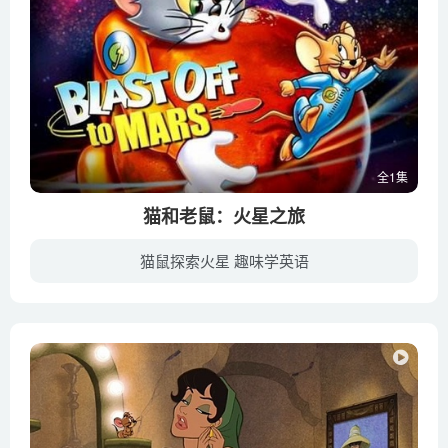
全1集
猫和老鼠：火星之旅
猫鼠探索火星 趣味学英语
汤姆和杰瑞这对老搭档永远是吵闹不休，他们已经不满足于在地球上争斗了，这次他们勇敢地踏入了猫和老鼠们都没有去过的地方——他们被意外地困在了一艘飞向火星的宇宙飞船里。这次错误的旅行笑话...