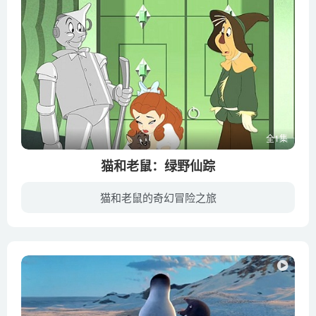
全1集
猫和老鼠：绿野仙踪
猫和老鼠的奇幻冒险之旅
在远离大都会的西部荒野小镇，可爱少女桃乐丝（格蕾·德丽斯勒 Grey DeLisle 配音）和亨利叔叔（Stephen Root 配音）还有艾姆婶婶（Frances Conroy 配音）生活在一起。有些阴霾的日子里，她的心...