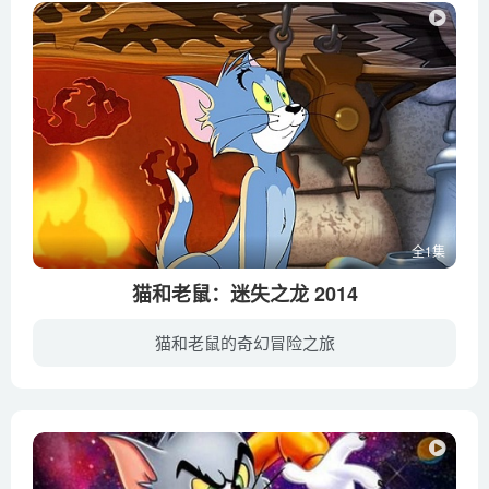
全1集
猫和老鼠：迷失之龙 2014
猫和老鼠的奇幻冒险之旅
中世纪一个聚集着精灵的小山村，正义的魔法师卡尔多夫（吉姆·库宁斯 Jim Cummings 配音）驱逐了邪恶而法术高强的女巫德里泽达（薇姬·刘易斯 Vicki Lewis 配音）。德里泽达无法匹敌，恨恨逃走...