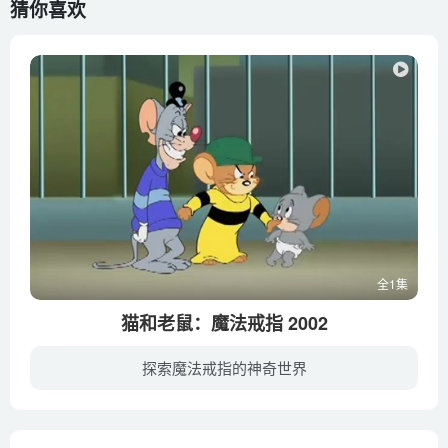
猜你喜欢
全1集
猫和老鼠：魔法戒指 2002
探索魔法戒指的神奇世界
猫咪汤姆和老鼠杰瑞是一对欢喜冤家，他们常常为了鸡毛蒜皮的小事闹得天翻地覆。主人制造出了一只魔戒，命令汤姆日夜看管不得有误。谁料调皮的杰瑞偷来魔戒，还把它当成皇冠戴在头上。这下，可把...