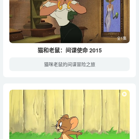
全1集
猫和老鼠：间谍使命 2015
猫咪老鼠的间谍冒险之旅
两只经典卡通人物在这个充满乐趣的交叉与流行的动作冒险动画系列强尼追求的。所有年龄的球迷不想错过这惊心动魄的冒险对汤姆和杰里扭打加入强尼的追求和他的朋友阿和踏上危险的间谍任务，为了拯...