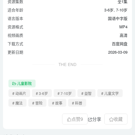
资源集数
全1集
适合年龄
3-6岁, 7-10岁
语言版本
国语中字版
资源格式
MP4
视频画质
高清
下载方式
百度网盘
更新日期
2026-03-09
THE END
儿童影院
# 动画片
# 3-6岁
# 7-10岁
# 益智
# 儿童文学
# 魔法
# 冒险
# 故事
# 科普
点赞
9
分享
收藏