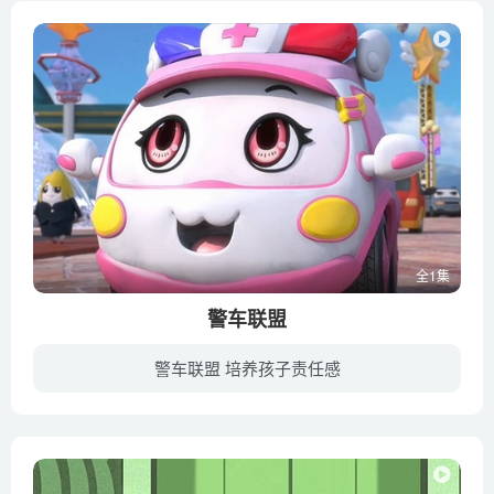
全1集
警车联盟
警车联盟 培养孩子责任感
小警车小治怀着警察梦想来到新都汇寻找失踪的爸爸大卡，在过程中结识了清洁车嘟嘟、救护车小芸、工程车阿特和消防车大雷等朋友，但却意外的卷入一场破坏城市交通的巨大阴谋中，小治带着寻找爸爸...