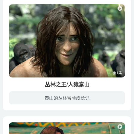
全1集
丛林之王/人猿泰山
泰山的丛林冒险成长记
曾经，一颗从天而降的陨石几乎灭绝了地球上的所有生物，却也打开了新的纪元。一晃眼七千年过去，勇敢的企业家约翰（马克·迪克林 Mark Deklin 配音）带着妻子和儿子远赴非洲丛林，想要寻找陨石...