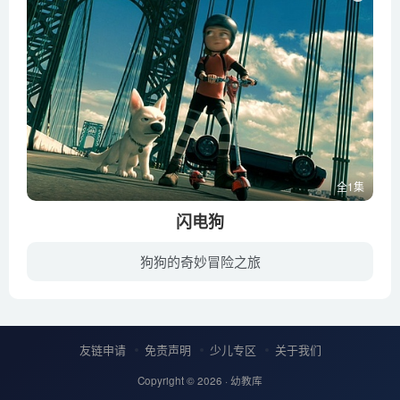
全1集
闪电狗
狗狗的奇妙冒险之旅
波特是一只知名小狗，它是当红影集《闪电狗》里的第一男主角，在剧里饰演一只有超能力的狗，总是在主人危难时伸出援手，因为戏中剧情需要，波特每天都过着精彩刺激、冒险般的生活。在一次的运送...
友链申请
免责声明
少儿专区
关于我们
Copyright © 2026 ·
幼教库