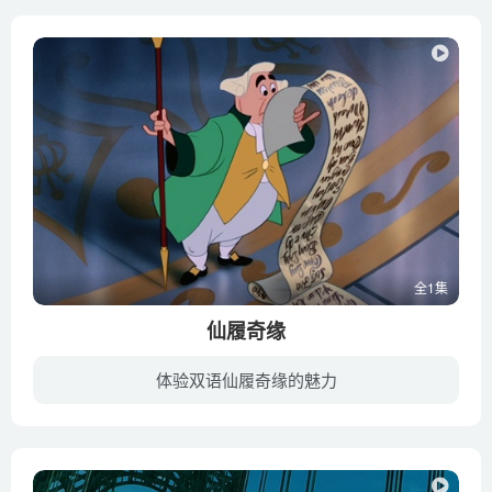
全1集
仙履奇缘
体验双语仙履奇缘的魅力
仙度瑞拉是出生于一个贵族家庭的独生女，不幸的是，仙度瑞拉的母亲在她童年时就已经去世了。仙度瑞拉的父亲认为她需要一位女士的照顾，于是便娶了同是寡妇的崔梅恩夫人，她有两个名为“崔西里亚...