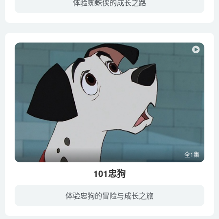
体验蜘蛛侠的成长之路
迈尔斯（沙梅克·摩尔 配音）的父亲是一位一板一眼的警官，而他的母亲则是一名工作勤奋的护士。慈爱的父母对于孩子的成就非常自豪，也希望他能够融入新加入的这所优秀的学校，在这里取得成功。...
全1集
101忠狗
体验忠狗的冒险与成长之旅
罗格于和阿尼塔夫妇饲养的大麦町狗庞哥与帕蒂塔喜结良缘，共组成欢乐家庭。没过多久，帕蒂塔生育了十五只小狗。正在一家人享受小狗带来的欢乐之际，阿尼塔的女上司克鲁拉·德维尔打起了坏主意。...