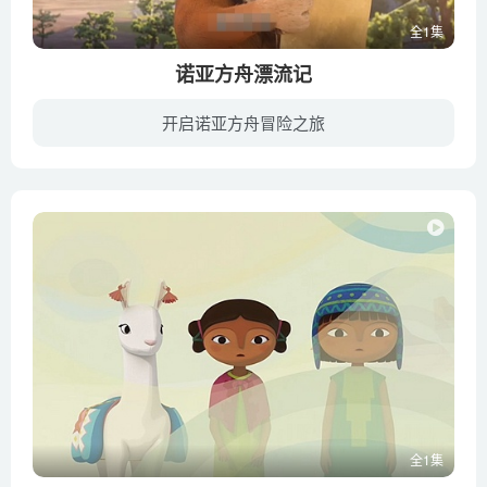
全1集
诺亚方舟漂流记
开启诺亚方舟冒险之旅
世纪之末，一场突如其来的洪水即将席卷Griffin岛。动物们在狮子领袖的带领下登陆一艘空前绝后的大船——诺亚方舟，不过不是所有动物都可以登上方舟。戴夫和芬尼是对呆萌可爱的喜欢旅行的父子俩...
全1集