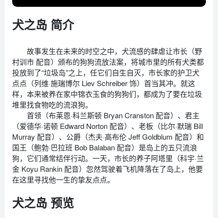
犬之岛 简介
故事发生在未来的时空之中，犬流感的肆虐让市长（野
村训市 配音）颁布的狗狗流放法案，将城市里的所有犬类都
投放到了“垃圾岛”之上，任它们自生自灭，市长家的护卫犬
点点（列维·施瑞博尔 Liev Schreiber 饰）首当其冲。就这
样，本来被养在家中锦衣玉食的狗狗们，都成为了要在垃圾
堆里找食物吃的流浪狗。
首领（布莱恩·科兰斯顿 Bryan Cranston 配音）、君主
（爱德华·诺顿 Edward Norton 配音）、老板（比尔·默瑞 Bill
Murray 配音）、公爵（杰夫·高布伦 Jeff Goldblum 配音）和
国王（鲍勃·巴拉班 Bob Balaban 配音）是岛上的五只流浪
狗，它们通常结伴行动。一天，市长的养子阿塔里（科宇·兰
金 Koyu Rankin 配音）忽然驾驶着飞机降落在了岛上，他要
在这里寻找他一生的挚友点点。
犬之岛 预览