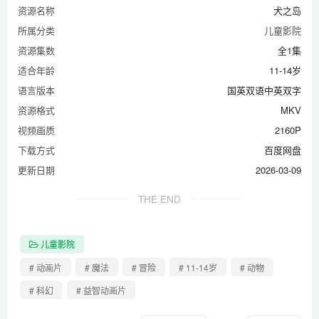
资源名称
犬之岛
所属分类
儿童影院
资源集数
全1集
适合年龄
11-14岁
语言版本
国英双语中英双字
资源格式
MKV
视频画质
2160P
下载方式
百度网盘
更新日期
2026-03-09
THE END
儿童影院
# 动画片
# 魔法
# 冒险
# 11-14岁
# 动物
# 科幻
# 益智动画片