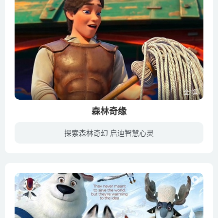
全1集
森林奇缘
探索森林奇幻 启迪智慧心灵
故事发生在英勇的骑士、美丽的公主和与巫师战斗的时代。流浪艺术家鲁斯兰梦想成为一名骑士，偶遇了美丽的公主米拉并坠入爱河，他们在城堡外度过了美妙的时光。然而，幸福并没有持续太久，邪恶的...