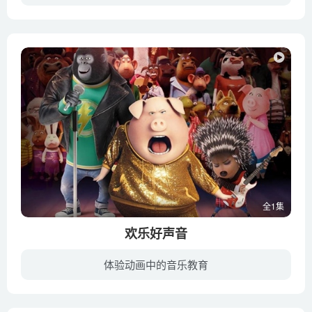
宇宙中飞得最高的狗会飞向外太空，“天行者”和“宇宙飞船”会接到来自犬部的电话!似乎有一种未知的力量正在攻击毫无防备的行星，而要由它们来找出问题的根源!
全1集
欢乐好声音
体验动画中的音乐教育
在某个都市小镇，这地方的居民都是动物，一只叫做Buster Moon的考拉从小就很迷舞台剧和音乐剧，长大后他买下了镇上最老的剧院，但经营惨淡，面临破产倒闭。但是这不是一只普通的啃桉树叶的考拉...