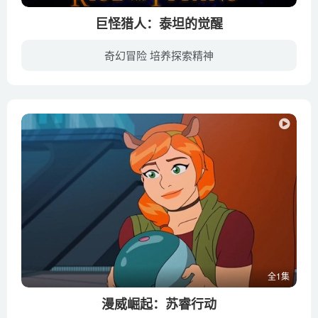
巨怪猎人：泰坦的觉醒
奇幻冒险 培养探索精神
故事背景是德尔·托罗在其《天外三侠：世外桃源的传说》三部曲中创造的世界。阿卡狄亚看似是一个普通的小镇，但它位于魔法和神秘线的中心，这使得它成为巨怪、外星人和巫师等异界生物之间许多战...
全1集
漫威崛起：苏睿行动