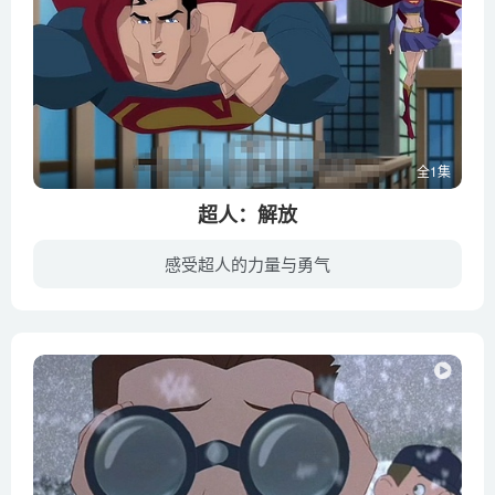
全1集
超人：解放
感受超人的力量与勇气
大都会平凡的一天，超人（马修·波莫 Matt Bomer 配音）以超凡的实力再次营救露易丝·莱恩小姐（斯坦娜·卡蒂克 Stana Katic 配音），当然他和叛逆的小表妹女超人卡拉（莫莉·奎恩 Molly C. Qui...