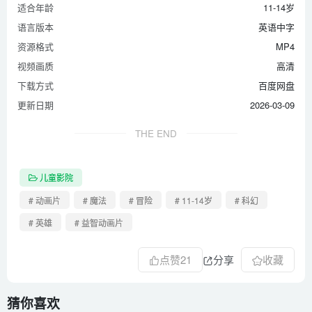
适合年龄
11-14岁
语言版本
英语中字
资源格式
MP4
视频画质
高清
下载方式
百度网盘
更新日期
2026-03-09
THE END
儿童影院
# 动画片
# 魔法
# 冒险
# 11-14岁
# 科幻
# 英雄
# 益智动画片
点赞
21
分享
收藏
猜你喜欢