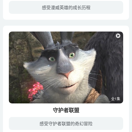
感受漫威英雄的成长历程
共22分钟，粉丝喜爱的瓦坎达公主苏睿将加入这支“惊奇队长”卡罗尔·丹佛斯指导、“震荡”黛西·约翰逊带领的青少年团队，《复仇者集结：黑豹的求索》之苏睿的配音者Daisy Lightfoot担任配音。...
全1集
守护者联盟
感受守护者联盟的奇幻冒险