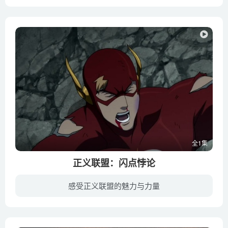
《守护者联盟》影片根据插画家威廉·乔西创作的《童年的守护者》系列绘本改编，于2012年11月21日在美国上映。讲述的是为了保护广大儿童的信仰、希望与梦想，圣诞老人诺斯联合复活节邦尼兔、牙仙...
全1集
正义联盟：闪点悖论
感受正义联盟的魅力与力量
某晚，中央城爆发激战，闪电侠巴里·艾伦（贾斯汀·钱伯斯 Justin Chambers 配音）和超人、蝙蝠侠、戴安娜、绿灯侠等正义联盟的伙伴们与来自25世纪的急速教授及其爪牙镜子大师、陀螺、速冻队长...