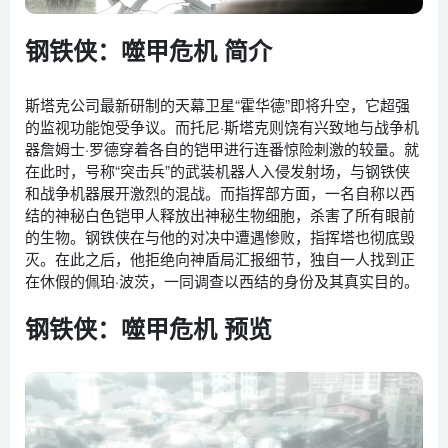
钢铁侠：噬甲危机 简介
斯塔克公司最新研制的天幕卫星“霍华德”即将升空，它超强
的监视功能饱受争议。而托尼·斯塔克则饶有兴致地与战争机
器詹姆士·罗德穿着各自的铠甲进行连番惊险刺激的较量。就
在此时，号称“突击兵”的武装机器人入侵发射场，与钢铁侠
和战争机器展开激烈的混战。而指挥部方面，一名自称以西
结的神秘白色铠甲人释放出神秘生物细胞，杀害了所有眼前
的生物。钢铁侠在与他的对决中遭遇惨败，指挥塔也彻底毁
灭。在此之后，他拒绝向神盾局汇报细节，独自一人找到正
在休假的佩珀·波茨，一同调查以西结的身份及其真实目的。
钢铁侠：噬甲危机 预览