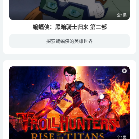
全1集
蝙蝠侠：黑暗骑士归来 第二部
探索蝙蝠侠的英雄世界
曾经罪恶横行的高谭市，自布鲁斯·韦恩（彼得·威勒 Peter Weller 配音）决定以蝙蝠侠的身份归来后，仿佛终于发生了新的变化。变种人头目双面人被除掉，然而原变种人团伙摇身变成蝙蝠狂热者，以...
全1集