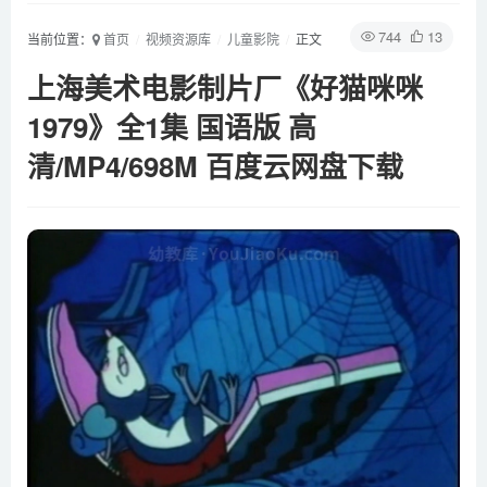
744
13
当前位置：
首页
视频资源库
儿童影院
正文
上海美术电影制片厂《好猫咪咪
1979》全1集 国语版 高
清/MP4/698M 百度云网盘下载