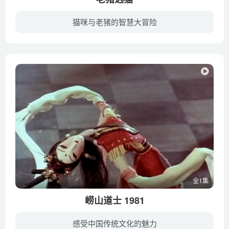
猫咪与老猪的智慧大冒险
老鼠三番五次打搅老猪的清梦，束手无策之际，老猪灵机一动贴出启事重金招聘捕鼠高手。小白猫和小黄猫同时被“重金”吸引，结果你抢我夺各拿半张启事来到老猪家，各自将本领夸耀一番后，老猪许诺...
全1集
崂山道士 1981
感受中国传统文化的魅力