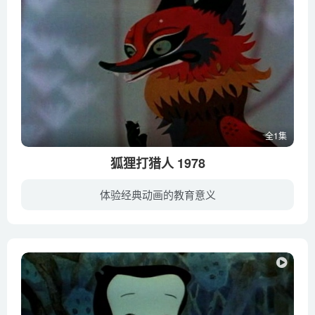
全1集
狐狸打猎人 1978
体验经典动画的教育意义
顶天山上原本画在岩壁上的一只狐狸画像，在人们的道听途说以讹传讹下，变成了两颗大牙、三只眼睛、四只耳朵、五条腿的可怕的“狼”。这话被顶天山上一只狡猾的狐狸听了去，它和老狼商量了一个诡...