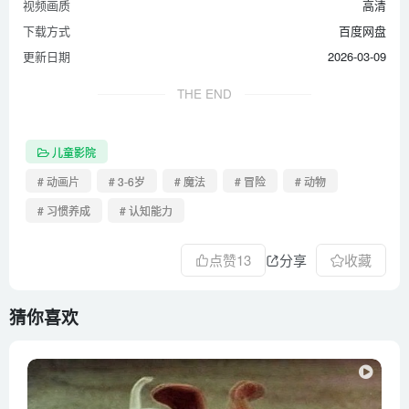
视频画质
高清
下载方式
百度网盘
更新日期
2026-03-09
THE END
儿童影院
# 动画片
# 3-6岁
# 魔法
# 冒险
# 动物
# 习惯养成
# 认知能力
点赞
13
分享
收藏
猜你喜欢