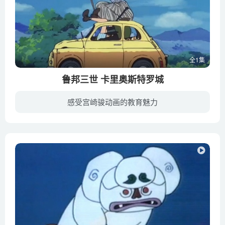
全1集
鲁邦三世 卡里奥斯特罗城
感受宫崎骏动画的教育魅力
卡里奥斯特罗，一个位于欧洲人口只有3500人的小国家，却是世界上最逼真的伪钞——山羊之钞的发源地。其伪钞之真，连鲁邦三世这样的大盗都险些被其蒙蔽。鲁邦和伙伴旅行至此，恰巧遇见正被一伙暴...