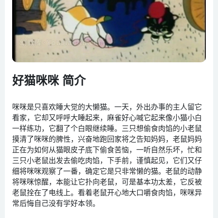
好猫咪咪 简介
咪咪是只喜欢睡大觉的大懒猫。一天，外出办事的主人留它
看家，它却又呼呼大睡起来，麻雀好心喊它起来像小猫小白
一样练功，它翻了个白眼继续睡。三只想偷食肉馅的小老鼠
摸清了咪咪的脾性，兴奋地跑回家将之告知妈妈，老鼠妈妈
正在为如何从猫眼皮子底下偷食苦恼，一听自然乐坏，忙和
三只小老鼠出发去偷吃肉馅，下手前，谨慎起见，它们又仔
细将咪咪观察了一番，确定它是只非常懒的猫。老鼠的动静
将咪咪惊醒，本能让它扑向老鼠，可是基本功太差，它反被
老鼠拴在了电线上。看着老鼠开心地大口嚼食肉馅，咪咪异
常后悔自己没有学好本领。