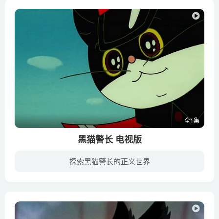
全1集
黑猫警长 电视版
探索黑猫警长的正义世界
大森林里，小动物们友好相处，互帮互助，过着幸福安宁的生活，而为这片和平充当保护者，就是大名鼎鼎的黑猫警长。每天，警长都和森林警察局的勇士们一起巡逻，监听一切可疑的声音。是的，即使是...