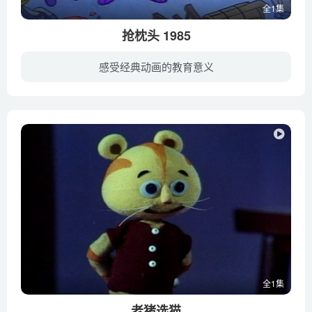
全1集
抢枕头 1985
感受经典动画的教育意义
早年丧妻后，老汉又当爸又当妈将儿女们拉扯成人，哪知三个儿子成家立业他自己变成糟老头时，儿子们开始比赛不孝，他成了没人要的皮球。想想乌鸦尚有反哺之恩，老汉悲从中来，决定一死了之。幸亏...
全1集
老猪选猫