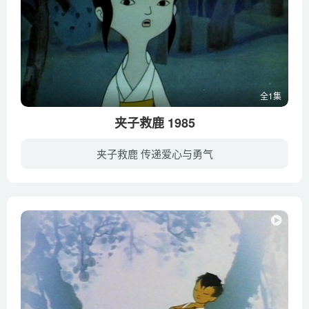
全1集
夹子救鹿 1985
夹子救鹿 传递爱心与勇气
少年夹子心地善良，喜爱动物，与森林里的鹿群亲密无间。一天，国王带着狩猎队进山打猎，鹿群四处逃命，夹子心急如焚，连忙帮助鹿群躲进森林深处。但国王的马队依然紧追不舍，情况十分危急。为保...