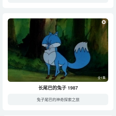
痴迷于《神仙传》一书的穷书生王七一心想过“驾鹤升天、点石成金”的神仙日子，娘子规劝时，他方抓起《诗经》佯装认真阅读状，娘子一转身，他又抓起《神仙传》进入梦境。
全1集
长尾巴的兔子 1987
兔子尾巴的神奇探索之旅
兔妈妈去外婆家前，嘱咐小兔子玩耍时小心长尾巴的坏狐狸，要是坏狐狸想抓它，要善于利用自己尾巴短谁也抓不住、腿长跑得快的优点快速逃跑。