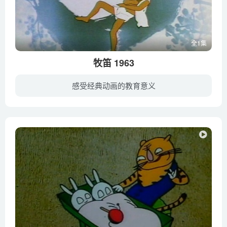
全1集
牧笛 1963
感受经典动画的教育意义
一个牧童，善于吹奏短笛。一次早出放牧，歇在一棵大树上朦胧地进入梦乡。梦中他似乎醒了，却找不到自己的水牛。于是沿着山路寻入深谷旷野，一路上询问顽童、樵夫和渔翁，在他们指引下，他来到一...