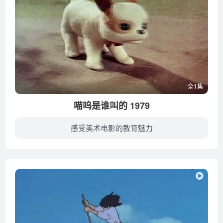
全1集
喵呜是谁叫的 1979
感受美术电影的教育魅力
小狗胖胖由于年龄太小，一直被主人关在家里，从来没有出过门。有天，它禁不住田野里美丽的鲜花和转动的风车的诱惑，挣脱布绳跑出了家门。刚出门，它就被一声“喵呜”吸引，于是止不住好奇想知道...