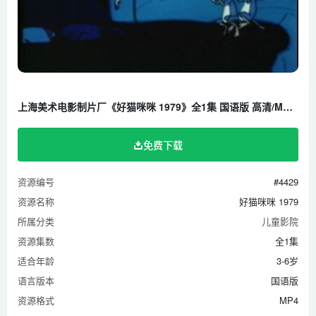
上海美术电影制片厂《好猫咪咪 1979》全1集 国语版 高清/MP4/698M 百度云网盘下载
免费下载
资源编号
#4429
资源名称
好猫咪咪 1979
所属分类
儿童影院
资源集数
全1集
适合年龄
3-6岁
语言版本
国语版
资源格式
MP4