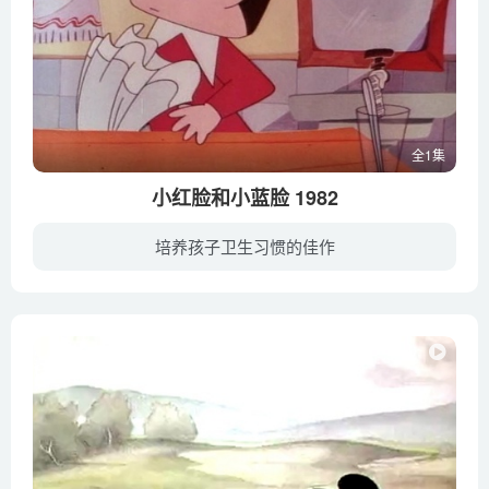
全1集
小红脸和小蓝脸 1982
培养孩子卫生习惯的佳作
小朋友如果晚上临睡前还吃甜食、早上起床后又不刷牙，小红脸和小蓝脸（学名乳酸杆菌，一种对牙齿非常有害的细菌）就会趁虚而入啃噬牙齿。小明就是一位喜欢晚上临睡前吃甜食、早上起床又不喜欢刷...