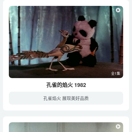
全1集
孔雀的焰火 1982
孔雀焰火 展现美好品质
在青翠的森林中，有一位孔雀仙子，他的法力非常 大，只要一展开尾巴便可以遮住半个太阳。孔雀们都想拜他 做师父，但孔雀仙子只收一个徒弟，孔雀们都争起来，只 有一只没有尾巴的小孔雀，什么也...