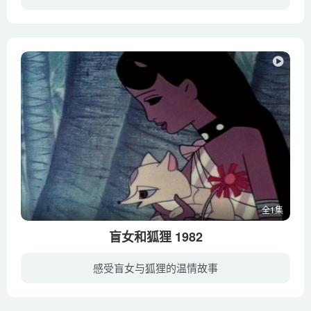
老虎捕鱼时不幸落水的小猫咪被大伙救上岸后，哭喊着要妈妈，乌鸦慌里慌张帮它去找妈妈，结果找来和它看起来很像的熊猫和老虎，闹了笑话。不过第三次，小猫咪的妈妈给它找对了。 大伙细瞧老虎和...
全1集
盲女和狐狸 1982
感受盲女与狐狸的温情故事
美丽的少女双目失明，当她得知小狐狸舔一舔眼睛可以复明后，独自一人来到大森林。小狐狸兄弟听爸爸说人是很坏的，于是决定捉弄她，骗她说用蓝湖的蓝水洗眼可以复明，并故意带她走到荆棘之地，扎...