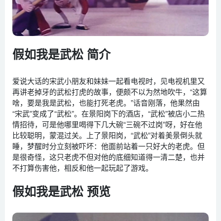
假如我是武松 简介
爱说大话的宋武小朋友和妹妹一起看电视时，见电视机里又
再讲老掉牙的武松打虎的故事，便颇不以为然地吹牛，“这算
啥，要是我是武松，也能打死老虎。”话音刚落，他果然由
“宋武”变成了“武松”。在景阳岗下的酒店，“武松”被店小二热
情招待，可是他哪里喝得下几大碗“三碗不过岗”呀，好在他
比较聪明，蒙混过关。上了景阳岗，“武松”对着美景倒头就
睡，梦醒时分立刻被吓坏：他面前站着一只好大的老虎。但
是很奇怪，这只老虎不但对他的底细知道得一清二楚，也并
不打算伤害他，相反和他一起玩起了游戏。
假如我是武松 预览