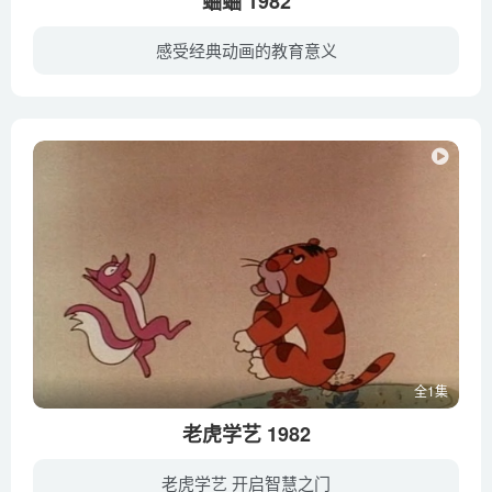
蛐蛐 1982
感受经典动画的教育意义
皇上和众大臣斗蛐蛐时，华阴县进贡的“黑头将军”屡战屡胜，惹得他十分高兴，责令华阴县再献上品蛐蛐一只。县官将该差使交给童生成名，成名刚申辩才交过一只，便招来一顿毒打。县官给成名三天时...
全1集
老虎学艺 1982
老虎学艺 开启智慧之门