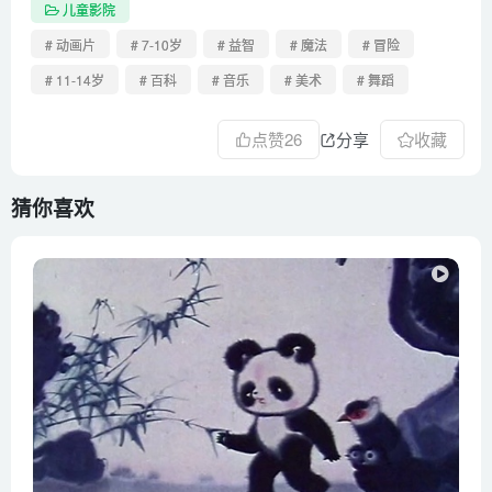
儿童影院
# 动画片
# 7-10岁
# 益智
# 魔法
# 冒险
# 11-14岁
# 百科
# 音乐
# 美术
# 舞蹈
点赞
26
分享
收藏
猜你喜欢