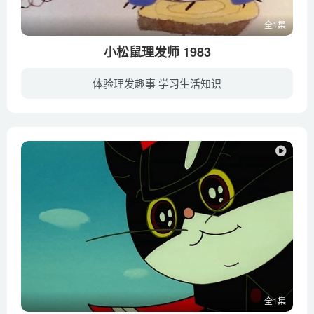
全1集
小松鼠理发师 1983
体验理发趣事 学习生活知识
小松鼠的理发店开张后，迎来了第一位客人绵羊。为绵羊理出一身好看的卷发后，绵羊满意地笑了，小松鼠感慨：卷发多漂亮！可是如法炮制为狮子、猴子、乌龟、狐狸和刺猬也理成卷发时，它们却都不开...
全1集