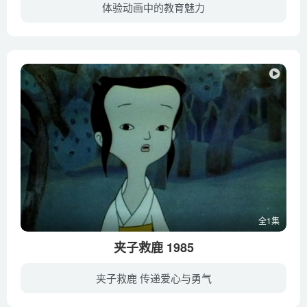
体验动画中的教育魅力
小朋友在纸上画了一只黑公鸡，不久，大雁给黑公鸡送来一枚金质奖章，原来小朋友的画获了奖。纺织娘称赞黑公鸡真美丽时，建议它走出去让大伙都瞧瞧，黑公鸡听从了它的建议。
全1集
夹子救鹿 1985
夹子救鹿 传递爱心与勇气
少年夹子心地善良，喜爱动物，与森林里的鹿群亲密无间。一天，国王带着狩猎队进山打猎，鹿群四处逃命，夹子心急如焚，连忙帮助鹿群躲进森林深处。但国王的马队依然紧追不舍，情况十分危急。为保...