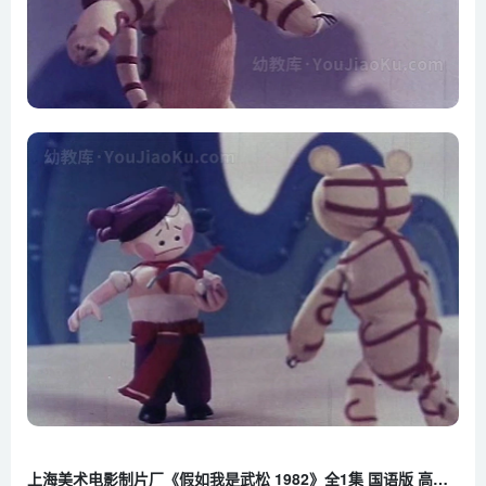
上海美术电影制片厂《假如我是武松 1982》全1集 国语版 高清/MKV/340M 百度云网盘下载