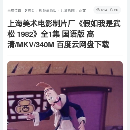
614
26
当前位置：
首页
视频资源库
儿童影院
正文
上海美术电影制片厂《假如我是武
松 1982》全1集 国语版 高
清/MKV/340M 百度云网盘下载