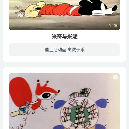
全1集
米奇与米妮
迪士尼动画 寓教于乐
米奇与米妮是全世界家喻户晓的一对卡通情侣,这次他们俩和唐老鸭及他的女朋友戴茜一起全力以赴的完全演出,保证让大家看得直呼过瘾。故事中有米奇的惊喜生日宴会,夏威夷的欢乐假期,米奇指挥的交响...