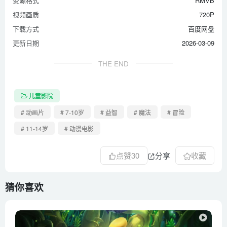
资源格式
RMVB
视频画质
720P
下载方式
百度网盘
更新日期
2026-03-09
THE END
儿童影院
# 动画片
# 7-10岁
# 益智
# 魔法
# 冒险
# 11-14岁
# 动漫电影
点赞
30
分享
收藏
猜你喜欢