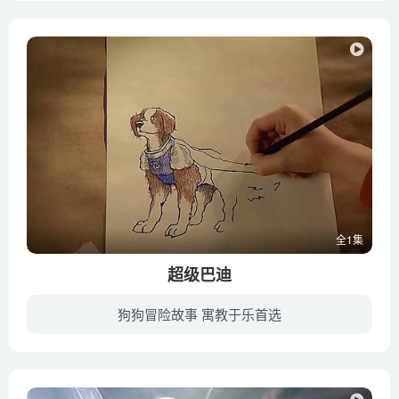
全1集
超级巴迪
狗狗冒险故事 寓教于乐首选
五只住在芬园农场里的狗狗们无意中发现了五枚看似普通的脖圈，戴上后他们居然都有了超能力，可以飞、可以隐形、也可以将身形变得很长，他们利用特殊能力解救被抢劫的糖果店老板，也成功救出受困...