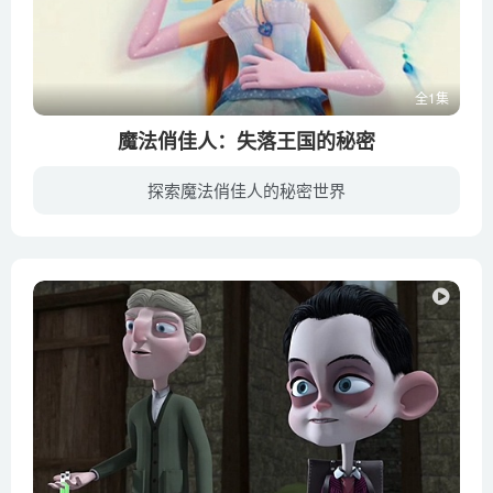
全1集
魔法俏佳人：失落王国的秘密
探索魔法俏佳人的秘密世界
魔法俏佳人系列共推出了三部3D动画电影，魔法俏佳人：失落王国的秘密 Winx Club 3D:The Secret of the Lost Kingdom 是第一部，用来衔接第三季与第四季的内容。可说是第一套以3D动画技术制作魔...