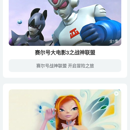
全1集
赛尔号大电影3之战神联盟
赛尔号战神联盟 开启冒险之旅
宇宙中的螺旋星系有颗美丽的星球——纳斯星球，星球上有一种神奇的果实，一直保护着整个纳斯星的生态平衡。 星球上的阿吉亚部落世世代代都守护着神之树，可是纳斯星上突然潜入了许多宇宙海盗，...