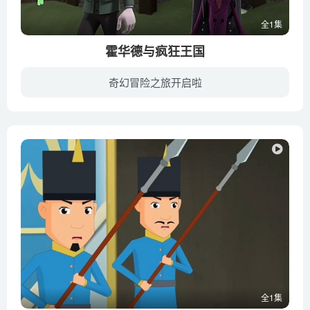
全1集
霍华德与疯狂王国
奇幻冒险之旅开启啦
浩尔从海底王国回来后，有一名自称是他叔叔的年轻男子兰道夫来找他，并告诉他世界间的墙正在瓦解。于是他们一起前往南极洲找几个老朋友帮忙，目的是要拯救地球，并终结因死灵之书的魔力而引发的...
全1集