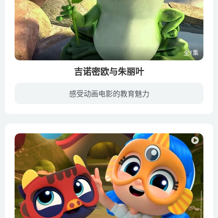
全1集
吉诺密欧与朱丽叶
感受动画电影的教育魅力
蒙塔古太太和凯普莱特先生是一对互相嫌弃的老邻居，他们一个将房屋全部漆成蓝色，一个漆成红色。各自的花园里则居住着两个矮人精灵家族，与主人们一样，蓝色与红色精灵家族也是一篱笆之隔的生死...