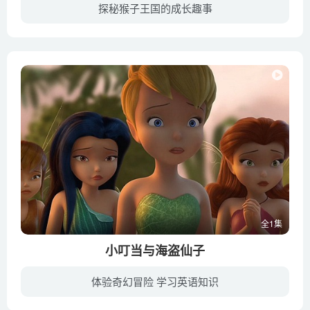
探秘猴子王国的成长趣事
《猴子王国Monkey Kingdom》是迪士尼出品的自然纪录片，在猕猴的世界中也存在着等级划分，高等级的猕猴优先获得一切资源，包括食物和配偶。在产下儿子吉普之后，玛雅的世界彻底地改变了。玛雅下...
全1集
小叮当与海盗仙子
体验奇幻冒险 学习英语知识
迪士尼的“小叮当系列”又推出最新作品，这部续集名为《小叮当与海盗仙子》。在这一集中，一位名叫Zarina的收集花粉小仙子从“仙子谷”中偷走了非常重要的“蓝仙子粉”，她带着珍贵宝物加入了海...