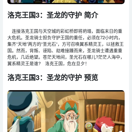
洛克王国3：圣龙的守护 简介
连接洛克王国与天空城的彩虹桥即将坍塌，面临末日的重
大危机。圣龙骑士担负守护王国的重任，必须在72小时内，
集齐“天地”两方的“圣光石“，方可召唤翼系精灵王，以拯救王
国。然而，背叛、诬陷、劫难接踵而来，圣龙骑士遭遇重重
危机，几近绝望。苍茫天地间，圣光石在哪儿?茫茫人海中，
翼系精灵王是谁? 洛克王国，危在旦夕！
洛克王国3：圣龙的守护 预览