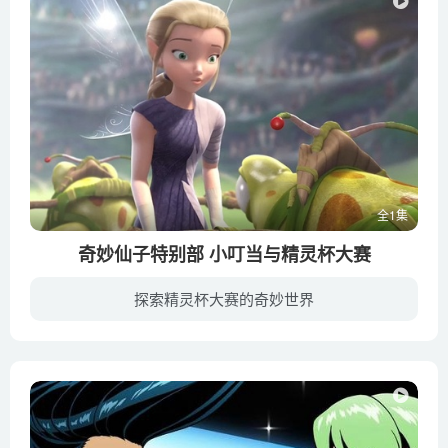
全1集
奇妙仙子特别部 小叮当与精灵杯大赛
探索精灵杯大赛的奇妙世界
四年一度的闰年到来，小精灵谷的仙子们每逢闰年会举办一场跨越季节的大竞赛。掌管各种事务的小精灵都会参赛，其中也包括着一直屡战屡败的花园精灵。今年花园仙子克洛伊信心满满的要参赛，但其他...