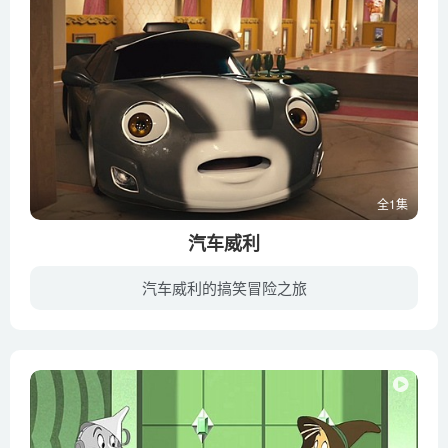
全1集
汽车威利
汽车威利的搞笑冒险之旅
在一次严重的撞车事故后，惠里从一名新手车手降级为市区的一名出租车，身负巨额债务，自尊心也受到了伤害。这起事故的起因正是他的哲学/风水师范的好友普特普特。一切都很好，直到惠里“头朝下...