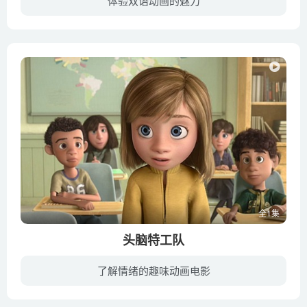
体验双语动画的魅力
人类乔纳森与吸血鬼梅菲斯结婚后生下了“混血儿”丹尼斯。“仅允许怪物进入”的酒店规则彻底靠边站，精灵旅社终于向人类敞开大门。但丹尼斯却并没有表现出任何“怪物”的特征，德古拉与梅菲斯也...
全1集
头脑特工队
了解情绪的趣味动画电影
《头脑特工队》是由迪士尼电影工作室、皮克斯动画工作室联合出品的3D动画电影，该片讲述了小女孩莱莉因为爸爸的工作变动而搬到旧金山，她的生活被这五种情绪所掌控。 尽展脑内情绪的缤纷世界 。...