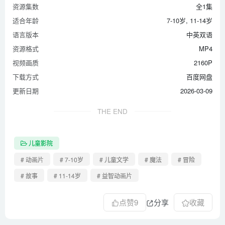
资源集数
全1集
适合年龄
7-10岁, 11-14岁
语言版本
中英双语
资源格式
MP4
视频画质
2160P
下载方式
百度网盘
更新日期
2026-03-09
THE END
儿童影院
# 动画片
# 7-10岁
# 儿童文学
# 魔法
# 冒险
# 故事
# 11-14岁
# 益智动画片
点赞
9
分享
收藏