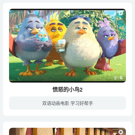
全1集
愤怒的小鸟2
双语动画电影 学习好帮手
十年“欢喜冤家”猪鸟依旧如往常一样“互相拆台”。然而，“不速之客”发射冰球袭击了小鸟岛和猪猪岛，令双方不得不放下芥蒂，小鸟岛昔日英雄胖红联合小鸟伙伴们与曾经的对手“捣蛋猪”雷纳德一...