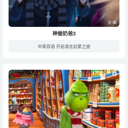
全1集
神偷奶爸3
中英双语 开启语言启蒙之旅
《神偷奶爸3》将延续前两部的温馨、搞笑风格，聚焦格鲁和露西的婚后生活，继续讲述格鲁和三个女儿的爆笑故事。“恶棍”奶爸格鲁将会如何对付大反派巴萨扎·布莱德，调皮可爱的小黄人们又会如何...