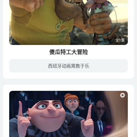
全1集
傻瓜特工大冒险
西班牙动画寓教于乐
特工总部迪亚大厦新增添了一个神秘的保险柜，结果引来了坏小子吉米的注意。他在两名笨蛋手下的协助下，成功将保险柜盗走，还顺带把迪亚大厦弄得七扭八歪。特工局长恼羞成怒，于是命手下去找特工...