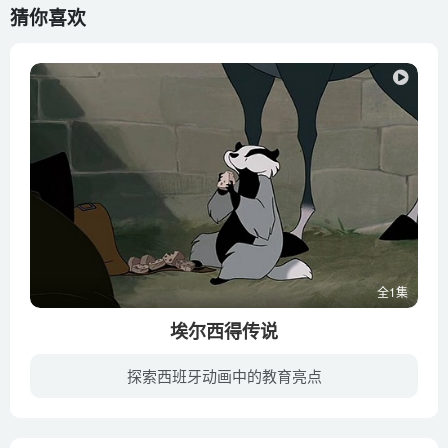
猜你喜欢
全1集
埃尔西得传说
探索西班牙动画中的教育亮点
卢利哥•狄亚斯是那种命中注定要成为宜英雄的人：单身、长相迷人、善解风情、还忠诚骁勇。他出生高贵，是卡斯提尔一门贵族世家（Castile，古代西班牙北部的王国）的儿子，被国王费尔南多视为己...