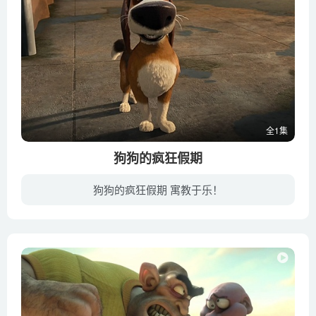
全1集
狗狗的疯狂假期
狗狗的疯狂假期 寓教于乐！
讲述了一只友好、和平的小猎犬奥兹，被外出度假的主人寄养到一个顶级宠物酒店，在那里，它结识了一群新朋友，竟也遇到了前所未有的危机。平日里，过着娇宠安逸、自在生活的奥兹得罪了萌犬界的“...