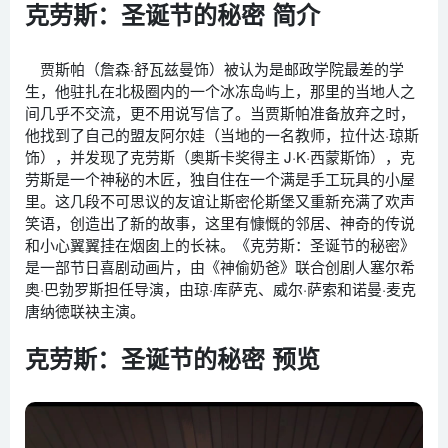
克劳斯：圣诞节的秘密 简介
贾斯帕（詹森·舒瓦兹曼饰）被认为是邮政学院最差的学
生，他驻扎在北极圈内的一个冰冻岛屿上，那里的当地人之
间几乎不交流，更不用说写信了。当贾斯帕准备放弃之时，
他找到了自己的盟友阿尔娃（当地的一名教师，拉什达·琼斯
饰），并发现了克劳斯（奥斯卡奖得主 J·K·西蒙斯饰），克
劳斯是一个神秘的木匠，独自住在一个满是手工玩具的小屋
里。这几段不可思议的友谊让斯密伦斯堡又重新充满了欢声
笑语，创造出了新的故事，这里有慷慨的邻居、神奇的传说
和小心翼翼挂在烟囱上的长袜。《克劳斯：圣诞节的秘密》
是一部节日喜剧动画片，由《神偷奶爸》联合创剧人塞尔希
奥·巴勃罗斯担任导演，由琼·库萨克、威尔·萨索和诺曼·麦克
唐纳徳联袂主演。
克劳斯：圣诞节的秘密 预览