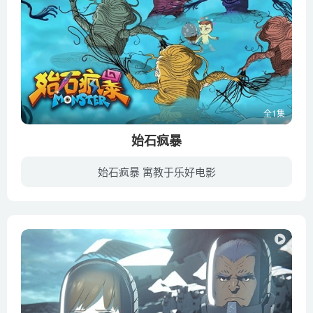
全1集
始石疯暴
始石疯暴 寓教于乐好电影
怪物公寓房客丢丢误入异次元，遭遇困境，在新伙伴皮妞和怪物公寓朋友们的齐心协助下击败反派阿古，成功逃出始石，重返怪物公寓，并破坏了反派阿古的计划，无意间拯救了世界，这是一个讲述成长和...