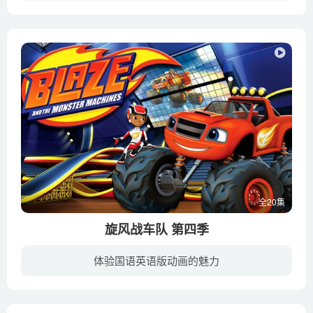
In this movie sequel to the hit series, Chuck returns home and talks to a reporter about life on the island with zany larva pals Red and Yellow。在这部热门剧集的电影版续集中，查克...
全20集
旋风战车队 第四季
体验国语英语版动画的魅力
“尼克寓教于乐短视频”包含了美国维亚康姆国际传媒集团旗下尼克儿童频道的诸多经典及全新动画IP，其中还增添了广受小朋友和家长喜爱的动手制作及互动内容。快来看看有没有小朋友们最爱的动画呢...