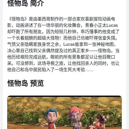
怪物岛 简介
《怪物岛》是由墨西哥制作的一部合家欢喜剧冒险动画电
影，动画讲述了在一场华丽的化妆舞会，青春小正太Lucas
却吓跑了所有朋友。因为短短几秒钟，乖巧懂事的他变成了
一个长着翅膀的超级大怪物！而他自己也被吓得张皇失措。
气愤父亲隐瞒家族身世之余，Lucas偷拿到一张神秘地图，
决心靠自己找到父亲偶然提及过的真正家乡——怪物岛。当
他历经艰险完成远航，眼前的所有景象都足以让他目瞪口
呆。可没想到，这场寻根之旅，让他找回亲人的同时，也让
他自己和岛中居民陷入了一场生死大考验……
怪物岛 预览