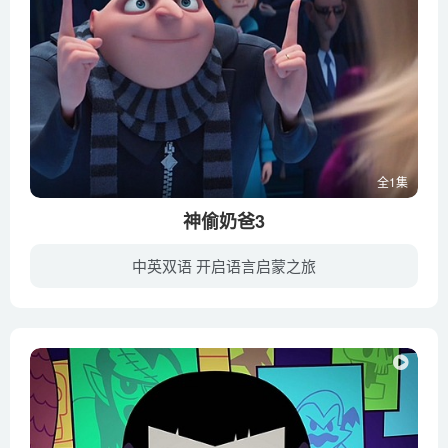
全1集
神偷奶爸3
中英双语 开启语言启蒙之旅
《神偷奶爸3》将延续前两部的温馨、搞笑风格，聚焦格鲁和露西的婚后生活，继续讲述格鲁和三个女儿的爆笑故事。“恶棍”奶爸格鲁将会如何对付大反派巴萨扎·布莱德，调皮可爱的小黄人们又会如何...