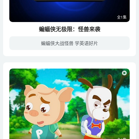
全1集
蝙蝠侠无极限：怪兽来袭
蝙蝠侠大战怪兽 学英语好片
暗夜下的高谭市，迎来新一年的万圣节。偏偏就在这样一个宁静的夜晚，银嗓女妖（Kari Wuhrer 配音）救出所罗门格兰迪，在闹市区繁华街道引发混乱，危机时刻蝙蝠侠（Roger Craig Smith 配音）、绿...