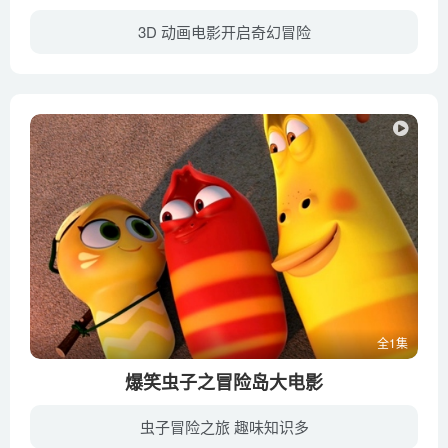
3D 动画电影开启奇幻冒险
《怪物猎人：公会传奇》是《怪物猎人》系列改编的3D动画电影，于2021年8月12日在Netflix首播！影片讲述了一个名叫艾登的年轻人，自称猎人，保护着他与世隔绝的村庄。有一天，他得知他的村庄受到...
全1集
爆笑虫子之冒险岛大电影
虫子冒险之旅 趣味知识多