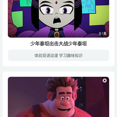
全1集
少年泰坦出击大战少年泰坦
体验双语动漫 学习趣味知识
a brief teaser trailer—purporting to be from next week’s Blu-ray and DVD release of Go! To the Movies—leaked online, alleging that the two animated Titan teams will clash in a n...