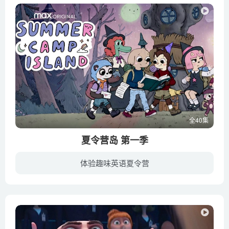
全40集
夏令营岛 第一季
体验趣味英语夏令营
《夏令营岛 Summer Camp Island》是美国卡通频道播出的动画电视剧，第一季于2017年播出，夏令营岛讲述了两个童年好友大象奥斯卡-佩尔泽和同名哺乳动物刺猬被送到一个神奇的夏令营。营地是一个主...