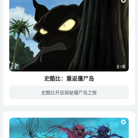
全1集
史酷比：重返僵尸岛
史酷比开启探秘僵尸岛之旅
鬼怪岛是一家以恐怖灵异为主题的游乐园，然而，某一日，这里却真的出现了灵异事件，导致顾客们纷纷四散奔逃，游乐园门可罗雀。游乐园老板找到了沙奇（马修·里沃德 Matthew Lillard 饰）和他的...